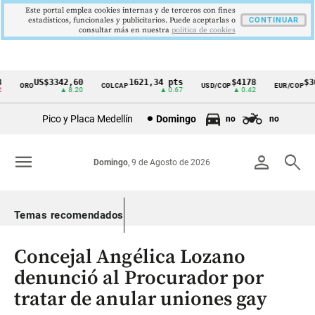
Este portal emplea cookies internas y de terceros con fines
estadísticos, funcionales y publicitarios. Puede aceptarlas o
CONTINUAR
consultar más en nuestra
politica de cookies
US$3342,60
1621,34 pts
$4178
$36
ORO
COLCAP
USD/COP
EUR/COP
Cintillo
▲ 8.20
▲ 0.67
▲ 0.42
de
Pico y Placa Medellín
Domingo
no
no
indicadores
económicos
menu
person
search
Domingo
, 9 de Agosto de 2026
Colombia
Temas recomendados
Concejal Angélica Lozano
denunció al Procurador por
tratar de anular uniones gay