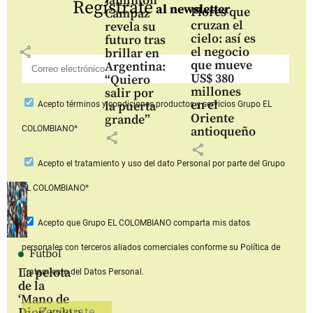
Jáminton
Regístrate
al newsletter
Flores que
Campaz
cruzan el
revela su
cielo: así es
futuro tras
share
el negocio
brillar en
que mueve
Argentina:
US$ 380
“Quiero
millones
salir por
en el
la puerta
Acepto
términos y condiciones productos y servicios
Grupo EL
Oriente
grande”
COLOMBIANO*
antioqueño
share
share
Acepto
el tratamiento y uso del dato Personal
por parte del Grupo
EL COLOMBIANO*
Acepto que Grupo EL COLOMBIANO
comparta mis datos
personales con terceros aliados comerciales
conforme su Política de
Fútbol
La pelota
Tratamiento del Datos Personal.
de la
‘Mano de
Dios’ sale a