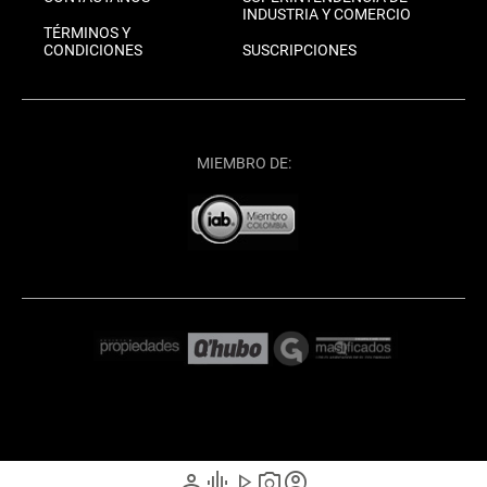
INDUSTRIA Y COMERCIO
TÉRMINOS Y
CONDICIONES
SUSCRIPCIONES
MIEMBRO DE:
person
graphic_eq
play_arrow
photo_camera
account_circle