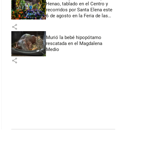
Henao, tablado en el Centro y
recorridos por Santa Elena este
6 de agosto en la Feria de las
Flores
share
Murió la bebé hipopótamo
rescatada en el Magdalena
Medio
share