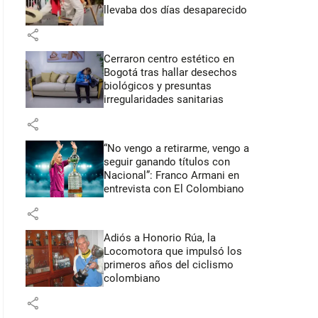
llevaba dos días desaparecido
share
Cerraron centro estético en
Bogotá tras hallar desechos
biológicos y presuntas
irregularidades sanitarias
share
“No vengo a retirarme, vengo a
seguir ganando títulos con
Nacional”: Franco Armani en
entrevista con El Colombiano
share
Adiós a Honorio Rúa, la
Locomotora que impulsó los
primeros años del ciclismo
colombiano
share