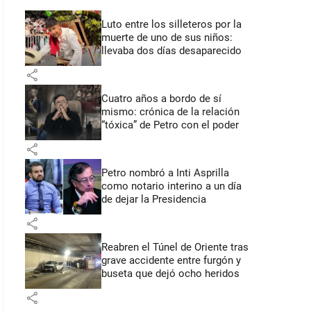
Luto entre los silleteros por la
muerte de uno de sus niños:
llevaba dos días desaparecido
share
Cuatro años a bordo de sí
mismo: crónica de la relación
“tóxica” de Petro con el poder
share
Petro nombró a Inti Asprilla
como notario interino a un día
de dejar la Presidencia
share
Reabren el Túnel de Oriente tras
grave accidente entre furgón y
buseta que dejó ocho heridos
share