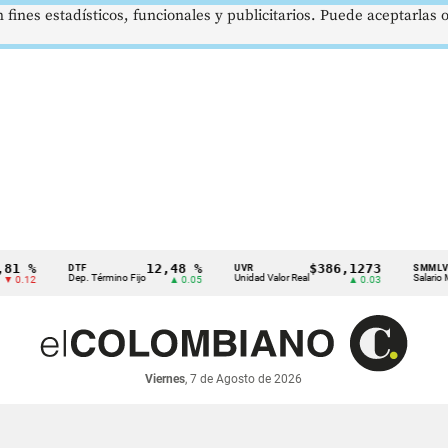
 fines estadísticos, funcionales y publicitarios. Puede aceptarlas
12,48 %
$386,1273
$
DTF
UVR
SMMLV
Dep. Término Fijo
Unidad Valor Real
Salario Mínimo
▲ 0.05
▲ 0.03
Viernes
, 7 de Agosto de 2026