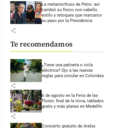
La metamorfosis de Petro: así
cambió su físico con cabello,
estilo y retoques que marcaron
su paso por la Presidencia
share
Te recomendamos
¿Tiene una patineta o cicla
eléctrica? Ojo a las nuevas
reglas para circular en Colombia
share
6 de agosto en la Feria de las
Flores: final de la trova, tablados
gratis y más planes en Medellín
share
Concierto gratuito de Arelys