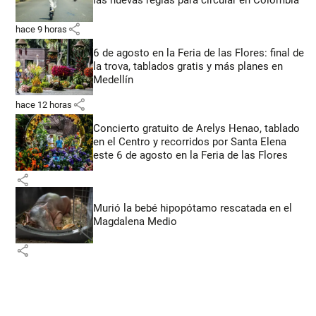
las nuevas reglas para circular en Colombia
share
hace 9 horas
6 de agosto en la Feria de las Flores: final de
la trova, tablados gratis y más planes en
Medellín
share
hace 12 horas
Concierto gratuito de Arelys Henao, tablado
en el Centro y recorridos por Santa Elena
este 6 de agosto en la Feria de las Flores
share
Murió la bebé hipopótamo rescatada en el
Magdalena Medio
share