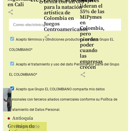
Mujeres
brilla con un oro
en Cali
lideran el
para la natación
55% de las
share
artística de
MiPymes
Colombia en
en
Juegos
Colombia,
Centroamericanos
pero
share
pierden
Acepto
términos y condiciones productos y servicios
Grupo EL
poder
cuando
COLOMBIANO*
las
empresas
Acepto
el tratamiento y uso del dato Personal
por parte del Grupo
crecen
share
EL COLOMBIANO*
Acepto que Grupo EL COLOMBIANO
comparta mis datos
personales con terceros aliados comerciales
conforme su Política de
Tratamiento del Datos Personal.
Antioquia
Gremios de