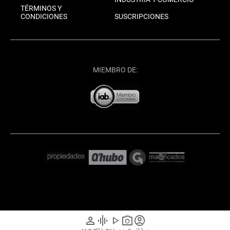
TÉRMINOS Y
CONDICIONES
SUSCRIPCIONES
MIEMBRO DE:
person
graphic_eq
play_arrow
photo_camera
account_circle