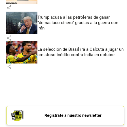
share
Trump acusa a las petroleras de ganar
“demasiado dinero” gracias a la guerra con
Irán
share
La selección de Brasil irá a Calcuta a jugar un
amistoso inédito contra India en octubre
share
Regístrate a nuestro newsletter