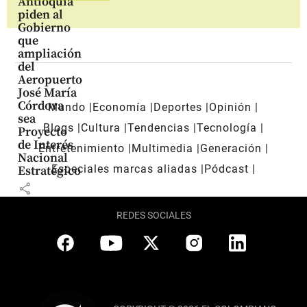
Antioquia
piden al
Gobierno
que
ampliación
del
Aeropuerto
José María
Córdova
Mundo
Economía
Deportes
Opinión
sea
Blogs
Cultura
Tendencias
Tecnología
Proyecto
de Interés
Entretenimiento
Multimedia
Generación
Nacional
Especiales marcas aliadas
Pódcast
Estratégico
share
REDES SOCIALES