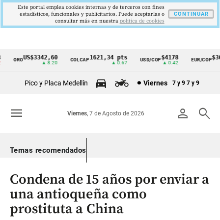
Este portal emplea cookies internas y de terceros con fines
estadísticos, funcionales y publicitarios. Puede aceptarlas o
CONTINUAR
consultar más en nuestra
politica de cookies
US$3342,60
1621,34 pts
$4178
$367
ORO
COLCAP
USD/COP
EUR/COP
Cintillo
▲ 8.20
▲ 0.67
▲ 0.42
de
Pico y Placa Medellín
Viernes
7 y 9
7 y 9
indicadores
económicos
menu
person
search
Viernes
, 7 de Agosto de 2026
Colombia
Temas recomendados
Condena de 15 años por enviar a
una antioqueña como
prostituta a China