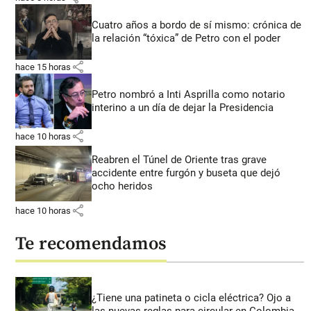
Cuatro años a bordo de sí mismo: crónica de
la relación “tóxica” de Petro con el poder
share
hace 15 horas
Petro nombró a Inti Asprilla como notario
interino a un día de dejar la Presidencia
share
hace 10 horas
Reabren el Túnel de Oriente tras grave
accidente entre furgón y buseta que dejó
ocho heridos
share
hace 10 horas
Te recomendamos
¿Tiene una patineta o cicla eléctrica? Ojo a