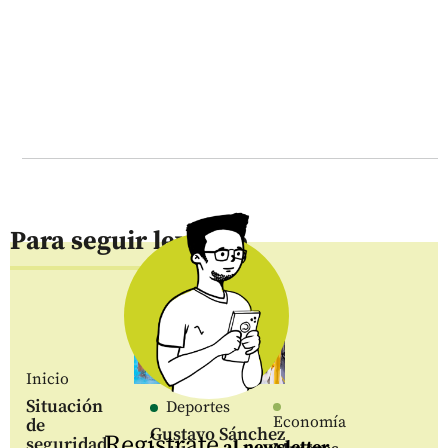
Para seguir leyendo
Inicio
Situación
Deportes
Economía
de
Gustavo Sánchez
Regístrate
seguridad
al newsletter