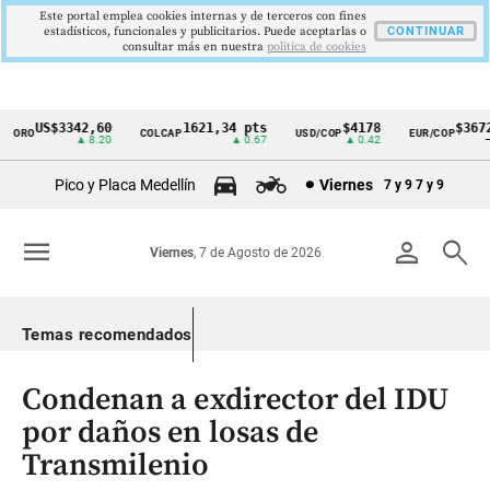
Este portal emplea cookies internas y de terceros con fines
estadísticos, funcionales y publicitarios. Puede aceptarlas o
CONTINUAR
consultar más en nuestra
politica de cookies
US$3342,60
1621,34 pts
$4178
$3672
ORO
COLCAP
USD/COP
EUR/COP
Cintillo
▲ 8.20
▲ 0.67
▲ 0.42
—
de
Pico y Placa Medellín
Viernes
7 y 9
7 y 9
indicadores
económicos
menu
person
search
Viernes
, 7 de Agosto de 2026
Colombia
Temas recomendados
Condenan a exdirector del IDU
por daños en losas de
Transmilenio