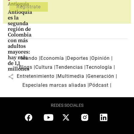
Antioquia
Antioquia
es la
segunda
región de
Colombia
con más
adultos
mayores:
hay más
Mundo
Economía
Deportes
Opinión
de 1,1
Blogs
Cultura
Tendencias
Tecnología
millones
share
Entretenimiento
Multimedia
Generación
Especiales marcas aliadas
Pódcast
REDES SOCIALES