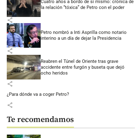
Cuatro años a bordo de sí mismo: crónica de
la relación “tóxica” de Petro con el poder
share
Petro nombró a Inti Asprilla como notario
interino a un día de dejar la Presidencia
share
Reabren el Túnel de Oriente tras grave
accidente entre furgón y buseta que dejó
ocho heridos
share
¿Para dónde va a coger Petro?
share
Te recomendamos