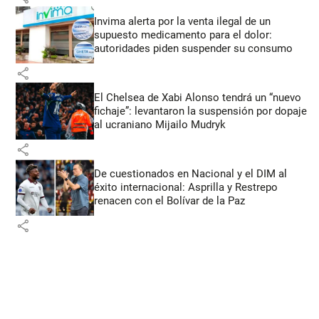
Invima alerta por la venta ilegal de un
supuesto medicamento para el dolor:
autoridades piden suspender su consumo
share
El Chelsea de Xabi Alonso tendrá un “nuevo
fichaje”: levantaron la suspensión por dopaje
al ucraniano Mijailo Mudryk
share
De cuestionados en Nacional y el DIM al
éxito internacional: Asprilla y Restrepo
renacen con el Bolívar de la Paz
share