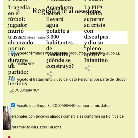
Tragedia
Acueducto
La FIFA
Regístrate
al newsletter
en el
aéreo
intenta
fútbol:
llevará
superar
jugador
agua
su crisis
murió
potable a
con
tras ser
3.000
disculpas
alcanzado
habitantes
y dio su
por un
de
“pleno
rayo
Medellín,
apoyo” a
Acepto
términos y condiciones productos y servicios
Grupo EL
durante
¿dónde se
Infantino
COLOMBIANO*
un
construyó?
share
partido;
share
12
Acepto
el tratamiento y uso del dato Personal
por parte del Grupo
heridos
share
EL COLOMBIANO*
Acepto que Grupo EL COLOMBIANO
comparta mis datos
personales con terceros aliados comerciales
conforme su Política de
Tratamiento del Datos Personal.