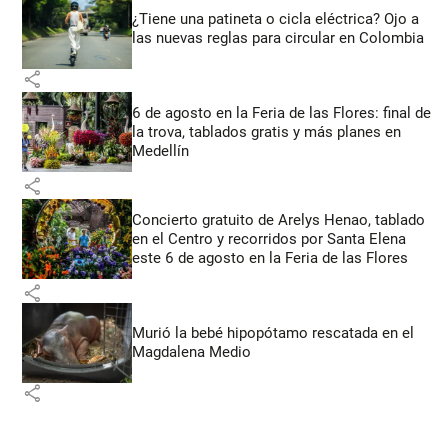
¿Tiene una patineta o cicla eléctrica? Ojo a
las nuevas reglas para circular en Colombia
share
6 de agosto en la Feria de las Flores: final de
la trova, tablados gratis y más planes en
Medellín
share
Concierto gratuito de Arelys Henao, tablado
en el Centro y recorridos por Santa Elena
este 6 de agosto en la Feria de las Flores
share
Murió la bebé hipopótamo rescatada en el
Magdalena Medio
share