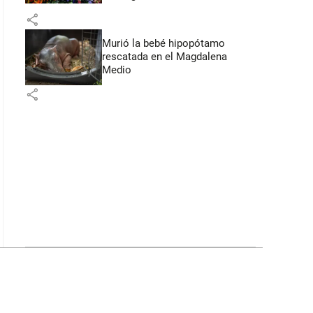
Flores
share
Murió la bebé hipopótamo
rescatada en el Magdalena
Medio
share