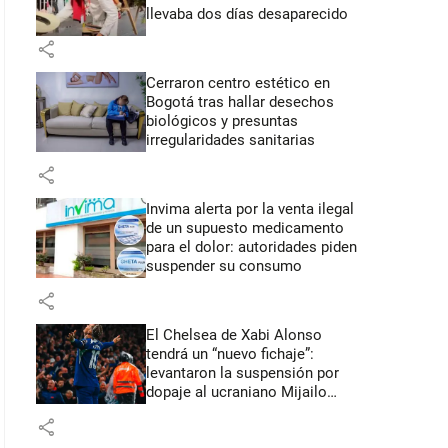
llevaba dos días desaparecido
share
Cerraron centro estético en
Bogotá tras hallar desechos
biológicos y presuntas
irregularidades sanitarias
share
Invima alerta por la venta ilegal
de un supuesto medicamento
para el dolor: autoridades piden
suspender su consumo
share
El Chelsea de Xabi Alonso
tendrá un “nuevo fichaje”:
levantaron la suspensión por
dopaje al ucraniano Mijailo
Mudryk
share