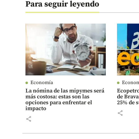
Para seguir leyendo
Economía
Econo
La nómina de las mipymes será
Ecopetro
más costosa: estas son las
de Brava
opciones para enfrentar el
25% de s
impacto
share
share