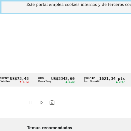
Este portal emplea cookies internas y de terceros con
US$73,48
US$3342,60
1621,34 pts
ORO
COLCAP
USD/
Cintillo
Onza Troy
Índ. Bursátil
Dólar
▼ 1.12
▲ 8.20
▲ 0.67
de
indicadores
graphic_eq
play_arrow
photo_camera
económicos
Colombia
Temas recomendados