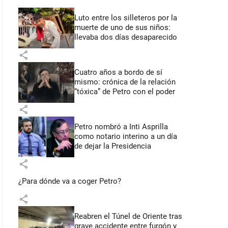
Luto entre los silleteros por la
muerte de uno de sus niños:
llevaba dos días desaparecido
share
Cuatro años a bordo de sí
mismo: crónica de la relación
“tóxica” de Petro con el poder
share
Petro nombró a Inti Asprilla
como notario interino a un día
de dejar la Presidencia
share
¿Para dónde va a coger Petro?
share
Reabren el Túnel de Oriente tras
grave accidente entre furgón y