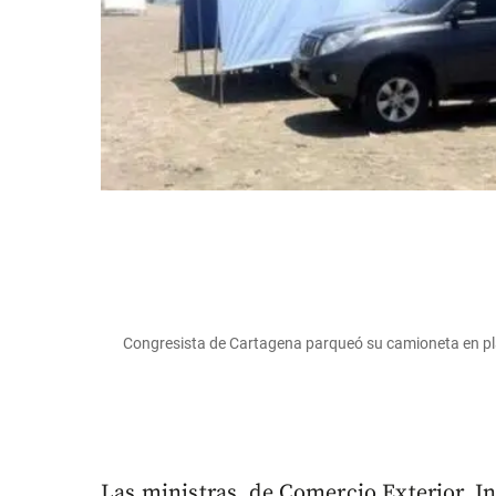
Congresista de Cartagena parqueó su camioneta en pl
Las ministras, de Comercio Exterior, In