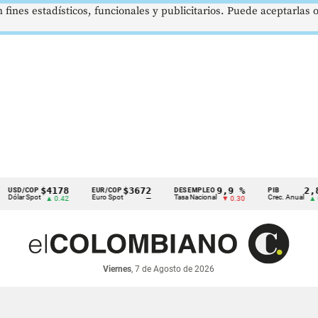
 fines estadísticos, funcionales y publicitarios. Puede aceptarlas
$4178
$3672
9,9 %
2,8 %
COP
EUR/COP
DESEMPLEO
PIB
 Spot
Euro Spot
Tasa Nacional
Crec. Anual
▲ 0.42
—
▼ 0.30
▲ 0.10
Viernes
, 7 de Agosto de 2026