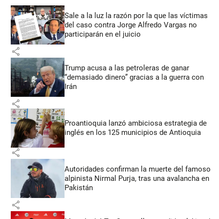
Sale a la luz la razón por la que las víctimas
del caso contra Jorge Alfredo Vargas no
participarán en el juicio
share
Trump acusa a las petroleras de ganar
“demasiado dinero” gracias a la guerra con
Irán
share
Proantioquia lanzó ambiciosa estrategia de
inglés en los 125 municipios de Antioquia
share
Autoridades confirman la muerte del famoso
alpinista Nirmal Purja, tras una avalancha en
Pakistán
share