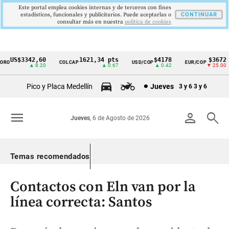
Este portal emplea cookies internas y de terceros con fines
estadísticos, funcionales y publicitarios. Puede aceptarlas o
CONTINUAR
consultar más en nuestra
politica de cookies
US$3342,60
1621,34 pts
$4178
$3672
O
COLCAP
USD/COP
EUR/COP
Cintillo
▲ 8.20
▲ 0.67
▲ 0.42
▼ 25.00
de
Pico y Placa Medellín
Jueves
3 y 6
3 y 6
indicadores
económicos
menu
person
search
Jueves
, 6 de Agosto de 2026
Colombia
Temas recomendados
Contactos con Eln van por la
línea correcta: Santos