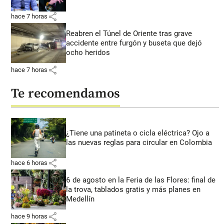
share
hace 7 horas
Reabren el Túnel de Oriente tras grave
accidente entre furgón y buseta que dejó
ocho heridos
share
hace 7 horas
Te recomendamos
¿Tiene una patineta o cicla eléctrica? Ojo a
las nuevas reglas para circular en Colombia
share
hace 6 horas
6 de agosto en la Feria de las Flores: final de
la trova, tablados gratis y más planes en
Medellín
share
hace 9 horas