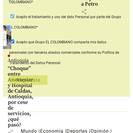
share
COLOMBIANO*
a Petro
share
Acepto
el tratamiento y uso del dato Personal
por parte del Grupo
EL COLOMBIANO*
Acepto que Grupo EL COLOMBIANO
comparta mis datos
personales con terceros aliados comerciales
conforme su Política de
Antioquia
Tratamiento del Datos Personal.
“Choque”
entre
Anestesiar
y Hospital
de Caldas,
Antioquia,
por cese
de
servicios,
¿qué
pasó?
Mundo
Economía
Deportes
Opinión
share