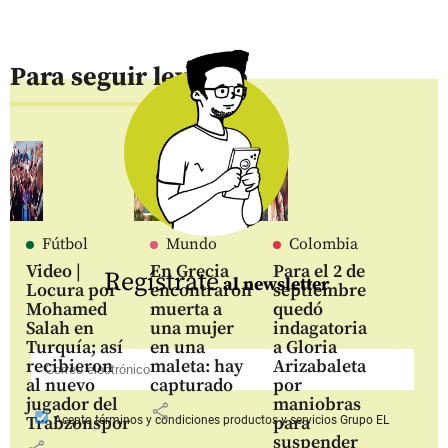
Para seguir leyendo
Fútbol
Mundo
Colombia
Video |
En Grecia
Para el 2 de
Regístrate
al newsletter
Locura por
encontraron
septiembre
Mohamed
muerta a
quedó
Salah en
una mujer
indagatoria
Turquía; así
en una
a Gloria
recibieron
maleta: hay
Arizabaleta
al nuevo
capturado
por
jugador del
maniobras
share
Trabzonspor
para
Acepto
términos y condiciones productos y servicios
Grupo EL
suspender