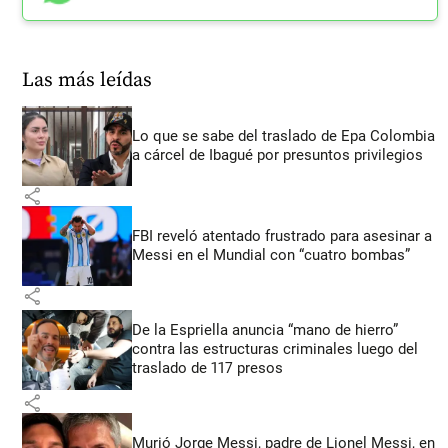
Las más leídas
Lo que se sabe del traslado de Epa Colombia
a cárcel de Ibagué por presuntos privilegios
share
FBI reveló atentado frustrado para asesinar a
Messi en el Mundial con “cuatro bombas”
share
De la Espriella anuncia “mano de hierro”
contra las estructuras criminales luego del
traslado de 117 presos
share
Murió Jorge Messi, padre de Lionel Messi, en