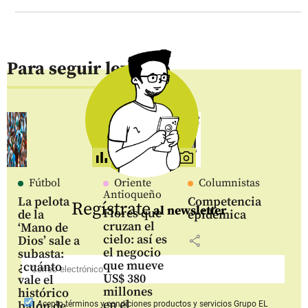
Para seguir leyendo
Fútbol
Oriente
Columnistas
Antioqueño
La pelota
Competencia
Regístrate
al newsletter
Flores que
de la
epidémica
cruzan el
‘Mano de
cielo: así es
share
Dios’ sale a
el negocio
subasta:
que mueve
¿cuánto
US$ 380
vale el
millones
histórico
en el
balón de
Acepto
términos y condiciones productos y servicios
Grupo EL