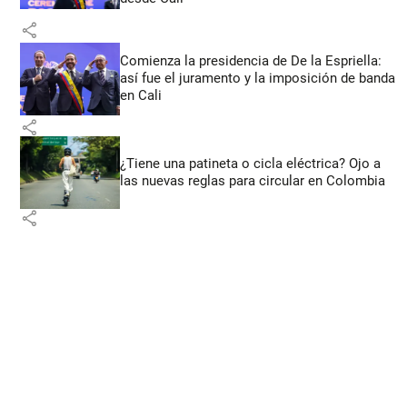
share
Comienza la presidencia de De la Espriella:
así fue el juramento y la imposición de banda
en Cali
share
¿Tiene una patineta o cicla eléctrica? Ojo a
las nuevas reglas para circular en Colombia
share