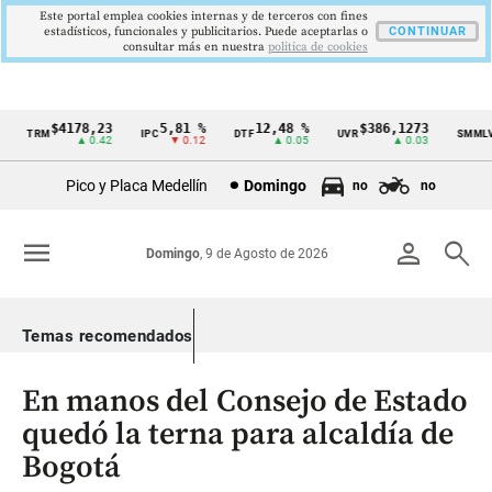
Este portal emplea cookies internas y de terceros con fines
estadísticos, funcionales y publicitarios. Puede aceptarlas o
CONTINUAR
consultar más en nuestra
politica de cookies
$4178,23
5,81 %
12,48 %
$386,1273
$
TRM
IPC
DTF
UVR
SMMLV
Cintillo
▲ 0.42
▼ 0.12
▲ 0.05
▲ 0.03
de
Pico y Placa Medellín
Domingo
no
no
indicadores
económicos
menu
person
search
Domingo
, 9 de Agosto de 2026
Colombia
Temas recomendados
En manos del Consejo de Estado
quedó la terna para alcaldía de
Bogotá