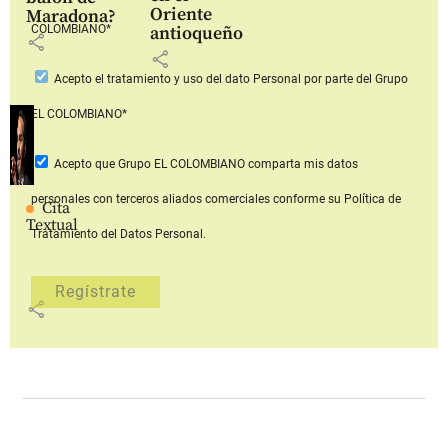
Oriente
Maradona?
COLOMBIANO*
antioqueño
share
share
Acepto
el tratamiento y uso del dato Personal
por parte del Grupo
EL COLOMBIANO*
Acepto que Grupo EL COLOMBIANO
comparta mis datos
personales con terceros aliados comerciales
conforme su Política de
Cita
Textual
Tratamiento del Datos Personal.
share