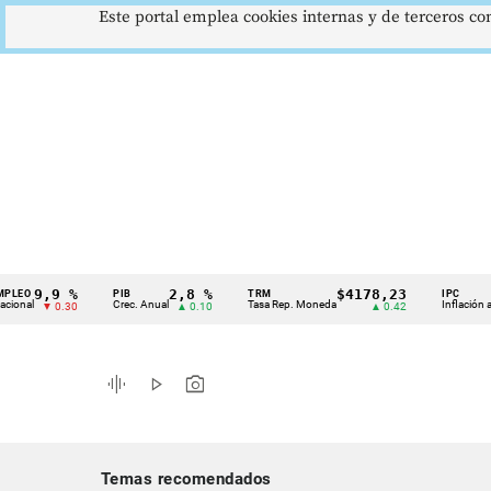
Este portal emplea cookies internas y de terceros con
,9 %
2,8 %
$4178,23
5,
PIB
TRM
IPC
Cintillo
Crec. Anual
Tasa Rep. Moneda
Inflación anual
▼ 0.30
▲ 0.10
▲ 0.42
de
indicadores
graphic_eq
play_arrow
photo_camera
económicos
Colombia
Temas recomendados