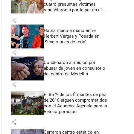
cuatro presuntas víctimas
renunciaron a participar en el
juicio
share
Habrá mano a mano entre
Herbert Vargas y Posada en
‘Sírvalo pues de feria’
share
Condenaron a médico por
abusar de joven en consultorio
del centro de Medellín
share
El 85 % de los firmantes de paz
de 2016 siguen comprometidos
con el Acuerdo: Agencia para la
Reincorporación
share
Cerraron centro estético en