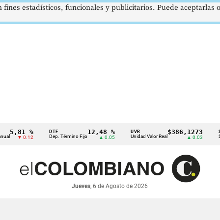
 fines estadísticos, funcionales y publicitarios. Puede aceptarlas
81 %
12,48 %
$386,1273
DTF
UVR
SMMLV
Dep. Término Fijo
Unidad Valor Real
Salario M
▼ 0.12
▲ 0.05
▲ 0.03
Jueves
, 6 de Agosto de 2026