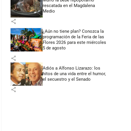
Murió la bebé hipopótamo
rescatada en el Magdalena
Medio
share
¿Aún no tiene plan? Conozca la
programación de la Feria de las
Flores 2026 para este miércoles
5 de agosto
share
Adiós a Alfonso Lizarazo: los
hitos de una vida entre el humor,
el secuestro y el Senado
share