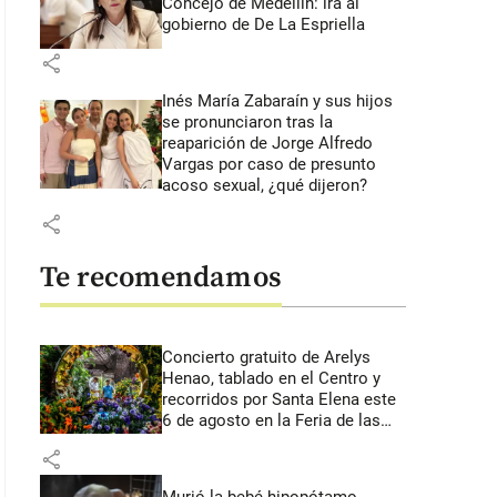
Concejo de Medellín: irá al
gobierno de De La Espriella
share
Inés María Zabaraín y sus hijos
se pronunciaron tras la
reaparición de Jorge Alfredo
Vargas por caso de presunto
acoso sexual, ¿qué dijeron?
share
Te recomendamos
Concierto gratuito de Arelys
Henao, tablado en el Centro y
recorridos por Santa Elena este
6 de agosto en la Feria de las
Flores
share