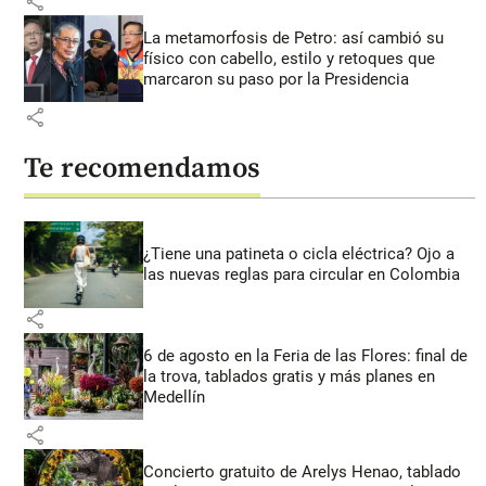
share
La metamorfosis de Petro: así cambió su
físico con cabello, estilo y retoques que
marcaron su paso por la Presidencia
share
Te recomendamos
¿Tiene una patineta o cicla eléctrica? Ojo a
las nuevas reglas para circular en Colombia
share
6 de agosto en la Feria de las Flores: final de
la trova, tablados gratis y más planes en
Medellín
share
Concierto gratuito de Arelys Henao, tablado