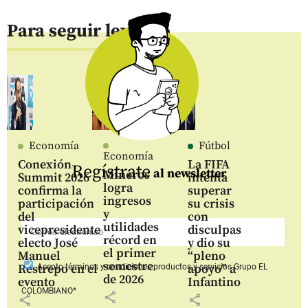
Para seguir leyendo
Economía
Fútbol
Economía
Conexión
La FIFA
Regístrate
al newsletter
Mineros
Summit 2026
intenta
logra
confirma la
superar
ingresos
participación
su crisis
y
del
con
utilidades
vicepresidente
disculpas
récord en
electo José
y dio su
el primer
Manuel
“pleno
semestre
Restrepo en el
apoyo” a
Acepto
términos y condiciones productos y servicios
Grupo EL
de 2026
evento
Infantino
COLOMBIANO*
share
share
share