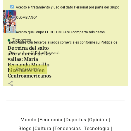
Acepto
el tratamiento y uso del dato Personal
por parte del Grupo
EL COLOMBIANO*
Acepto que Grupo EL COLOMBIANO
comparta mis datos
Deportes
personales con terceros aliados comerciales
conforme su Política de
De reina del salto
alto a dueña de las
Tratamiento del Datos Personal.
vallas: María
Fernanda Murillo
hizo historia en
Centroamericanos
share
Mundo
Economía
Deportes
Opinión
Blogs
Cultura
Tendencias
Tecnología