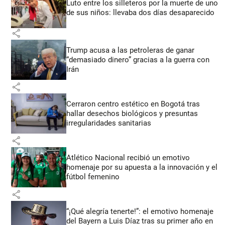
Luto entre los silleteros por la muerte de uno
de sus niños: llevaba dos días desaparecido
share
Trump acusa a las petroleras de ganar
“demasiado dinero” gracias a la guerra con
Irán
share
Cerraron centro estético en Bogotá tras
hallar desechos biológicos y presuntas
irregularidades sanitarias
share
Atlético Nacional recibió un emotivo
homenaje por su apuesta a la innovación y el
fútbol femenino
share
“¡Qué alegría tenerte!”: el emotivo homenaje
del Bayern a Luis Díaz tras su primer año en