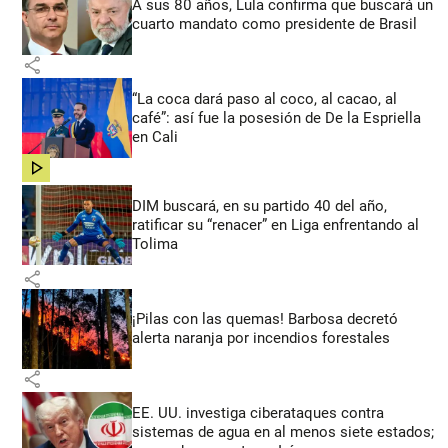
A sus 80 años, Lula confirma que buscará un
cuarto mandato como presidente de Brasil
share
“La coca dará paso al coco, al cacao, al
café”: así fue la posesión de De la Espriella
en Cali
share
DIM buscará, en su partido 40 del año,
ratificar su “renacer” en Liga enfrentando al
Tolima
share
¡Pilas con las quemas! Barbosa decretó
alerta naranja por incendios forestales
share
EE. UU. investiga ciberataques contra
sistemas de agua en al menos siete estados;