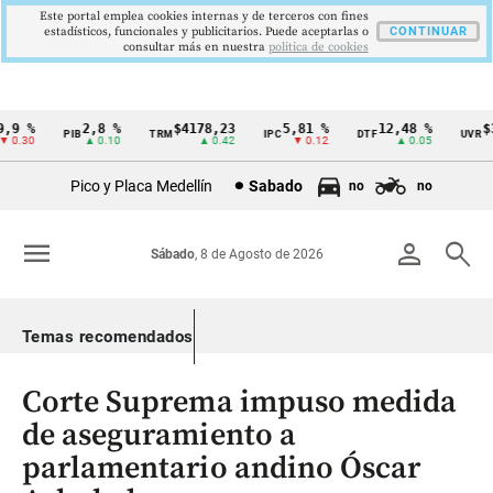
Este portal emplea cookies internas y de terceros con fines
estadísticos, funcionales y publicitarios. Puede aceptarlas o
CONTINUAR
consultar más en nuestra
politica de cookies
9 %
2,8 %
$4178,23
5,81 %
12,48 %
$38
PIB
TRM
IPC
DTF
UVR
Cintillo
0.30
▲ 0.10
▲ 0.42
▼ 0.12
▲ 0.05
de
Pico y Placa Medellín
Sabado
no
no
indicadores
económicos
menu
person
search
Sábado
, 8 de Agosto de 2026
Colombia
Temas recomendados
Corte Suprema impuso medida
de aseguramiento a
parlamentario andino Óscar