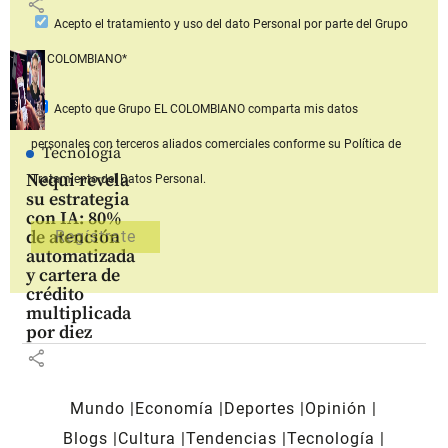
share
Acepto
el tratamiento y uso del dato Personal
por parte del Grupo
EL COLOMBIANO*
Acepto que Grupo EL COLOMBIANO
comparta mis datos
personales con terceros aliados comerciales
conforme su Política de
Tecnología
Nequi revela
Tratamiento del Datos Personal.
su estrategia
con IA: 80%
de atención
automatizada
y cartera de
crédito
multiplicada
por diez
share
Mundo
Economía
Deportes
Opinión
Blogs
Cultura
Tendencias
Tecnología