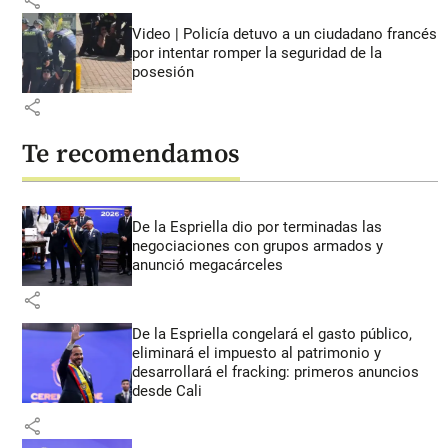
Video | Policía detuvo a un ciudadano francés
por intentar romper la seguridad de la
posesión
share
Te recomendamos
De la Espriella dio por terminadas las
negociaciones con grupos armados y
anunció megacárceles
share
De la Espriella congelará el gasto público,
eliminará el impuesto al patrimonio y
desarrollará el fracking: primeros anuncios
desde Cali
share