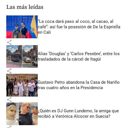
Las más leídas
“La coca dará paso al coco, al cacao, al
café”: así fue la posesión de De la Espriella
en Cali
share
Alias ‘Douglas’ y ‘Carlos Pesebre’, entre los
trasladados de la cárcel de Itagüí
share
Gustavo Petro abandona la Casa de Nariño
tras cuatro años en la Presidencia
share
¿Quién es DJ Gunn Lundemo, la amiga que
recibió a Verónica Alcocer en Suecia?
share