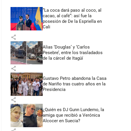
“La coca dará paso al coco, al
cacao, al café”: así fue la
posesión de De la Espriella en
Cali
share
Alias ‘Douglas’ y ‘Carlos
Pesebre’, entre los trasladados
de la cárcel de Itagüí
share
Gustavo Petro abandona la Casa
de Nariño tras cuatro años en la
Presidencia
share
¿Quién es DJ Gunn Lundemo, la
amiga que recibió a Verónica
Alcocer en Suecia?