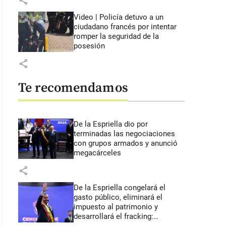
share
Video | Policía detuvo a un
ciudadano francés por intentar
romper la seguridad de la
posesión
share
Te recomendamos
De la Espriella dio por
terminadas las negociaciones
con grupos armados y anunció
megacárceles
share
De la Espriella congelará el
gasto público, eliminará el
impuesto al patrimonio y
desarrollará el fracking: