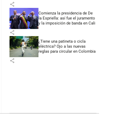
primeros anuncios desde Cali
share
Comienza la presidencia de De
la Espriella: así fue el juramento
y la imposición de banda en Cali
share
¿Tiene una patineta o cicla
eléctrica? Ojo a las nuevas
reglas para circular en Colombia
share