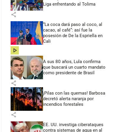
Liga enfrentando al Tolima
share
“La coca dará paso al coco, al
cacao, al café”: así fue la
posesión de De la Espriella en
Cali
share
A sus 80 años, Lula confirma
que buscará un cuarto mandato
como presidente de Brasil
share
¡Pilas con las quemas! Barbosa
decretó alerta naranja por
incendios forestales
share
EE. UU. investiga ciberataques
contra sistemas de agua en al