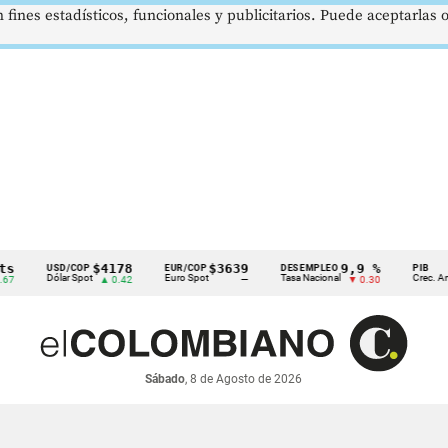
 fines estadísticos, funcionales y publicitarios. Puede aceptarlas
$4178
$3639
9,9 %
2,
USD/COP
EUR/COP
DESEMPLEO
PIB
Dólar Spot
Euro Spot
Tasa Nacional
Crec. Anual
▲ 0.42
—
▼ 0.30
▲ 
Sábado
, 8 de Agosto de 2026