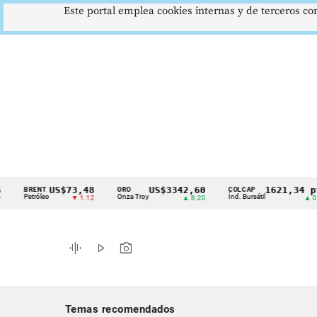
Este portal emplea cookies internas y de terceros con
US$73,48
US$3342,60
1621,34 pts
BRENT
ORO
COLCAP
Cintillo
Petróleo
Onza Troy
Índ. Bursátil
▼ 1.12
▲ 8.20
▲ 0.67
de
indicadores
graphic_eq
play_arrow
photo_camera
económicos
Colombia
Temas recomendados