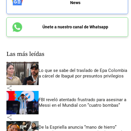
News
Únete a nuestro canal de Whatsapp
Las más leídas
Lo que se sabe del traslado de Epa Colombia
a cárcel de Ibagué por presuntos privilegios
share
FBI reveló atentado frustrado para asesinar a
Messi en el Mundial con “cuatro bombas”
share
De la Espriella anuncia “mano de hierro”