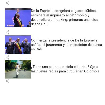
share
De la Espriella congelará el gasto público,
eliminará el impuesto al patrimonio y
desarrollará el fracking: primeros anuncios
desde Cali
share
Comienza la presidencia de De la Espriella:
así fue el juramento y la imposición de banda
en Cali
share
¿Tiene una patineta o cicla eléctrica? Ojo a
las nuevas reglas para circular en Colombia
share