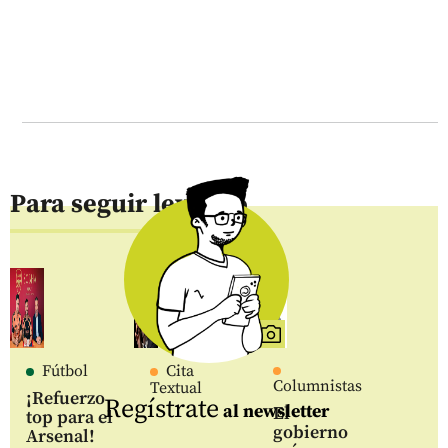
Para seguir leyendo
Fútbol
Cita
Columnistas
Textual
¡Refuerzo
Regístrate
al newsletter
El
top para el
gobierno
Arsenal!