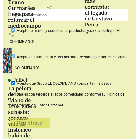
más
Bruno
corrupto:
share
Guimarães
el legado
llega para
de Gustavo
reforzar el
Petro
mediocampo
Acepto
términos y condiciones productos y servicios
Grupo EL
share
share
COLOMBIANO*
Acepto
el tratamiento y uso del dato Personal
por parte del Grupo
EL COLOMBIANO*
Fútbol
Acepto que Grupo EL COLOMBIANO
comparta mis datos
La pelota
de la
personales con terceros aliados comerciales
conforme su Política de
‘Mano de
Dios’ sale a
Tratamiento del Datos Personal.
subasta:
¿cuánto
vale el
histórico
balón de