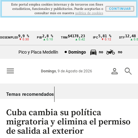
Este portal emplea cookies internas y de terceros con fines
estadísticos, funcionales y publicitarios. Puede aceptarlas o
CONTINUAR
consultar más en nuestra
politica de cookies
9,9 %
2,8 %
$4178,23
5,81 %
12,48 %
SEMPLEO
PIB
TRM
IPC
DTF
Cintillo
▼ 0.30
▲ 0.10
▲ 0.42
▼ 0.12
▲ 0.05
de
Pico y Placa Medellín
Domingo
no
no
indicadores
económicos
menu
person
search
Domingo
, 9 de Agosto de 2026
Colombia
Temas recomendados
Cuba cambia su política
migratoria y elimina el permiso
de salida al exterior