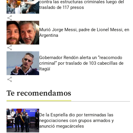
contra las estructuras criminales luego del
traslado de 117 presos
share
Murió Jorge Messi, padre de Lionel Messi, en
Argentina
share
Gobernador Rendón alerta un “reacomodo
criminal” por traslado de 103 cabecillas de
Itagüí
share
Te recomendamos
De la Espriella dio por terminadas las
negociaciones con grupos armados y
anunció megacárceles