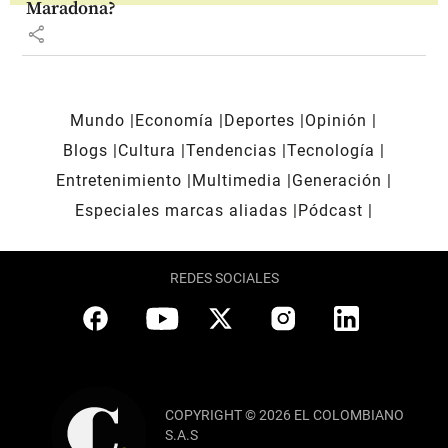
Maradona?
share
Mundo
Economía
Deportes
Opinión
Blogs
Cultura
Tendencias
Tecnología
Entretenimiento
Multimedia
Generación
Especiales marcas aliadas
Pódcast
REDES SOCIALES
COPYRIGHT © 2026 EL COLOMBIANO
S.A.S