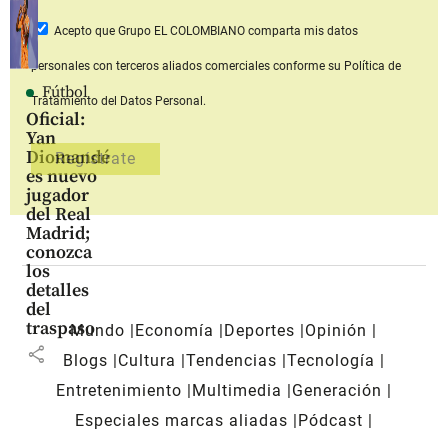
Acepto que Grupo EL COLOMBIANO
comparta mis datos
personales con terceros aliados comerciales
conforme su Política de
Fútbol
Tratamiento del Datos Personal.
Oficial:
Yan
Diomandé
es nuevo
jugador
del Real
Madrid;
conozca
los
detalles
del
traspaso
Mundo
Economía
Deportes
Opinión
share
Blogs
Cultura
Tendencias
Tecnología
Entretenimiento
Multimedia
Generación
Especiales marcas aliadas
Pódcast