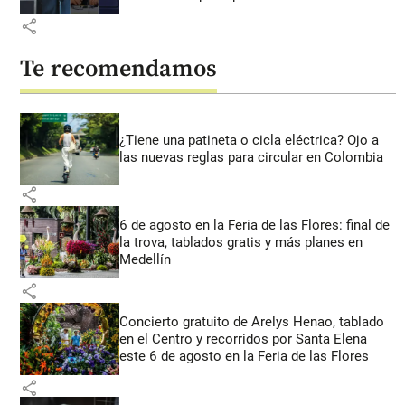
share
Te recomendamos
¿Tiene una patineta o cicla eléctrica? Ojo a
las nuevas reglas para circular en Colombia
share
6 de agosto en la Feria de las Flores: final de
la trova, tablados gratis y más planes en
Medellín
share
Concierto gratuito de Arelys Henao, tablado
en el Centro y recorridos por Santa Elena
este 6 de agosto en la Feria de las Flores
share