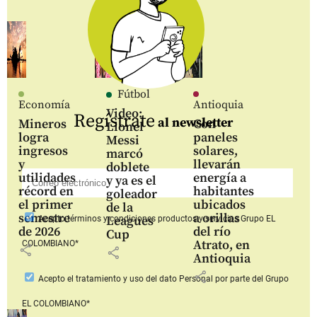
Fútbol
Economía
Antioquia
Video:
Regístrate
al newsletter
Mineros
Con
Lionel
logra
paneles
Messi
ingresos
solares,
marcó
y
llevarán
doblete
utilidades
energía a
y ya es el
récord en
habitantes
goleador
el primer
ubicados
de la
semestre
a orillas
Leagues
Acepto
términos y condiciones productos y servicios
Grupo EL
de 2026
del río
Cup
Atrato, en
COLOMBIANO*
share
share
Antioquia
share
Acepto
el tratamiento y uso del dato Personal
por parte del Grupo
EL COLOMBIANO*