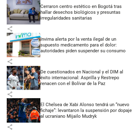
Cerraron centro estético en Bogotá tras
hallar desechos biológicos y presuntas
irregularidades sanitarias
share
Invima alerta por la venta ilegal de un
supuesto medicamento para el dolor:
autoridades piden suspender su consumo
share
De cuestionados en Nacional y el DIM al
éxito internacional: Asprilla y Restrepo
renacen con el Bolívar de la Paz
share
El Chelsea de Xabi Alonso tendrá un “nuevo
fichaje”: levantaron la suspensión por dopaje
al ucraniano Mijailo Mudryk
share