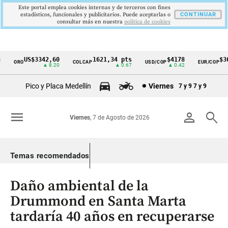
Este portal emplea cookies internas y de terceros con fines
estadísticos, funcionales y publicitarios. Puede aceptarlas o
CONTINUAR
consultar más en nuestra
politica de cookies
US$3342,60
1621,34 pts
$4178
$367
ORO
COLCAP
USD/COP
EUR/COP
Cintillo
▲ 8.20
▲ 0.67
▲ 0.42
de
Pico y Placa Medellín
Viernes
7 y 9
7 y 9
indicadores
económicos
menu
person
search
Viernes
, 7 de Agosto de 2026
Colombia
Temas recomendados
Daño ambiental de la
Drummond en Santa Marta
tardaría 40 años en recuperarse