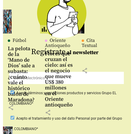
Fútbol
Oriente
Cita
Antioqueño
Textual
La pelota
Regístrate
al newsletter
Flores que
de la
cruzan el
‘Mano de
cielo: así es
Dios’ sale a
share
el negocio
subasta:
que mueve
¿cuánto
US$ 380
vale el
millones
histórico
en el
balón de
Acepto
términos y condiciones productos y servicios
Grupo EL
Oriente
Maradona?
COLOMBIANO*
antioqueño
share
share
Acepto
el tratamiento y uso del dato Personal
por parte del Grupo
EL COLOMBIANO*