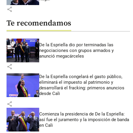
share
Te recomendamos
De la Espriella dio por terminadas las
negociaciones con grupos armados y
anunció megacárceles
share
De la Espriella congelará el gasto público,
eliminará el impuesto al patrimonio y
desarrollará el fracking: primeros anuncios
desde Cali
share
Comienza la presidencia de De la Espriella:
así fue el juramento y la imposición de banda
en Cali