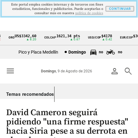
Este portal emplea cookies internas y de terceros con fines
estadísticos, funcionales y publicitarios. Puede aceptarlas o
CONTINUAR
consultar más en nuestra
politica de cookies
US$3342,60
1621,34 pts
$4178
$364
ORO
COLCAP
USD/COP
EUR/COP
Cintillo
▲ 8.20
▲ 0.67
▲ 0.42
de
Pico y Placa Medellín
Domingo
no
no
indicadores
económicos
menu
person
search
Domingo
, 9 de Agosto de 2026
Colombia
Temas recomendados
David Cameron seguirá
pidiendo "una firme respuesta"
hacia Siria pese a su derrota en