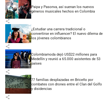
Paipa y Pasonva, así suenan los nuevos
géneros musicales hechos en Colombia
share
¿Estudiar una carrera tradicional o
convertirse en influencer? El nuevo dilema de
los jóvenes colombianos
share
Colombiamoda dejó US$22 millones para
Medellín y reunió a 65.000 asistentes de 53
países
share
77 familias desplazadas en Briceño por
combates con drones entre el Clan del Golfo
y disidencias
share