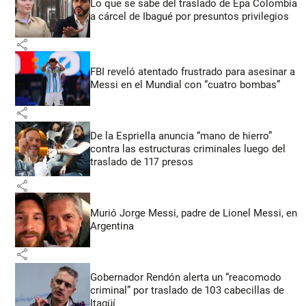
Lo que se sabe del traslado de Epa Colombia
a cárcel de Ibagué por presuntos privilegios
share
FBI reveló atentado frustrado para asesinar a
Messi en el Mundial con “cuatro bombas”
share
De la Espriella anuncia “mano de hierro”
contra las estructuras criminales luego del
traslado de 117 presos
share
Murió Jorge Messi, padre de Lionel Messi, en
Argentina
share
Gobernador Rendón alerta un “reacomodo
criminal” por traslado de 103 cabecillas de
Itagüí