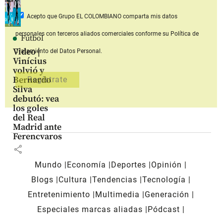
Acepto que Grupo EL COLOMBIANO
comparta mis datos
personales con terceros aliados comerciales
conforme su Política de
Fútbol
Video |
Tratamiento del Datos Personal.
Vinícius
volvió y
Bernardo
Silva
debutó: vea
los goles
del Real
Madrid ante
Ferencvaros
share
Mundo
Economía
Deportes
Opinión
Blogs
Cultura
Tendencias
Tecnología
Entretenimiento
Multimedia
Generación
Especiales marcas aliadas
Pódcast