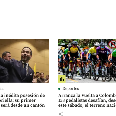
ia
Deportes
 la inédita posesión de
Arranca la Vuelta a Colomb
priella: su primer
153 pedalistas desafían, de
 será desde un cantón
este sábado, el terreno 
share