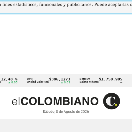
 fines estadísticos, funcionales y publicitarios. Puede aceptarlas
48 %
$386,1273
$1.750.905
UVR
SMMLV
BRENT
Unidad Valor Real
Salario Mínimo
Petróle
 0.05
▲ 0.03
—
Sábado
, 8 de Agosto de 2026