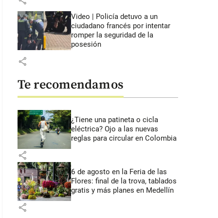
share
Video | Policía detuvo a un
ciudadano francés por intentar
romper la seguridad de la
posesión
share
Te recomendamos
¿Tiene una patineta o cicla
eléctrica? Ojo a las nuevas
reglas para circular en Colombia
share
6 de agosto en la Feria de las
Flores: final de la trova, tablados
gratis y más planes en Medellín
share