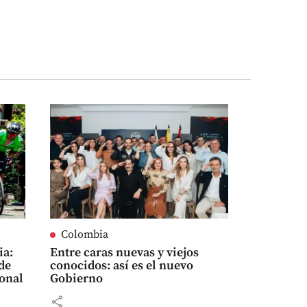
Colombia
ia:
Entre caras nuevas y viejos
sde
conocidos: así es el nuevo
nacional
Gobierno
share