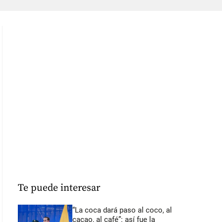
Te puede interesar
“La coca dará paso al coco, al
cacao, al café”: así fue la