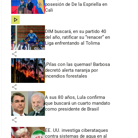
posesión de De la Espriella en
Cali
share
DIM buscará, en su partido 40
del año, ratificar su “renacer” en
Liga enfrentando al Tolima
share
¡Pilas con las quemas! Barbosa
decretó alerta naranja por
incendios forestales
share
A sus 80 años, Lula confirma
que buscará un cuarto mandato
como presidente de Brasil
share
EE. UU. investiga ciberataques
contra sistemas de agua en al