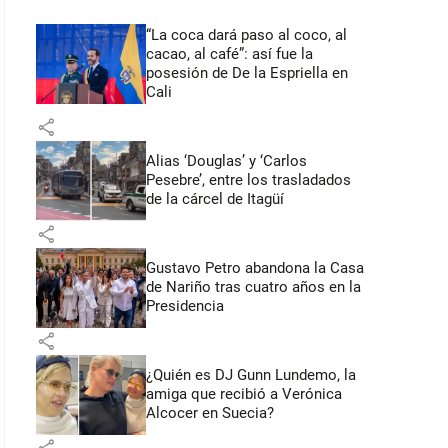
“La coca dará paso al coco, al
cacao, al café”: así fue la
posesión de De la Espriella en
Cali
share
Alias ‘Douglas’ y ‘Carlos
Pesebre’, entre los trasladados
de la cárcel de Itagüí
share
Gustavo Petro abandona la Casa
de Nariño tras cuatro años en la
Presidencia
share
¿Quién es DJ Gunn Lundemo, la
amiga que recibió a Verónica
Alcocer en Suecia?