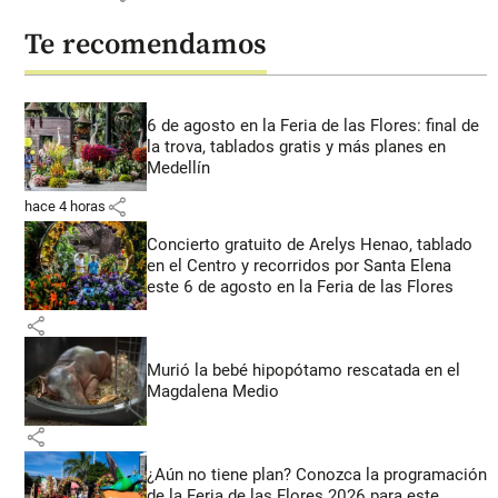
Te recomendamos
6 de agosto en la Feria de las Flores: final de
la trova, tablados gratis y más planes en
Medellín
share
hace 4 horas
Concierto gratuito de Arelys Henao, tablado
en el Centro y recorridos por Santa Elena
este 6 de agosto en la Feria de las Flores
share
Murió la bebé hipopótamo rescatada en el
Magdalena Medio
share
¿Aún no tiene plan? Conozca la programación
de la Feria de las Flores 2026 para este