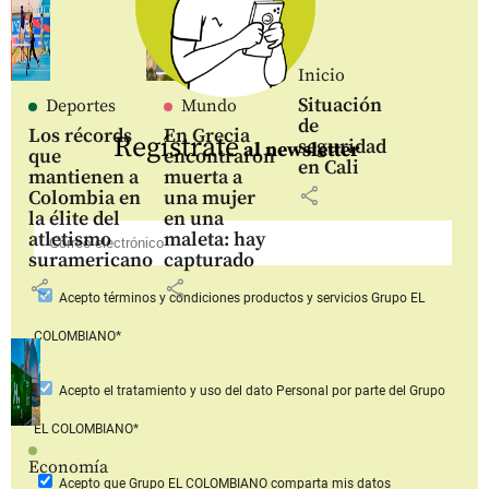
Inicio
Situación
Deportes
Mundo
de
Los récords
En Grecia
Regístrate
seguridad
al newsletter
que
encontraron
en Cali
mantienen a
muerta a
share
Colombia en
una mujer
la élite del
en una
atletismo
maleta: hay
suramericano
capturado
share
share
Acepto
términos y condiciones productos y servicios
Grupo EL
COLOMBIANO*
Acepto
el tratamiento y uso del dato Personal
por parte del Grupo
EL COLOMBIANO*
Economía
Acepto que Grupo EL COLOMBIANO
comparta mis datos