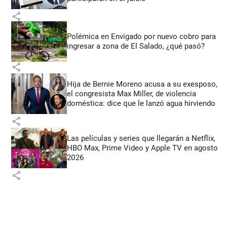
share
Polémica en Envigado por nuevo cobro para
ingresar a zona de El Salado, ¿qué pasó?
share
Hija de Bernie Moreno acusa a su exesposo,
el congresista Max Miller, de violencia
doméstica: dice que le lanzó agua hirviendo
share
Las películas y series que llegarán a Netflix,
HBO Max, Prime Video y Apple TV en agosto
2026
share