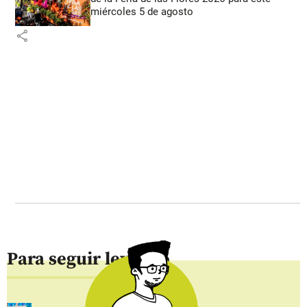
miércoles 5 de agosto
share
Para seguir leyendo