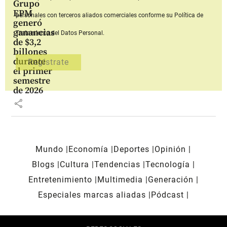
Grupo
EPM
personales con terceros aliados comerciales
conforme su Política de
generó
ganancias
Tratamiento del Datos Personal.
de $3,2
billones
durante
el primer
semestre
de 2026
share
Mundo
Economía
Deportes
Opinión
Blogs
Cultura
Tendencias
Tecnología
Entretenimiento
Multimedia
Generación
Especiales marcas aliadas
Pódcast