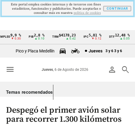
Este portal emplea cookies internas y de terceros con fines
estadísticos, funcionales y publicitarios. Puede aceptarlas o
CONTINUAR
consultar más en nuestra
politica de cookies
9,9 %
2,8 %
$4178,23
5,81 %
12,48 %
PLEO
PIB
TRM
IPC
DTF
U
Cintillo
▼ 0.30
▲ 0.10
▲ 0.42
▼ 0.12
▲ 0.05
de
Pico y Placa Medellín
Jueves
3 y 6
3 y 6
indicadores
económicos
menu
person
search
Jueves
, 6 de Agosto de 2026
Colombia
Temas recomendados
Despegó el primer avión solar
para recorrer 1.300 kilómetros