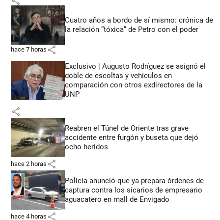
share
Cuatro años a bordo de sí mismo: crónica de
la relación “tóxica” de Petro con el poder
share
hace 7 horas
Exclusivo | Augusto Rodríguez se asignó el
doble de escoltas y vehículos en
comparación con otros exdirectores de la
UNP
share
Reabren el Túnel de Oriente tras grave
accidente entre furgón y buseta que dejó
ocho heridos
share
hace 2 horas
Policía anunció que ya prepara órdenes de
captura contra los sicarios de empresario
aguacatero en mall de Envigado
share
hace 4 horas