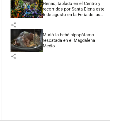
Henao, tablado en el Centro y
recorridos por Santa Elena este
6 de agosto en la Feria de las
Flores
share
Murió la bebé hipopótamo
rescatada en el Magdalena
Medio
share