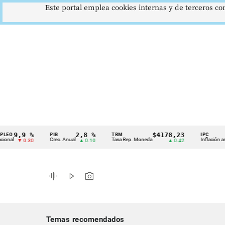
Este portal emplea cookies internas y de terceros con
,9 %
2,8 %
$4178,23
5,
PIB
TRM
IPC
Cintillo
Crec. Anual
Tasa Rep. Moneda
Inflación anual
▼ 0.30
▲ 0.10
▲ 0.42
▼
de
indicadores
graphic_eq
play_arrow
photo_camera
económicos
Colombia
Temas recomendados