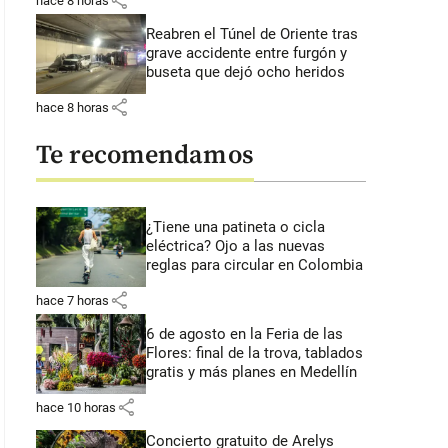
share
hace 8 horas
Reabren el Túnel de Oriente tras
grave accidente entre furgón y
buseta que dejó ocho heridos
share
hace 8 horas
Te recomendamos
¿Tiene una patineta o cicla
eléctrica? Ojo a las nuevas
reglas para circular en Colombia
share
hace 7 horas
6 de agosto en la Feria de las
Flores: final de la trova, tablados
gratis y más planes en Medellín
share
hace 10 horas
Concierto gratuito de Arelys