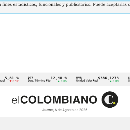
 fines estadísticos, funcionales y publicitarios. Puede aceptarlas
81 %
12,48 %
$386,1273
DTF
UVR
SMMLV
Dep. Término Fijo
Unidad Valor Real
Salario M
 0.12
▲ 0.05
▲ 0.03
Jueves
, 6 de Agosto de 2026