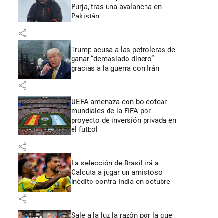
Purja, tras una avalancha en
Pakistán
share
Trump acusa a las petroleras de
ganar “demasiado dinero”
gracias a la guerra con Irán
share
UEFA amenaza con boicotear
mundiales de la FIFA por
proyecto de inversión privada en
el fútbol
share
La selección de Brasil irá a
Calcuta a jugar un amistoso
inédito contra India en octubre
share
Sale a la luz la razón por la que