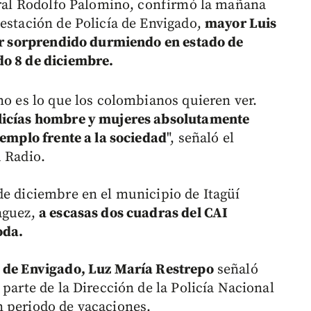
neral Rodolfo Palomino, confirmó la mañana
 estación de Policía de Envigado,
mayor Luis
ser sorprendido durmiendo en estado de
do 8 de diciembre.
no es lo que los colombianos quieren ver.
olicías hombre y mujeres absolutamente
jemplo frente a la sociedad
", señaló el
u Radio.
de diciembre en el municipio de Itagüí
aguez,
a escasas dos cuadras del CAI
oda.
o de Envigado, Luz María Restrepo
señaló
 parte de la Dirección de la Policía Nacional
n periodo de vacaciones.