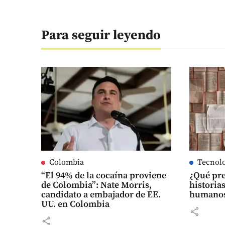
Para seguir leyendo
Colombia
Tecnol
“El 94% de la cocaína proviene
¿Qué pre
de Colombia”: Nate Morris,
historias
candidato a embajador de EE.
humanos?
UU. en Colombia
share
share