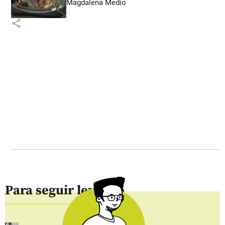
Magdalena Medio
share
Para seguir leyendo