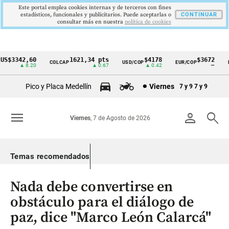
Este portal emplea cookies internas y de terceros con fines
estadísticos, funcionales y publicitarios. Puede aceptarlas o
CONTINUAR
consultar más en nuestra
politica de cookies
S$3342,60
1621,34 pts
$4178
$3672
COLCAP
USD/COP
EUR/COP
D
Cintillo
▲ 8.20
▲ 0.67
▲ 0.42
—
de
Pico y Placa Medellín
Viernes
7 y 9
7 y 9
indicadores
económicos
menu
person
search
Viernes
, 7 de Agosto de 2026
Colombia
Temas recomendados
Nada debe convertirse en
obstáculo para el diálogo de
paz, dice "Marco León Calarcá"