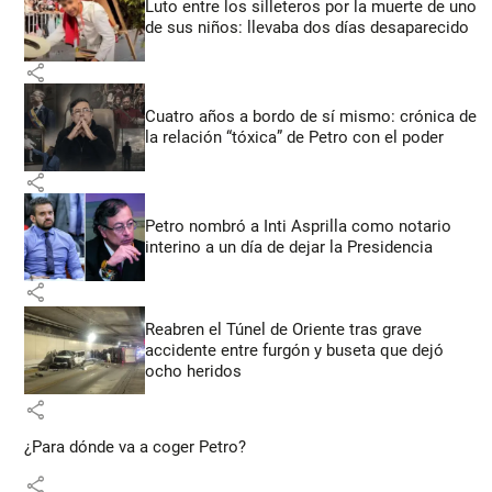
Luto entre los silleteros por la muerte de uno
de sus niños: llevaba dos días desaparecido
share
Cuatro años a bordo de sí mismo: crónica de
la relación “tóxica” de Petro con el poder
share
Petro nombró a Inti Asprilla como notario
interino a un día de dejar la Presidencia
share
Reabren el Túnel de Oriente tras grave
accidente entre furgón y buseta que dejó
ocho heridos
share
¿Para dónde va a coger Petro?
share