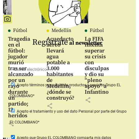
Fútbol
Medellín
Fútbol
Tragedia
Acueducto
La FIFA
Regístrate
al newsletter
en el
aéreo
intenta
fútbol:
llevará
superar
jugador
agua
su crisis
murió
potable a
con
tras ser
3.000
disculpas
alcanzado
habitantes
y dio su
por un
de
“pleno
rayo
Medellín,
apoyo” a
Acepto
términos y condiciones productos y servicios
Grupo EL
durante
¿dónde se
Infantino
COLOMBIANO*
un
construyó?
share
partido;
share
12
Acepto
el tratamiento y uso del dato Personal
por parte del Grupo
heridos
share
EL COLOMBIANO*
Acepto que Grupo EL COLOMBIANO
comparta mis datos