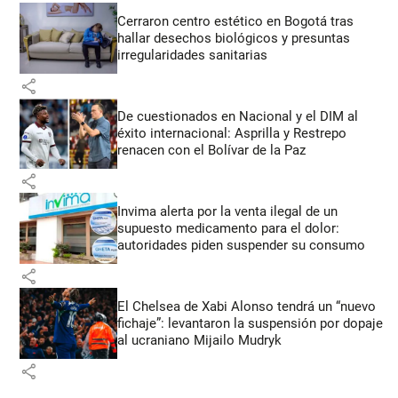
Cerraron centro estético en Bogotá tras
hallar desechos biológicos y presuntas
irregularidades sanitarias
share
De cuestionados en Nacional y el DIM al
éxito internacional: Asprilla y Restrepo
renacen con el Bolívar de la Paz
share
Invima alerta por la venta ilegal de un
supuesto medicamento para el dolor:
autoridades piden suspender su consumo
share
El Chelsea de Xabi Alonso tendrá un “nuevo
fichaje”: levantaron la suspensión por dopaje
al ucraniano Mijailo Mudryk
share