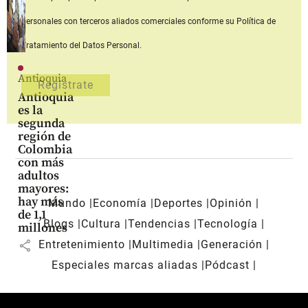
personales con terceros aliados comerciales
conforme su Política de
Tratamiento del Datos Personal.
Antioquia
Antioquia
es la
segunda
región de
Colombia
con más
adultos
mayores:
hay más
Mundo
Economía
Deportes
Opinión
de 1,1
Blogs
Cultura
Tendencias
Tecnología
millones
share
Entretenimiento
Multimedia
Generación
Especiales marcas aliadas
Pódcast