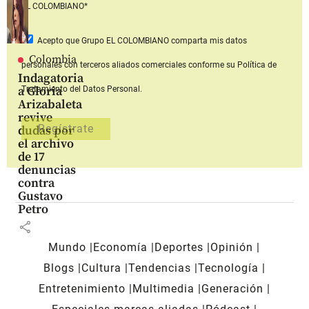
EL COLOMBIANO*
Acepto que Grupo EL COLOMBIANO
comparta mis datos
Colombia
personales con terceros aliados comerciales
conforme su Política de
Indagatoria
a Gloria
Tratamiento del Datos Personal.
Arizabaleta
revive
dudas por
el archivo
de 17
denuncias
contra
Gustavo
Petro
share
Mundo
Economía
Deportes
Opinión
Blogs
Cultura
Tendencias
Tecnología
Entretenimiento
Multimedia
Generación