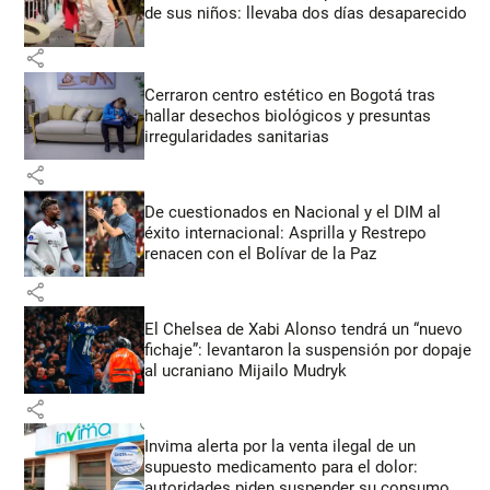
de sus niños: llevaba dos días desaparecido
share
Cerraron centro estético en Bogotá tras
hallar desechos biológicos y presuntas
irregularidades sanitarias
share
De cuestionados en Nacional y el DIM al
éxito internacional: Asprilla y Restrepo
renacen con el Bolívar de la Paz
share
El Chelsea de Xabi Alonso tendrá un “nuevo
fichaje”: levantaron la suspensión por dopaje
al ucraniano Mijailo Mudryk
share
Invima alerta por la venta ilegal de un
supuesto medicamento para el dolor:
autoridades piden suspender su consumo