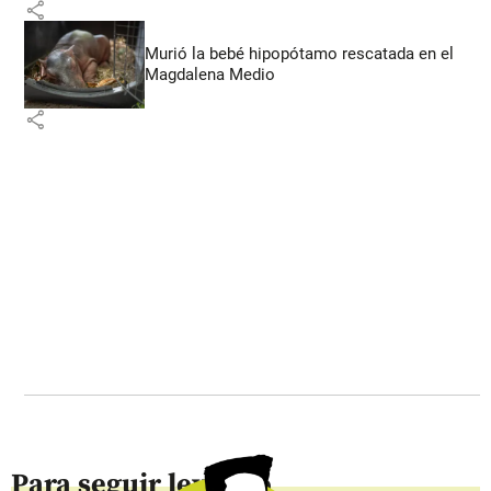
share
Murió la bebé hipopótamo rescatada en el
Magdalena Medio
share
Para seguir leyendo