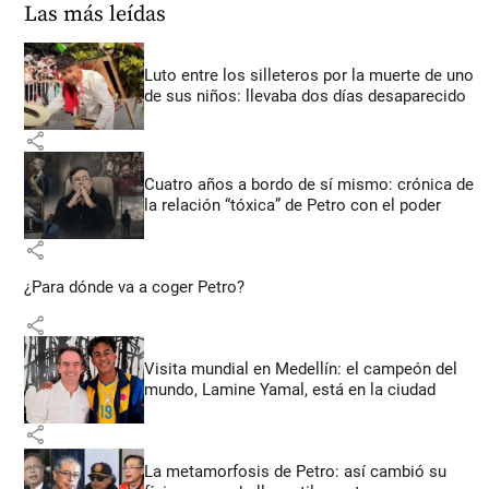
Las más leídas
Luto entre los silleteros por la muerte de uno
de sus niños: llevaba dos días desaparecido
share
Cuatro años a bordo de sí mismo: crónica de
la relación “tóxica” de Petro con el poder
share
¿Para dónde va a coger Petro?
share
Visita mundial en Medellín: el campeón del
mundo, Lamine Yamal, está en la ciudad
share
La metamorfosis de Petro: así cambió su