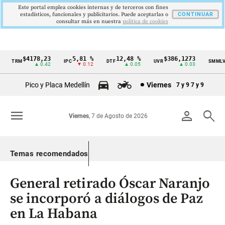
Este portal emplea cookies internas y de terceros con fines
estadísticos, funcionales y publicitarios. Puede aceptarlas o
CONTINUAR
consultar más en nuestra
politica de cookies
$4178,23
5,81 %
12,48 %
$386,1273
$
TRM
IPC
DTF
UVR
SMMLV
Cintillo
▲ 0.42
▼ 0.12
▲ 0.05
▲ 0.03
de
Pico y Placa Medellín
Viernes
7 y 9
7 y 9
indicadores
económicos
menu
person
search
Viernes
, 7 de Agosto de 2026
Colombia
Temas recomendados
General retirado Óscar Naranjo
se incorporó a diálogos de Paz
en La Habana