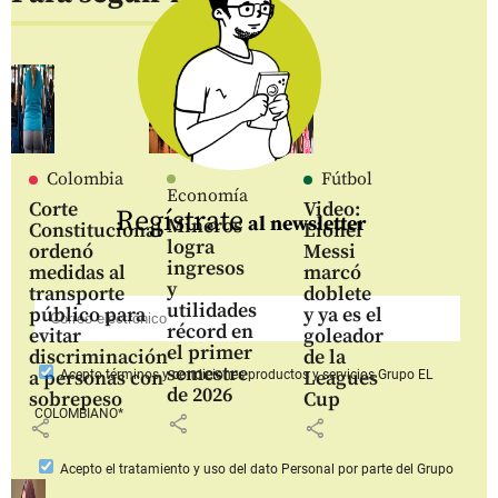
Colombia
Fútbol
Economía
Corte
Video:
Regístrate
al newsletter
Mineros
Constitucional
Lionel
logra
ordenó
Messi
ingresos
medidas al
marcó
y
transporte
doblete
utilidades
público para
y ya es el
récord en
evitar
goleador
el primer
discriminación
de la
semestre
a personas con
Leagues
Acepto
términos y condiciones productos y servicios
Grupo EL
de 2026
sobrepeso
Cup
COLOMBIANO*
share
share
share
Acepto
el tratamiento y uso del dato Personal
por parte del Grupo