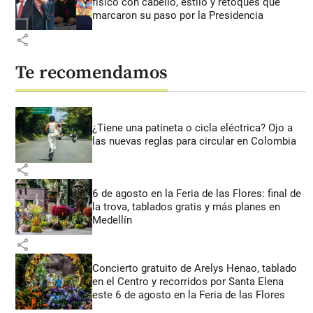
físico con cabello, estilo y retoques que
marcaron su paso por la Presidencia
share
Te recomendamos
¿Tiene una patineta o cicla eléctrica? Ojo a
las nuevas reglas para circular en Colombia
share
6 de agosto en la Feria de las Flores: final de
la trova, tablados gratis y más planes en
Medellín
share
Concierto gratuito de Arelys Henao, tablado
en el Centro y recorridos por Santa Elena
este 6 de agosto en la Feria de las Flores