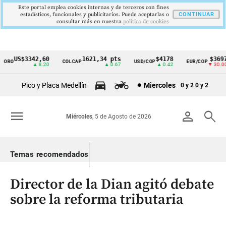
Este portal emplea cookies internas y de terceros con fines
estadísticos, funcionales y publicitarios. Puede aceptarlas o
CONTINUAR
consultar más en nuestra
politica de cookies
US$3342,60
1621,34 pts
$4178
$3697
RO
COLCAP
USD/COP
EUR/COP
Cintillo
▲ 8.20
▲ 0.67
▲ 0.42
▼ 30.00
de
Pico y Placa Medellín
Miercoles
0 y 2
0 y 2
indicadores
económicos
menu
person
search
Miércoles
, 5 de Agosto de 2026
Colombia
Temas recomendados
Director de la Dian agitó debate
sobre la reforma tributaria