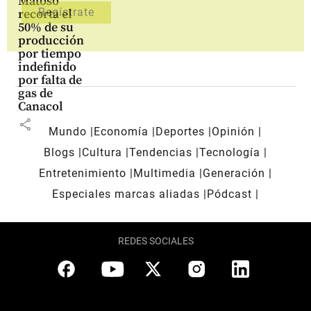
Matoso
recorta el
50% de su
producción
por tiempo
indefinido
por falta de
gas de
Canacol
share
Mundo
Economía
Deportes
Opinión
Blogs
Cultura
Tendencias
Tecnología
Entretenimiento
Multimedia
Generación
Especiales marcas aliadas
Pódcast
REDES SOCIALES