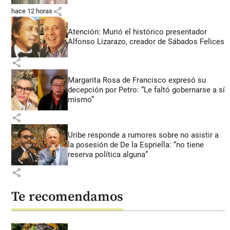
share
hace 12 horas
Atención: Murió el histórico presentador
Alfonso Lizarazo, creador de Sábados Felices
share
Margarita Rosa de Francisco expresó su
decepción por Petro: “Le faltó gobernarse a sí
mismo”
share
Uribe responde a rumores sobre no asistir a
la posesión de De la Espriella: “no tiene
reserva política alguna”
share
Te recomendamos