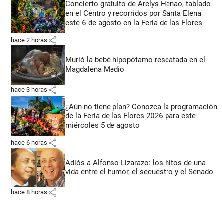
Concierto gratuito de Arelys Henao, tablado
en el Centro y recorridos por Santa Elena
este 6 de agosto en la Feria de las Flores
share
hace 2 horas
Murió la bebé hipopótamo rescatada en el
Magdalena Medio
share
hace 3 horas
¿Aún no tiene plan? Conozca la programación
de la Feria de las Flores 2026 para este
miércoles 5 de agosto
share
hace 6 horas
Adiós a Alfonso Lizarazo: los hitos de una
vida entre el humor, el secuestro y el Senado
share
hace 8 horas