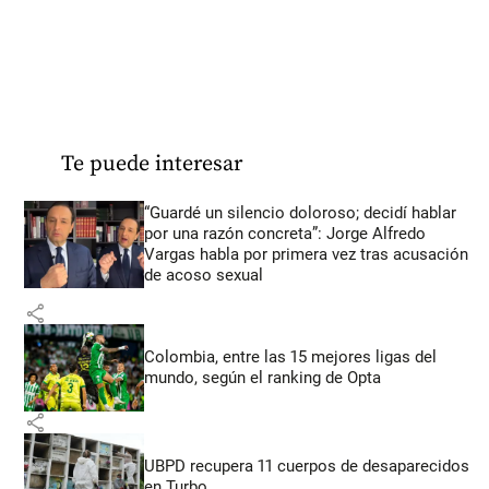
Te puede interesar
“Guardé un silencio doloroso; decidí hablar
por una razón concreta”: Jorge Alfredo
Vargas habla por primera vez tras acusación
de acoso sexual
share
Colombia, entre las 15 mejores ligas del
mundo, según el ranking de Opta
share
UBPD recupera 11 cuerpos de desaparecidos
en Turbo