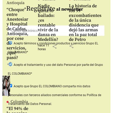
Antioquia
Nadie
La historia de
Regístrate
al newsletter
“Choque”
quita lo
los 99
entre
bailado:
excombatientes
Anestesiar
¿es
de la única
y Hospital
rentable
disidencia que
de Caldas,
vivir de la
dejó las armas
Antioquia,
danza en
en la paz total
por cese
Medellín?
de Petro
de
Acepto
términos y condiciones productos y servicios
Grupo EL
share
hace 11
share
servicios,
horas
¿qué
COLOMBIANO*
pasó?
share
Acepto
el tratamiento y uso del dato Personal
por parte del Grupo
EL COLOMBIANO*
Acepto que Grupo EL COLOMBIANO
comparta mis datos
personales con terceros aliados comerciales
conforme su Política de
Colombia
Tratamiento del Datos Personal.
“El 94% de