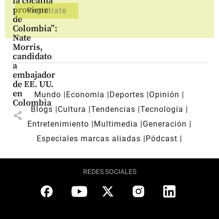
la cocaína
proviene
de
Colombia”:
Nate
Morris,
candidato
a
embajador
de EE. UU.
en
Mundo
Economía
Deportes
Opinión
Colombia
Blogs
Cultura
Tendencias
Tecnología
share
Entretenimiento
Multimedia
Generación
Especiales marcas aliadas
Pódcast
REDES SOCIALES