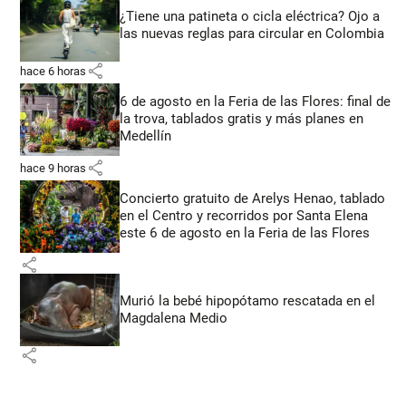
¿Tiene una patineta o cicla eléctrica? Ojo a
las nuevas reglas para circular en Colombia
share
hace 6 horas
6 de agosto en la Feria de las Flores: final de
la trova, tablados gratis y más planes en
Medellín
share
hace 9 horas
Concierto gratuito de Arelys Henao, tablado
en el Centro y recorridos por Santa Elena
este 6 de agosto en la Feria de las Flores
share
Murió la bebé hipopótamo rescatada en el
Magdalena Medio
share