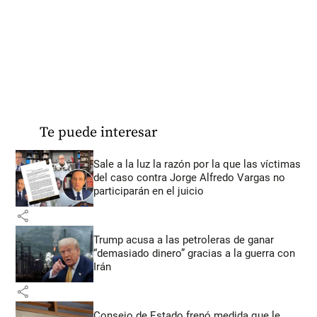
Te puede interesar
Sale a la luz la razón por la que las víctimas
del caso contra Jorge Alfredo Vargas no
participarán en el juicio
share
Trump acusa a las petroleras de ganar
“demasiado dinero” gracias a la guerra con
Irán
share
Consejo de Estado frenó medida que le