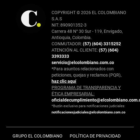
COPYRIGHT © 2026 EL COLOMBIANO
S.A.S
NIT: 890901352-3
Carrera 48 N° 30 Sur - 119, Envigado,
Antioquia, Colombia.
CONMUTADOR:
(57) (604) 3315252
ATENCIÓN AL CLIENTE:
(57) (604)
3393333
servicio@elcolombiano.com.co
*Para asuntos relacionados con
peticiones, quejas y reclamos (PQR),
haz clic aquí
PROGRAMA DE TRANSPARENCIA Y
ÉTICA EMPRESARIAL:
oficialdecumplimiento@elcolombiano.com.
*Buzón exclusivo para notificaciones judiciales:
notificacionesjudiciales@elcolombiano.com.co
GRUPO EL COLOMBIANO
POLÍTICA DE PRIVACIDAD