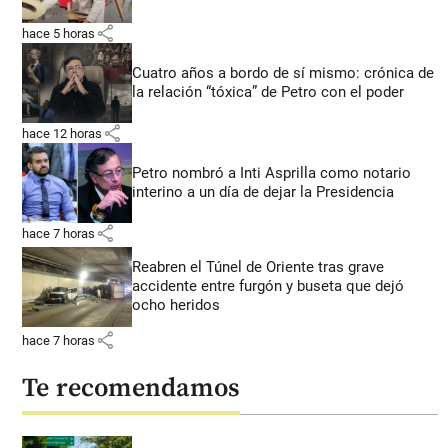
share
hace 5 horas
Cuatro años a bordo de sí mismo: crónica de
la relación “tóxica” de Petro con el poder
share
hace 12 horas
Petro nombró a Inti Asprilla como notario
interino a un día de dejar la Presidencia
share
hace 7 horas
Reabren el Túnel de Oriente tras grave
accidente entre furgón y buseta que dejó
ocho heridos
share
hace 7 horas
Te recomendamos