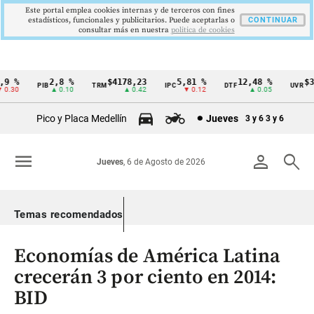
Este portal emplea cookies internas y de terceros con fines
estadísticos, funcionales y publicitarios. Puede aceptarlas o
CONTINUAR
consultar más en nuestra
politica de cookies
9 %
2,8 %
$4178,23
5,81 %
12,48 %
$38
PIB
TRM
IPC
DTF
UVR
Cintillo
.30
▲ 0.10
▲ 0.42
▼ 0.12
▲ 0.05
de
Pico y Placa Medellín
Jueves
3 y 6
3 y 6
indicadores
económicos
menu
person
search
Jueves
, 6 de Agosto de 2026
Colombia
Temas recomendados
Economías de América Latina
crecerán 3 por ciento en 2014:
BID