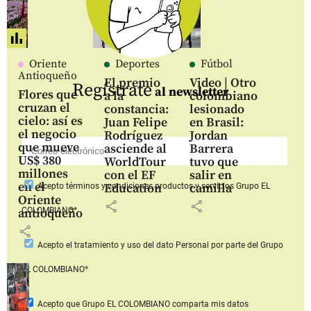
Oriente
Deportes
Fútbol
Antioqueño
El premio
Video | Otro
Regístrate
al newsletter
Flores que
a la
colombiano
cruzan el
constancia:
lesionado
cielo: así es
Juan Felipe
en Brasil:
el negocio
Rodríguez
Jordan
que mueve
asciende al
Barrera
US$ 380
WorldTour
tuvo que
millones
con el EF
salir en
en el
Education
camilla
Acepto
términos y condiciones productos y servicios
Grupo EL
Oriente
share
share
COLOMBIANO*
antioqueño
share
Acepto
el tratamiento y uso del dato Personal
por parte del Grupo
EL COLOMBIANO*
Acepto que Grupo EL COLOMBIANO
comparta mis datos