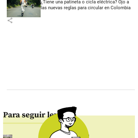
¿Tiene una patineta o cicla eléctrica? Ojo a
las nuevas reglas para circular en Colombia
share
Para seguir leyendo