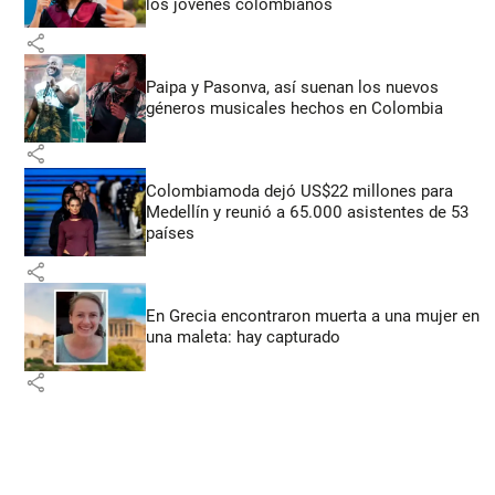
los jóvenes colombianos
share
Paipa y Pasonva, así suenan los nuevos
géneros musicales hechos en Colombia
share
Colombiamoda dejó US$22 millones para
Medellín y reunió a 65.000 asistentes de 53
países
share
En Grecia encontraron muerta a una mujer en
una maleta: hay capturado
share