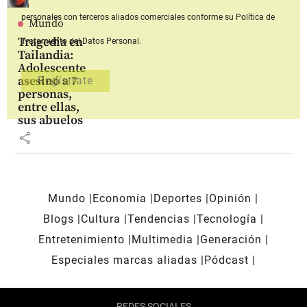
personales con terceros aliados comerciales
conforme su Política de
Mundo
Tragedia en
Tratamiento del Datos Personal.
Tailandia:
Adolescente
asesinó a 7
personas,
entre ellas,
sus abuelos
share
Mundo
Economía
Deportes
Opinión
Blogs
Cultura
Tendencias
Tecnología
Entretenimiento
Multimedia
Generación
Especiales marcas aliadas
Pódcast
REDES SOCIALES