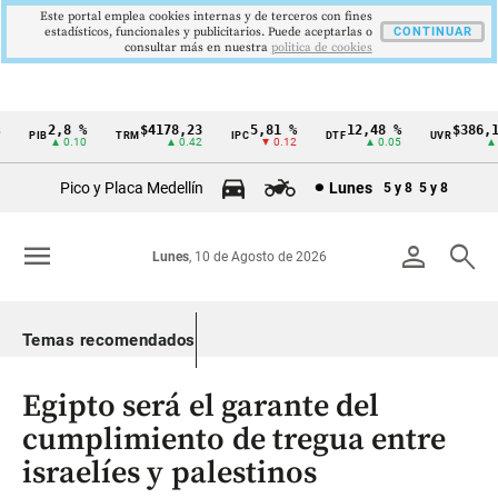
Este portal emplea cookies internas y de terceros con fines
estadísticos, funcionales y publicitarios. Puede aceptarlas o
CONTINUAR
consultar más en nuestra
politica de cookies
2,8 %
$4178,23
5,81 %
12,48 %
$386,127
PIB
TRM
IPC
DTF
UVR
Cintillo
▲ 0.10
▲ 0.42
▼ 0.12
▲ 0.05
▲ 0.0
de
Pico y Placa Medellín
Lunes
5 y 8
5 y 8
indicadores
económicos
menu
person
search
Lunes
, 10 de Agosto de 2026
Colombia
Temas recomendados
Egipto será el garante del
cumplimiento de tregua entre
israelíes y palestinos