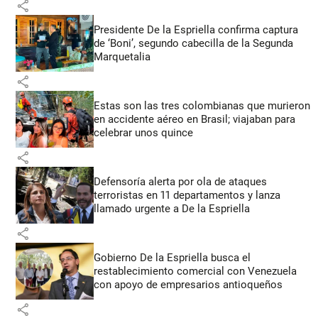
share
Presidente De la Espriella confirma captura
de ‘Boni’, segundo cabecilla de la Segunda
Marquetalia
share
Estas son las tres colombianas que murieron
en accidente aéreo en Brasil; viajaban para
celebrar unos quince
share
Defensoría alerta por ola de ataques
terroristas en 11 departamentos y lanza
llamado urgente a De la Espriella
share
Gobierno De la Espriella busca el
restablecimiento comercial con Venezuela
con apoyo de empresarios antioqueños
share