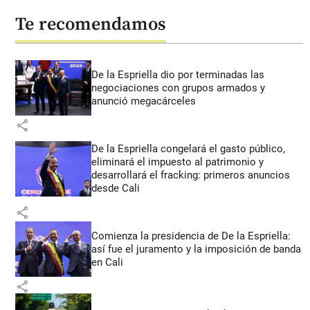
Te recomendamos
De la Espriella dio por terminadas las
negociaciones con grupos armados y
anunció megacárceles
share
De la Espriella congelará el gasto público,
eliminará el impuesto al patrimonio y
desarrollará el fracking: primeros anuncios
desde Cali
share
Comienza la presidencia de De la Espriella:
así fue el juramento y la imposición de banda
en Cali
share