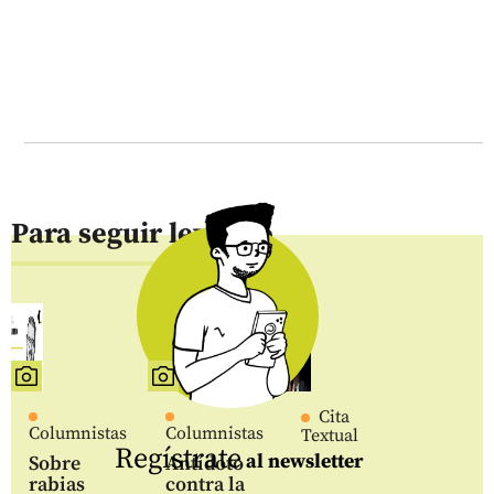
Para seguir leyendo
Cita
Columnistas
Columnistas
Textual
Regístrate
al newsletter
Sobre
Antídoto
rabias
contra la