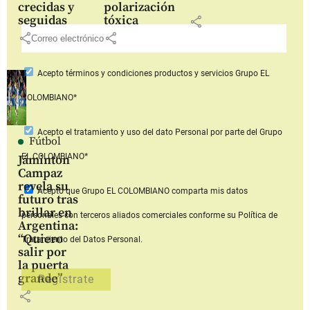
crecidas y
polarización
seguidas
tóxica
share
share
share
Acepto
términos y condiciones productos y servicios
Grupo EL
COLOMBIANO*
Acepto
el tratamiento y uso del dato Personal
por parte del Grupo
Fútbol
EL COLOMBIANO*
Jáminton
Campaz
revela su
Acepto que Grupo EL COLOMBIANO
comparta mis datos
futuro tras
brillar en
personales con terceros aliados comerciales
conforme su Política de
Argentina:
“Quiero
Tratamiento del Datos Personal.
salir por
la puerta
grande”
share