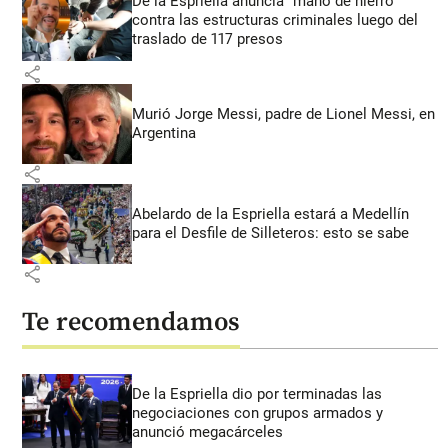
De la Espriella anuncia “mano de hierro”
contra las estructuras criminales luego del
traslado de 117 presos
share
Murió Jorge Messi, padre de Lionel Messi, en
Argentina
share
Abelardo de la Espriella estará a Medellín
para el Desfile de Silleteros: esto se sabe
share
Te recomendamos
De la Espriella dio por terminadas las
negociaciones con grupos armados y
anunció megacárceles