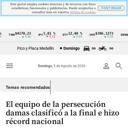
Este portal emplea cookies internas y de terceros con fines
estadísticos, funcionales y publicitarios. Puede aceptarlas o
CONTINUAR
consultar más en nuestra
politica de cookies
$4178,23
5,81 %
12,48 %
$386,1273
TRM
IPC
DTF
UVR
SMMLV
Cintillo
▲ 0.42
▼ 0.12
▲ 0.05
▲ 0.03
de
Pico y Placa Medellín
Domingo
no
no
indicadores
económicos
menu
person
search
Domingo
, 9 de Agosto de 2026
Colombia
Temas recomendados
El equipo de la persecución
damas clasificó a la final e hizo
récord nacional