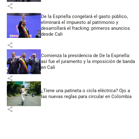
share
De la Espriella congelará el gasto público,
eliminará el impuesto al patrimonio y
desarrollará el fracking: primeros anuncios
desde Cali
share
Comienza la presidencia de De la Espriella:
así fue el juramento y la imposición de banda
en Cali
share
¿Tiene una patineta o cicla eléctrica? Ojo a
las nuevas reglas para circular en Colombia
share