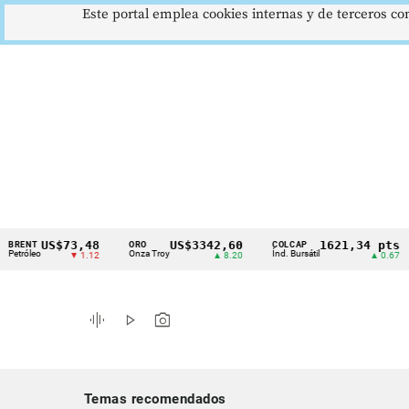
Este portal emplea cookies internas y de terceros con
US$73,48
US$3342,60
1621,34 pts
T
ORO
COLCAP
US
Cintillo
eo
Onza Troy
Índ. Bursátil
Dól
▼ 1.12
▲ 8.20
▲ 0.67
de
indicadores
graphic_eq
play_arrow
photo_camera
económicos
Colombia
Temas recomendados