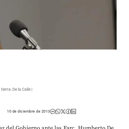
erra: De la Calle |
10 de diciembre de 2013
paz del Gobierno ante las Farc, Humberto De