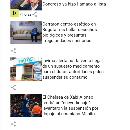
Congreso ya hizo llamado a lista
share
hace 7 horas
Cerraron centro estético en
Bogotá tras hallar desechos
biológicos y presuntas
irregularidades sanitarias
share
Invima alerta por la venta ilegal
de un supuesto medicamento
para el dolor: autoridades piden
suspender su consumo
share
El Chelsea de Xabi Alonso
tendrá un “nuevo fichaje”:
levantaron la suspensión por
dopaje al ucraniano Mijailo
Mudryk
share