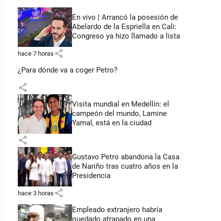
En vivo | Arrancó la posesión de
Abelardo de la Espriella en Cali:
Congreso ya hizo llamado a lista
share
hace 7 horas
¿Para dónde va a coger Petro?
share
Visita mundial en Medellín: el
campeón del mundo, Lamine
Yamal, está en la ciudad
share
Gustavo Petro abandona la Casa
de Nariño tras cuatro años en la
Presidencia
share
hace 3 horas
Empleado extranjero habría
quedado atrapado en una