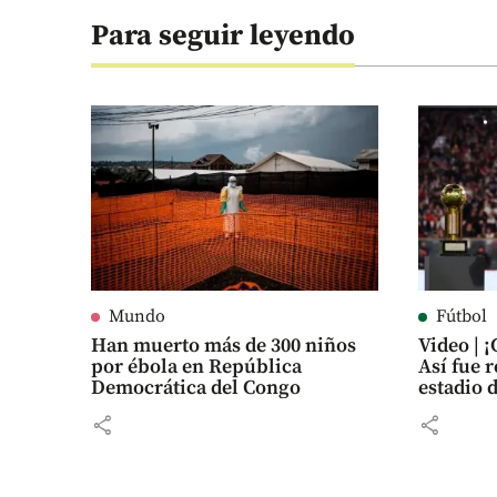
Para seguir leyendo
Mundo
Fútbol
Han muerto más de 300 niños
Video | 
por ébola en República
Así fue 
Democrática del Congo
estadio 
share
share