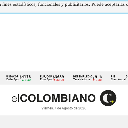
 fines estadísticos, funcionales y publicitarios. Puede aceptarlas
$4178
$3639
9,9 %
2,8 %
D/COP
EUR/COP
DESEMPLEO
PIB
ar Spot
Euro Spot
Tasa Nacional
Crec. Anual
▲ 0.42
▼ 33.00
▼ 0.30
▲ 0.10
Viernes
, 7 de Agosto de 2026