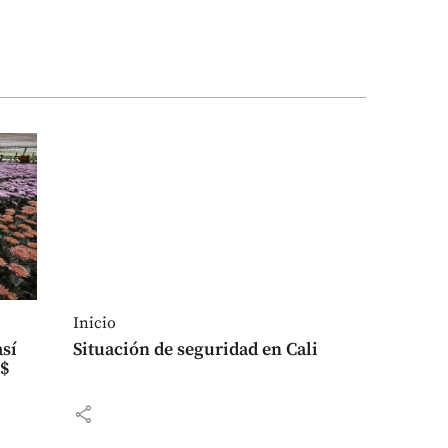
Inicio
así
Situación de seguridad en Cali
S$
share