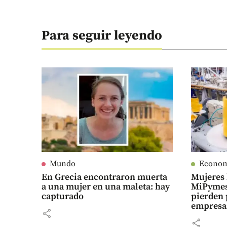
Para seguir leyendo
Mundo
Econo
En Grecia encontraron muerta
Mujeres 
a una mujer en una maleta: hay
MiPymes
capturado
pierden 
empresa
share
share