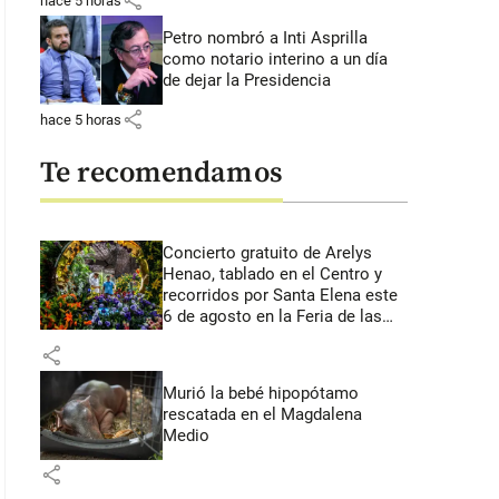
share
hace 5 horas
Petro nombró a Inti Asprilla
como notario interino a un día
de dejar la Presidencia
share
hace 5 horas
Te recomendamos
Concierto gratuito de Arelys
Henao, tablado en el Centro y
recorridos por Santa Elena este
6 de agosto en la Feria de las
Flores
share
Murió la bebé hipopótamo
rescatada en el Magdalena
Medio
share