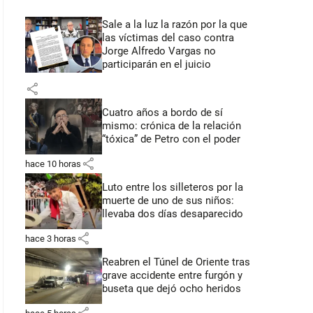
Sale a la luz la razón por la que
las víctimas del caso contra
Jorge Alfredo Vargas no
participarán en el juicio
share
Cuatro años a bordo de sí
mismo: crónica de la relación
“tóxica” de Petro con el poder
share
hace 10 horas
Luto entre los silleteros por la
muerte de uno de sus niños:
llevaba dos días desaparecido
share
hace 3 horas
Reabren el Túnel de Oriente tras
grave accidente entre furgón y
buseta que dejó ocho heridos