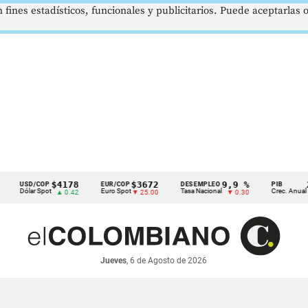
 fines estadísticos, funcionales y publicitarios. Puede aceptarlas
$4178
$3672
9,9 %
2,8 
USD/COP
EUR/COP
DESEMPLEO
PIB
ólar Spot
Euro Spot
Tasa Nacional
Crec. Anual
▲ 0.42
▼ 25.00
▼ 0.30
▲ 0.1
Jueves
, 6 de Agosto de 2026