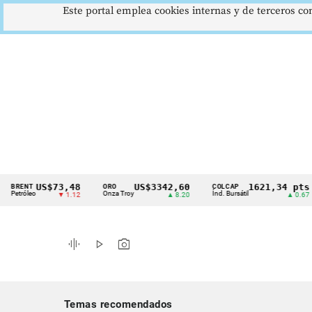
Este portal emplea cookies internas y de terceros con
US$73,48
US$3342,60
1621,34 pts
ENT
ORO
COLCAP
Cintillo
óleo
Onza Troy
Índ. Bursátil
D
▼ 1.12
▲ 8.20
▲ 0.67
de
indicadores
graphic_eq
play_arrow
photo_camera
económicos
Colombia
Temas recomendados