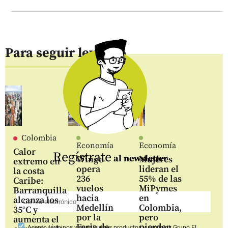
Para seguir leyendo
Colombia
Economía
Economía
Calor
Regístrate
al newsletter
Wingo
Mujeres
extremo en
opera
lideran el
la costa
236
55% de las
Caribe:
vuelos
MiPymes
Barranquilla
hacia
en
alcanza los
Medellín
Colombia,
35°C y
por la
pero
aumenta el
Feria de
pierden
Acepto
términos y condiciones productos y servicios
Grupo EL