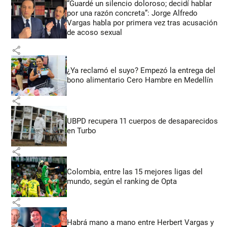
“Guardé un silencio doloroso; decidí hablar
por una razón concreta”: Jorge Alfredo
Vargas habla por primera vez tras acusación
de acoso sexual
share
¿Ya reclamó el suyo? Empezó la entrega del
bono alimentario Cero Hambre en Medellín
share
UBPD recupera 11 cuerpos de desaparecidos
en Turbo
share
Colombia, entre las 15 mejores ligas del
mundo, según el ranking de Opta
share
Habrá mano a mano entre Herbert Vargas y