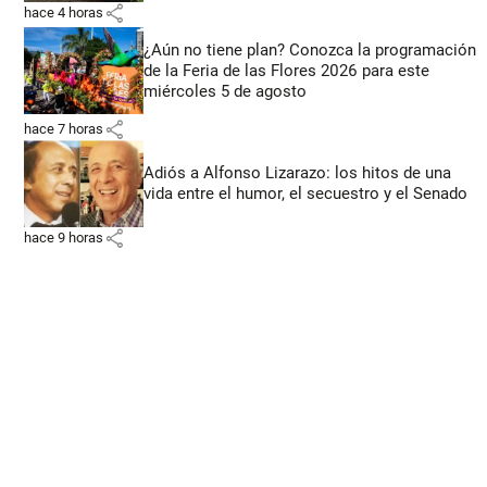
share
hace 4 horas
¿Aún no tiene plan? Conozca la programación
de la Feria de las Flores 2026 para este
miércoles 5 de agosto
share
hace 7 horas
Adiós a Alfonso Lizarazo: los hitos de una
vida entre el humor, el secuestro y el Senado
share
hace 9 horas