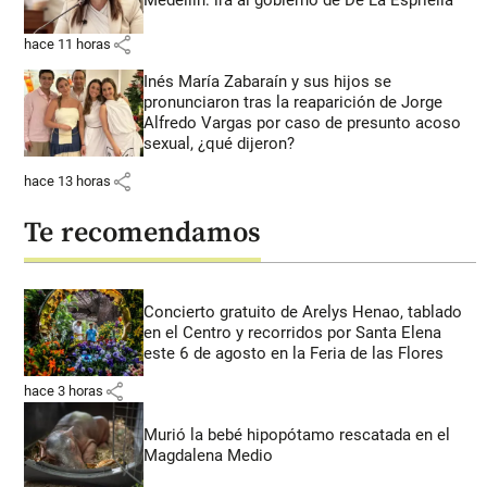
share
hace 11 horas
Inés María Zabaraín y sus hijos se
pronunciaron tras la reaparición de Jorge
Alfredo Vargas por caso de presunto acoso
sexual, ¿qué dijeron?
share
hace 13 horas
Te recomendamos
Concierto gratuito de Arelys Henao, tablado
en el Centro y recorridos por Santa Elena
este 6 de agosto en la Feria de las Flores
share
hace 3 horas
Murió la bebé hipopótamo rescatada en el
Magdalena Medio