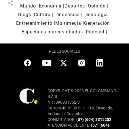
share
Mundo
Economía
Deportes
Opinión
Blogs
Cultura
Tendencias
Tecnología
Entretenimiento
Multimedia
Generación
Especiales marcas aliadas
Pódcast
REDES SOCIALES
COPYRIGHT © 2026 EL COLOMBIANO
S.A.S
NIT: 890901352-3
Carrera 48 N° 30 Sur - 119, Envigado,
Antioquia, Colombia.
CONMUTADOR:
(57) (604) 3315252
ATENCIÓN AL CLIENTE:
(57) (604)