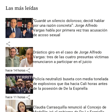
Las más leídas
“Guardé un silencio doloroso; decidí hablar
por una razón concreta”: Jorge Alfredo
Vargas habla por primera vez tras acusación
de acoso sexual
share
Drástico giro en el caso de Jorge Alfredo
Vargas: tres de las cuatro presuntas víctimas
renunciaron a participar en el juicio
share
hace 14 horas
Policía neutralizó buseta con media tonelada
de explosivos que iba hacia Cali horas antes
de la posesión de De la Espriella
share
hace 11 horas
Claudia Carrasquilla renunció al Concejo de
Medellín: irá al gobierno de De La Espriella