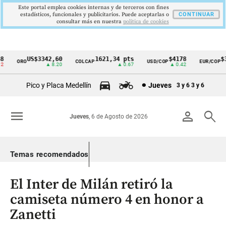
Este portal emplea cookies internas y de terceros con fines
estadísticos, funcionales y publicitarios. Puede aceptarlas o
CONTINUAR
consultar más en nuestra
politica de cookies
US$3342,60
1621,34 pts
$4178
$36
ORO
COLCAP
USD/COP
EUR/COP
Cintillo
▲ 8.20
▲ 0.67
▲ 0.42
de
Pico y Placa Medellín
Jueves
3 y 6
3 y 6
indicadores
económicos
menu
person
search
Jueves
, 6 de Agosto de 2026
Colombia
Temas recomendados
El Inter de Milán retiró la
camiseta número 4 en honor a
Zanetti