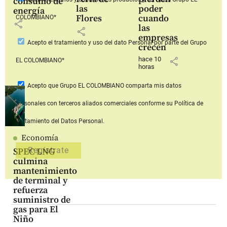
consumo de
las
poder
energía
Flores
cuando
COLOMBIANO*
share
las
share
empresas
Acepto
el tratamiento y uso del dato Personal
por parte del Grupo
crecen
hace 10
share
EL COLOMBIANO*
horas
Acepto que Grupo EL COLOMBIANO
comparta mis datos
personales con terceros aliados comerciales
conforme su Política de
Tratamiento del Datos Personal.
Economía
SPEC LNG
culmina
mantenimiento
de terminal y
refuerza
suministro de
gas para El
Niño