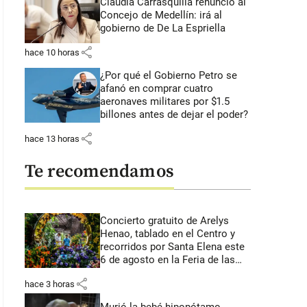
Claudia Carrasquilla renunció al
Concejo de Medellín: irá al
gobierno de De La Espriella
share
hace 10 horas
¿Por qué el Gobierno Petro se
afanó en comprar cuatro
aeronaves militares por $1.5
billones antes de dejar el poder?
share
hace 13 horas
Te recomendamos
Concierto gratuito de Arelys
Henao, tablado en el Centro y
recorridos por Santa Elena este
6 de agosto en la Feria de las
Flores
share
hace 3 horas