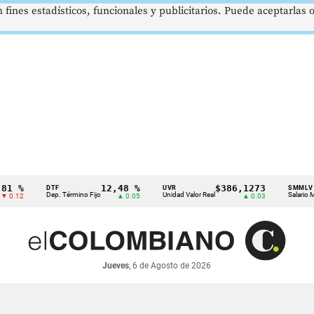
 fines estadísticos, funcionales y publicitarios. Puede aceptarlas
12,48 %
$386,1273
$
DTF
UVR
SMMLV
Dep. Término Fijo
Unidad Valor Real
Salario Mínimo
▲ 0.05
▲ 0.03
Jueves
, 6 de Agosto de 2026