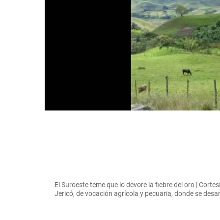
El Suroeste teme que lo devore la fiebre del oro | Cort
Jericó, de vocación agrícola y pecuaria, donde se desar