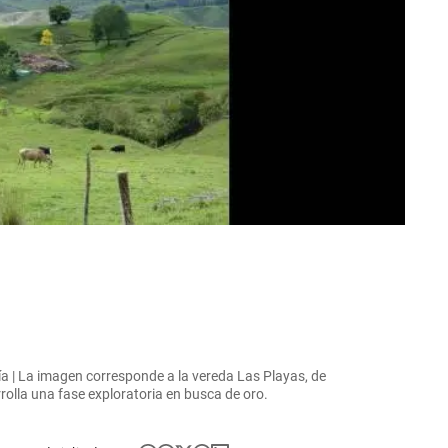
esía | La imagen corresponde a la vereda Las Playas, de
rolla una fase exploratoria en busca de oro.