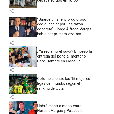
desaparecidos en Turbo
share
“Guardé un silencio doloroso;
decidí hablar por una razón
concreta”: Jorge Alfredo Vargas
habla por primera vez tras
acusación de acoso sexual
share
¿Ya reclamó el suyo? Empezó la
entrega del bono alimentario
Cero Hambre en Medellín
share
Colombia, entre las 15 mejores
ligas del mundo, según el
ranking de Opta
share
Habrá mano a mano entre
Herbert Vargas y Posada en