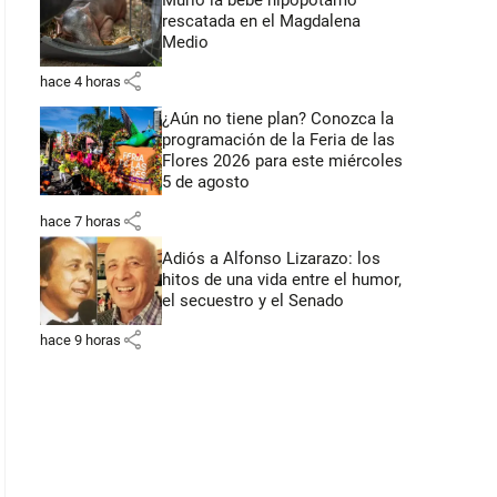
Murió la bebé hipopótamo
rescatada en el Magdalena
Medio
share
hace 4 horas
¿Aún no tiene plan? Conozca la
programación de la Feria de las
Flores 2026 para este miércoles
5 de agosto
share
hace 7 horas
Adiós a Alfonso Lizarazo: los
hitos de una vida entre el humor,
el secuestro y el Senado
share
hace 9 horas