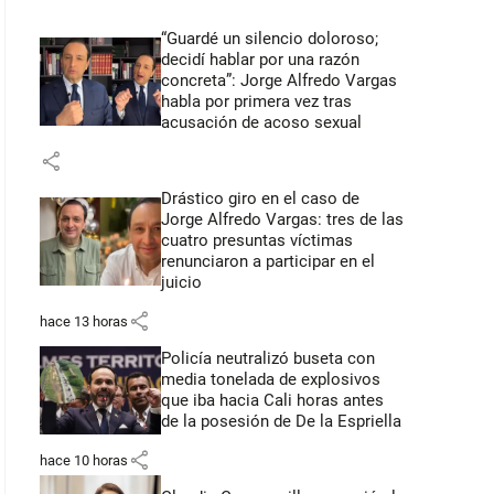
“Guardé un silencio doloroso;
decidí hablar por una razón
concreta”: Jorge Alfredo Vargas
habla por primera vez tras
acusación de acoso sexual
share
Drástico giro en el caso de
Jorge Alfredo Vargas: tres de las
cuatro presuntas víctimas
renunciaron a participar en el
juicio
share
hace 13 horas
Policía neutralizó buseta con
media tonelada de explosivos
que iba hacia Cali horas antes
de la posesión de De la Espriella
share
hace 10 horas