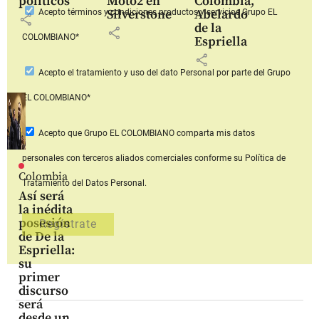
políticos
Moto2 en
Colombia,
Silverstone
Abelardo
Acepto
términos y condiciones productos y servicios
Grupo EL
share
de la
share
COLOMBIANO*
Espriella
share
Acepto
el tratamiento y uso del dato Personal
por parte del Grupo
EL COLOMBIANO*
Acepto que Grupo EL COLOMBIANO
comparta mis datos
personales con terceros aliados comerciales
conforme su Política de
Colombia
Tratamiento del Datos Personal.
Así será
la inédita
posesión
de De la
Espriella:
su
primer
discurso
será
desde un