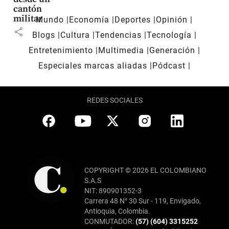
cantón
militar
Mundo
Economía
Deportes
Opinión
share
Blogs
Cultura
Tendencias
Tecnología
Entretenimiento
Multimedia
Generación
Especiales marcas aliadas
Pódcast
REDES SOCIALES
COPYRIGHT © 2026 EL COLOMBIANO
S.A.S
NIT: 890901352-3
Carrera 48 N° 30 Sur - 119, Envigado,
Antioquia, Colombia.
CONMUTADOR:
(57) (604) 3315252