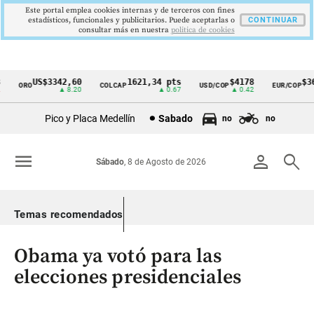
Este portal emplea cookies internas y de terceros con fines
estadísticos, funcionales y publicitarios. Puede aceptarlas o
CONTINUAR
consultar más en nuestra
politica de cookies
US$3342,60
1621,34 pts
$4178
$363
ORO
COLCAP
USD/COP
EUR/COP
Cintillo
▲ 8.20
▲ 0.67
▲ 0.42
de
Pico y Placa Medellín
Sabado
no
no
indicadores
económicos
menu
person
search
Sábado
, 8 de Agosto de 2026
Colombia
Temas recomendados
Obama ya votó para las
elecciones presidenciales