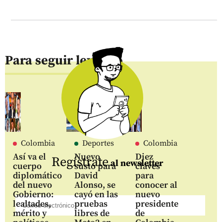
Para seguir leyendo
Colombia
Deportes
Colombia
Así va el
Nuevo
Diez
Regístrate
al newsletter
cuerpo
susto para
claves
diplomático
David
para
del nuevo
Alonso, se
conocer al
Gobierno:
cayó en las
nuevo
lealtades,
pruebas
presidente
mérito y
libres de
de