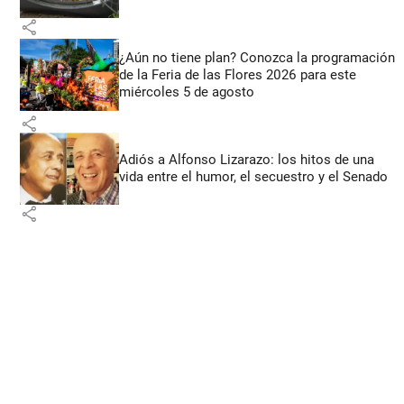
share
¿Aún no tiene plan? Conozca la programación
de la Feria de las Flores 2026 para este
miércoles 5 de agosto
share
Adiós a Alfonso Lizarazo: los hitos de una
vida entre el humor, el secuestro y el Senado
share