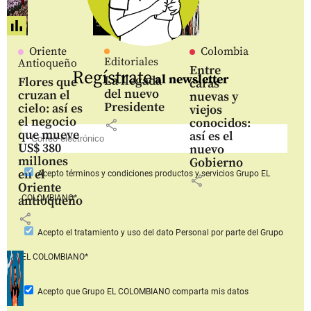
Oriente
Colombia
Editoriales
Antioqueño
Entre
Regístrate
al newsletter
La llegada
Flores que
caras
del nuevo
cruzan el
nuevas y
Presidente
cielo: así es
viejos
el negocio
conocidos:
share
que mueve
así es el
US$ 380
nuevo
millones
Gobierno
en el
Acepto
términos y condiciones productos y servicios
Grupo EL
share
Oriente
COLOMBIANO*
antioqueño
share
Acepto
el tratamiento y uso del dato Personal
por parte del Grupo
EL COLOMBIANO*
Acepto que Grupo EL COLOMBIANO
comparta mis datos