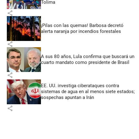
Tolima
share
¡Pilas con las quemas! Barbosa decretó
alerta naranja por incendios forestales
share
A sus 80 años, Lula confirma que buscará un
cuarto mandato como presidente de Brasil
share
EE. UU. investiga ciberataques contra
sistemas de agua en al menos siete estados;
sospechas apuntan a Irán
share