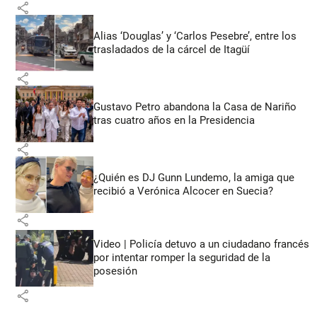
share
Alias ‘Douglas’ y ‘Carlos Pesebre’, entre los
trasladados de la cárcel de Itagüí
share
Gustavo Petro abandona la Casa de Nariño
tras cuatro años en la Presidencia
share
¿Quién es DJ Gunn Lundemo, la amiga que
recibió a Verónica Alcocer en Suecia?
share
Video | Policía detuvo a un ciudadano francés
por intentar romper la seguridad de la
posesión
share