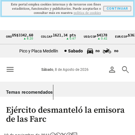
Este portal emplea cookies internas y de terceros con fines
estadísticos, funcionales y publicitarios. Puede aceptarlas o
CONTINUAR
consultar más en nuestra
politica de cookies
US$3342,60
1621,34 pts
$4178
$3639
ORO
COLCAP
USD/COP
EUR/COP
Cintillo
▲ 8.20
▲ 0.67
▲ 0.42
—
de
Pico y Placa Medellín
Sabado
no
no
indicadores
económicos
menu
person
search
Sábado
, 8 de Agosto de 2026
Colombia
Temas recomendados
Ejército desmanteló la emisora
de las Farc