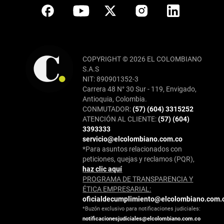
COPYRIGHT © 2026 EL COLOMBIANO
S.A.S
NIT: 890901352-3
Carrera 48 N° 30 Sur - 119, Envigado,
Antioquia, Colombia.
CONMUTADOR:
(57) (604) 3315252
ATENCIÓN AL CLIENTE:
(57) (604)
3393333
servicio@elcolombiano.com.co
*Para asuntos relacionados con
peticiones, quejas y reclamos (PQR),
haz clic aquí
PROGRAMA DE TRANSPARENCIA Y
ÉTICA EMPRESARIAL:
oficialdecumplimiento@elcolombiano.com.
*Buzón exclusivo para notificaciones judiciales:
notificacionesjudiciales@elcolombiano.com.co