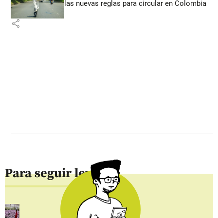
las nuevas reglas para circular en Colombia
share
Para seguir leyendo