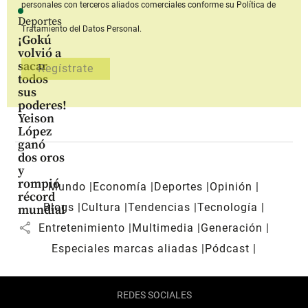
personales con terceros aliados comerciales
conforme su Política de
Deportes
Tratamiento del Datos Personal.
¡Gokú
volvió a
sacar
todos
sus
poderes!
Yeison
López
ganó
dos oros
y
rompió
Mundo
Economía
Deportes
Opinión
récord
Blogs
Cultura
Tendencias
Tecnología
mundial
share
Entretenimiento
Multimedia
Generación
Especiales marcas aliadas
Pódcast
REDES SOCIALES