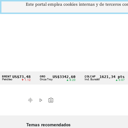
Este portal emplea cookies internas y de terceros con
US$73,48
US$3342,60
1621,34 pts
T
ORO
COLCAP
US
Cintillo
eo
Onza Troy
Índ. Bursátil
Dól
▼ 1.12
▲ 8.20
▲ 0.67
de
indicadores
graphic_eq
play_arrow
photo_camera
económicos
Colombia
Temas recomendados