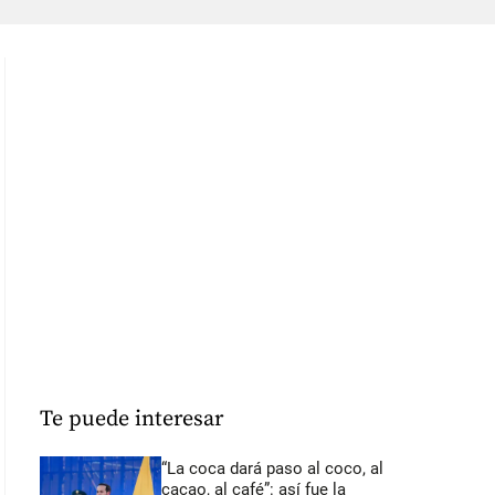
Te puede interesar
“La coca dará paso al coco, al
cacao, al café”: así fue la