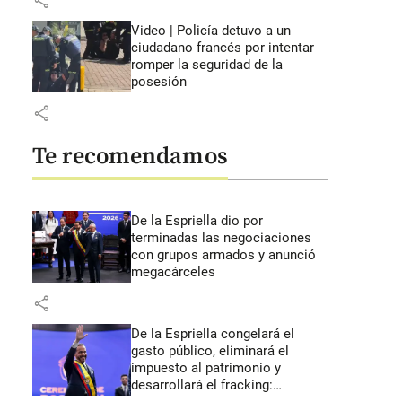
share
Video | Policía detuvo a un
ciudadano francés por intentar
romper la seguridad de la
posesión
share
Te recomendamos
De la Espriella dio por
terminadas las negociaciones
con grupos armados y anunció
megacárceles
share
De la Espriella congelará el
gasto público, eliminará el
impuesto al patrimonio y
desarrollará el fracking: