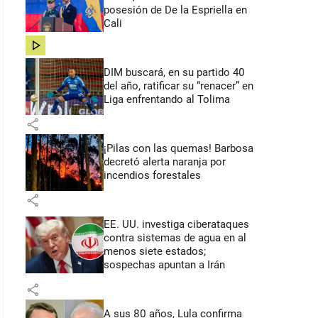
posesión de De la Espriella en
Cali
share
DIM buscará, en su partido 40
del año, ratificar su “renacer” en
Liga enfrentando al Tolima
share
¡Pilas con las quemas! Barbosa
decretó alerta naranja por
incendios forestales
share
EE. UU. investiga ciberataques
contra sistemas de agua en al
menos siete estados;
sospechas apuntan a Irán
share
A sus 80 años, Lula confirma