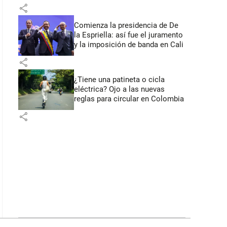
primeros anuncios desde Cali
share
Comienza la presidencia de De
la Espriella: así fue el juramento
y la imposición de banda en Cali
share
¿Tiene una patineta o cicla
eléctrica? Ojo a las nuevas
reglas para circular en Colombia
share