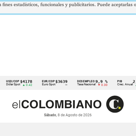
 fines estadísticos, funcionales y publicitarios. Puede aceptarlas
$4178
$3639
9,9 %
2,8 %
D/COP
EUR/COP
DESEMPLEO
PIB
ar Spot
Euro Spot
Tasa Nacional
Crec. Anual
▲ 0.42
—
▼ 0.30
▲ 0.10
Sábado
, 8 de Agosto de 2026