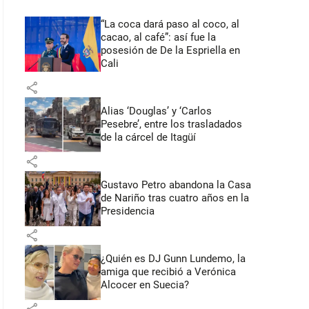
“La coca dará paso al coco, al
cacao, al café”: así fue la
posesión de De la Espriella en
Cali
share
Alias ‘Douglas’ y ‘Carlos
Pesebre’, entre los trasladados
de la cárcel de Itagüí
share
Gustavo Petro abandona la Casa
de Nariño tras cuatro años en la
Presidencia
share
¿Quién es DJ Gunn Lundemo, la
amiga que recibió a Verónica
Alcocer en Suecia?