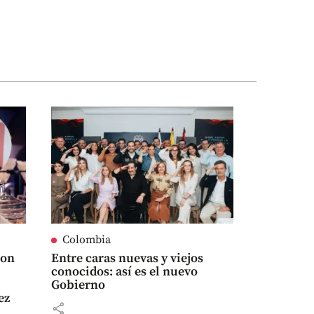
Colombia
con
Entre caras nuevas y viejos
conocidos: así es el nuevo
Gobierno
ez
share