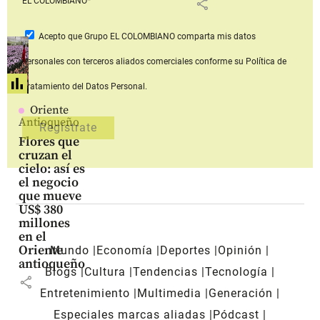
share
EL COLOMBIANO*
Acepto que Grupo EL COLOMBIANO
comparta mis datos
personales con terceros aliados comerciales
conforme su Política de
Tratamiento del Datos Personal.
Oriente
Antioqueño
Flores que
cruzan el
cielo: así es
el negocio
que mueve
US$ 380
millones
en el
Oriente
Mundo
Economía
Deportes
Opinión
antioqueño
Blogs
Cultura
Tendencias
Tecnología
share
Entretenimiento
Multimedia
Generación
Especiales marcas aliadas
Pódcast