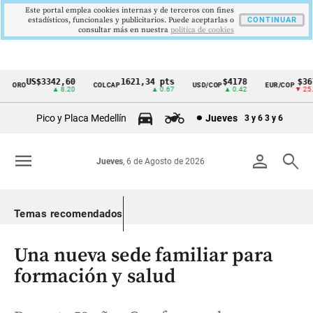
Este portal emplea cookies internas y de terceros con fines
estadísticos, funcionales y publicitarios. Puede aceptarlas o
CONTINUAR
consultar más en nuestra
politica de cookies
US$3342,60
1621,34 pts
$4178
$3672
ORO
COLCAP
USD/COP
EUR/COP
Cintillo
▲ 8.20
▲ 0.67
▲ 0.42
▼ 25.00
de
Pico y Placa Medellín
Jueves
3 y 6
3 y 6
indicadores
económicos
menu
person
search
Jueves
, 6 de Agosto de 2026
Colombia
Temas recomendados
Una nueva sede familiar para
formación y salud