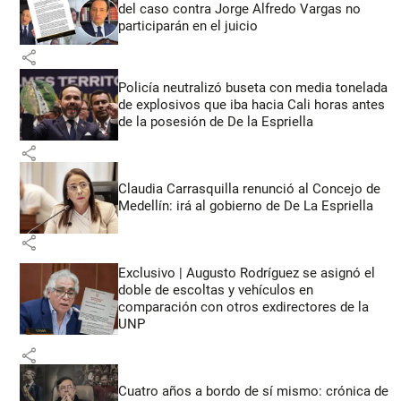
del caso contra Jorge Alfredo Vargas no
participarán en el juicio
share
Policía neutralizó buseta con media tonelada
de explosivos que iba hacia Cali horas antes
de la posesión de De la Espriella
share
Claudia Carrasquilla renunció al Concejo de
Medellín: irá al gobierno de De La Espriella
share
Exclusivo | Augusto Rodríguez se asignó el
doble de escoltas y vehículos en
comparación con otros exdirectores de la
UNP
share
Cuatro años a bordo de sí mismo: crónica de