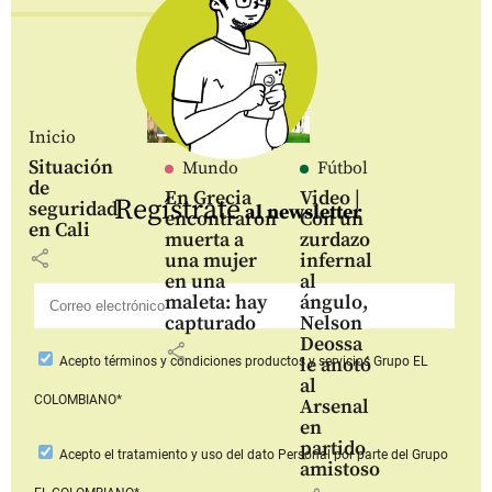
Inicio
Situación
Mundo
Fútbol
de
En Grecia
Video |
Regístrate
seguridad
al newsletter
encontraron
Con un
en Cali
muerta a
zurdazo
share
una mujer
infernal
en una
al
maleta: hay
ángulo,
capturado
Nelson
Deossa
share
le anotó
Acepto
términos y condiciones productos y servicios
Grupo EL
al
COLOMBIANO*
Arsenal
en
partido
Acepto
el tratamiento y uso del dato Personal
por parte del Grupo
amistoso