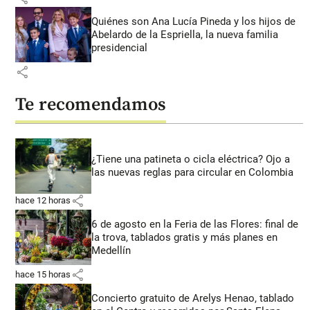
Quiénes son Ana Lucía Pineda y los hijos de
Abelardo de la Espriella, la nueva familia
presidencial
share
Te recomendamos
¿Tiene una patineta o cicla eléctrica? Ojo a
las nuevas reglas para circular en Colombia
share
hace 12 horas
6 de agosto en la Feria de las Flores: final de
la trova, tablados gratis y más planes en
Medellín
share
hace 15 horas
Concierto gratuito de Arelys Henao, tablado