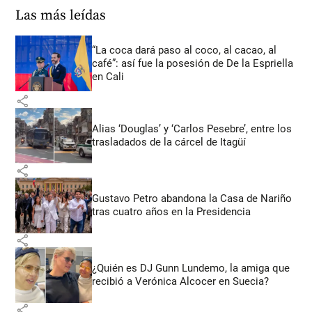
Las más leídas
“La coca dará paso al coco, al cacao, al
café”: así fue la posesión de De la Espriella
en Cali
share
Alias ‘Douglas’ y ‘Carlos Pesebre’, entre los
trasladados de la cárcel de Itagüí
share
Gustavo Petro abandona la Casa de Nariño
tras cuatro años en la Presidencia
share
¿Quién es DJ Gunn Lundemo, la amiga que
recibió a Verónica Alcocer en Suecia?
share