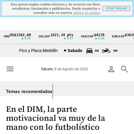
Este portal emplea cookies internas y de terceros con fines
estadísticos, funcionales y publicitarios. Puede aceptarlas o
CONTINUAR
consultar más en nuestra
politica de cookies
US$3342,60
1621,34 pts
$4178
$3639
ORO
COLCAP
USD/COP
EUR/COP
Cintillo
▲ 8.20
▲ 0.67
▲ 0.42
—
de
Pico y Placa Medellín
Sabado
no
no
indicadores
económicos
menu
person
search
Sábado
, 8 de Agosto de 2026
Colombia
Temas recomendados
En el DIM, la parte
motivacional va muy de la
mano con lo futbolístico