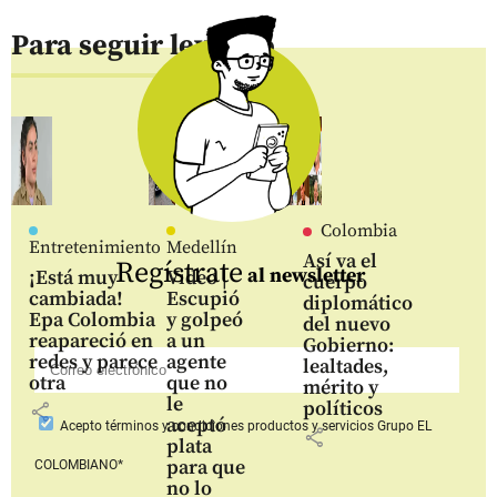
Para seguir leyendo
Colombia
Entretenimiento
Medellín
Así va el
Regístrate
al newsletter
¡Está muy
Video |
cuerpo
cambiada!
Escupió
diplomático
Epa Colombia
y golpeó
del nuevo
reapareció en
a un
Gobierno:
redes y parece
agente
lealtades,
otra
que no
mérito y
le
políticos
share
aceptó
Acepto
términos y condiciones productos y servicios
Grupo EL
share
plata
para que
COLOMBIANO*
no lo