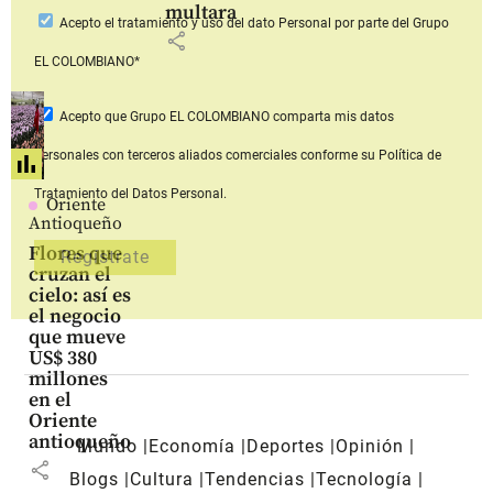
multara
Acepto
el tratamiento y uso del dato Personal
por parte del Grupo
share
EL COLOMBIANO*
Acepto que Grupo EL COLOMBIANO
comparta mis datos
personales con terceros aliados comerciales
conforme su Política de
Tratamiento del Datos Personal.
Oriente
Antioqueño
Flores que
cruzan el
cielo: así es
el negocio
que mueve
US$ 380
millones
en el
Oriente
antioqueño
Mundo
Economía
Deportes
Opinión
share
Blogs
Cultura
Tendencias
Tecnología