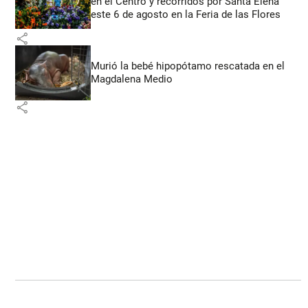
en el Centro y recorridos por Santa Elena
este 6 de agosto en la Feria de las Flores
share
Murió la bebé hipopótamo rescatada en el
Magdalena Medio
share