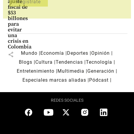
ajuste
fiscal de
$53
billones
para
evitar
una
crisis en
Colombia
Mundo
Economía
Deportes
Opinión
share
Blogs
Cultura
Tendencias
Tecnología
Entretenimiento
Multimedia
Generación
Especiales marcas aliadas
Pódcast
REDES SOCIALES