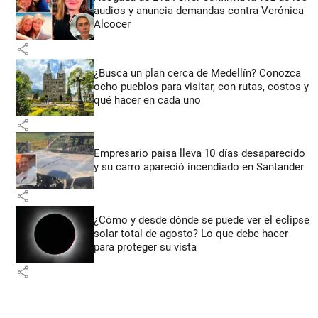
audios y anuncia demandas contra Verónica
Alcocer
share
¿Busca un plan cerca de Medellín? Conozca
ocho pueblos para visitar, con rutas, costos y
qué hacer en cada uno
share
Empresario paisa lleva 10 días desaparecido
y su carro apareció incendiado en Santander
share
¿Cómo y desde dónde se puede ver el eclipse
solar total de agosto? Lo que debe hacer
para proteger su vista
share