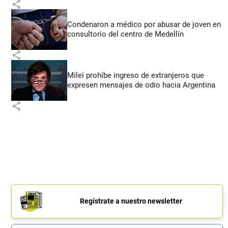
share
Condenaron a médico por abusar de joven en
consultorio del centro de Medellín
share
Milei prohíbe ingreso de extranjeros que
expresen mensajes de odio hacia Argentina
share
Regístrate a nuestro newsletter