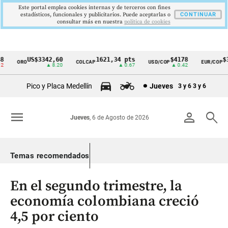
Este portal emplea cookies internas y de terceros con fines
estadísticos, funcionales y publicitarios. Puede aceptarlas o
CONTINUAR
consultar más en nuestra
politica de cookies
US$3342,60
1621,34 pts
$4178
$36
ORO
COLCAP
USD/COP
EUR/COP
Cintillo
▲ 8.20
▲ 0.67
▲ 0.42
de
Pico y Placa Medellín
Jueves
3 y 6
3 y 6
indicadores
económicos
menu
person
search
Jueves
, 6 de Agosto de 2026
Colombia
Temas recomendados
En el segundo trimestre, la
economía colombiana creció
4,5 por ciento