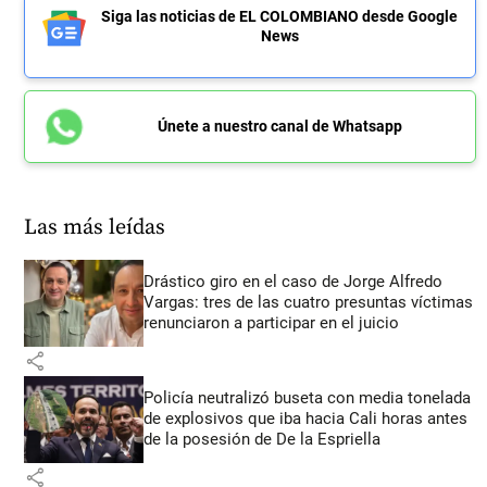
Siga las noticias de EL COLOMBIANO desde Google
News
Únete a nuestro canal de Whatsapp
Las más leídas
Drástico giro en el caso de Jorge Alfredo
Vargas: tres de las cuatro presuntas víctimas
renunciaron a participar en el juicio
share
Policía neutralizó buseta con media tonelada
de explosivos que iba hacia Cali horas antes
de la posesión de De la Espriella
share