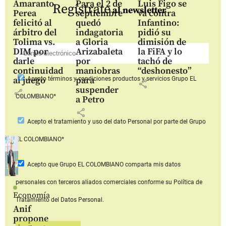
Amaranto
Para el 2 de
Luis Figo se
Regístrate
al newsletter
Perea
septiembre
va contra
felicitó al
quedó
Infantino:
árbitro del
indagatoria
pidió su
Tolima vs.
a Gloria
dimisión de
DIM por
Arizabaleta
la FiFA y lo
darle
por
tachó de
continuidad
maniobras
“deshonesto”
al juego
para
Acepto
términos y condiciones productos y servicios
Grupo EL
share
suspender
share
COLOMBIANO*
a Petro
share
Acepto
el tratamiento y uso del dato Personal
por parte del Grupo
EL COLOMBIANO*
Acepto que Grupo EL COLOMBIANO
comparta mis datos
personales con terceros aliados comerciales
conforme su Política de
Economía
Tratamiento del Datos Personal.
Anif
propone