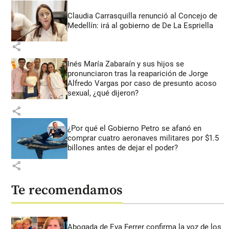
Claudia Carrasquilla renunció al Concejo de
Medellín: irá al gobierno de De La Espriella
share
Inés María Zabaraín y sus hijos se
pronunciaron tras la reaparición de Jorge
Alfredo Vargas por caso de presunto acoso
sexual, ¿qué dijeron?
share
¿Por qué el Gobierno Petro se afanó en
comprar cuatro aeronaves militares por $1.5
billones antes de dejar el poder?
share
Te recomendamos
Abogada de Eva Ferrer confirma la voz de los