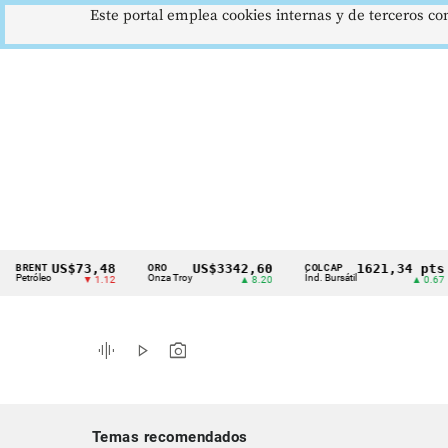
Este portal emplea cookies internas y de terceros con
US$73,48
US$3342,60
1621,34 pts
NT
ORO
COLCAP
U
Cintillo
óleo
Onza Troy
Índ. Bursátil
D
▼ 1.12
▲ 8.20
▲ 0.67
de
indicadores
graphic_eq
play_arrow
photo_camera
económicos
Colombia
Temas recomendados