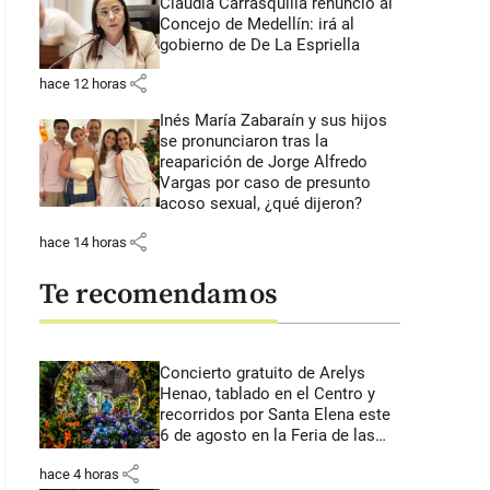
Claudia Carrasquilla renunció al
Concejo de Medellín: irá al
gobierno de De La Espriella
share
hace 12 horas
Inés María Zabaraín y sus hijos
se pronunciaron tras la
reaparición de Jorge Alfredo
Vargas por caso de presunto
acoso sexual, ¿qué dijeron?
share
hace 14 horas
Te recomendamos
Concierto gratuito de Arelys
Henao, tablado en el Centro y
recorridos por Santa Elena este
6 de agosto en la Feria de las
Flores
share
hace 4 horas