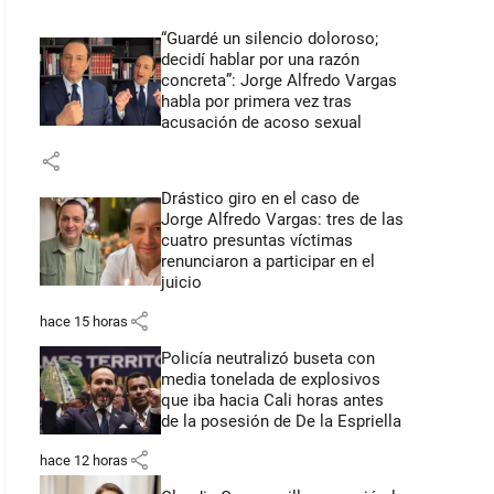
“Guardé un silencio doloroso;
decidí hablar por una razón
concreta”: Jorge Alfredo Vargas
habla por primera vez tras
acusación de acoso sexual
share
Drástico giro en el caso de
Jorge Alfredo Vargas: tres de las
cuatro presuntas víctimas
renunciaron a participar en el
juicio
share
hace 15 horas
Policía neutralizó buseta con
media tonelada de explosivos
que iba hacia Cali horas antes
de la posesión de De la Espriella
share
hace 12 horas