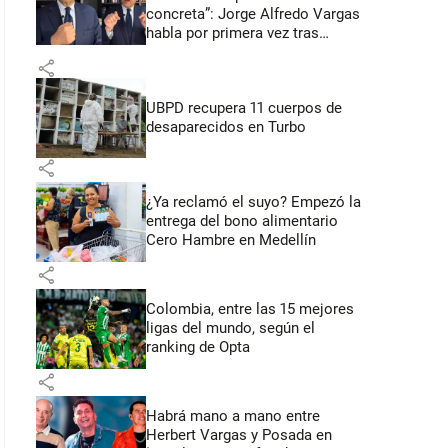
concreta”: Jorge Alfredo Vargas
habla por primera vez tras
acusación de acoso sexual
share
UBPD recupera 11 cuerpos de
desaparecidos en Turbo
share
¿Ya reclamó el suyo? Empezó la
entrega del bono alimentario
Cero Hambre en Medellín
share
Colombia, entre las 15 mejores
ligas del mundo, según el
ranking de Opta
share
Habrá mano a mano entre
Herbert Vargas y Posada en