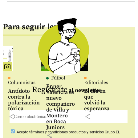
Para seguir leyendo
Fútbol
Columnistas
Editoriales
Enner
Regístrate
al newsletter
Antídoto
El día en
Valencia es
contra la
que
nuevo
polarización
volvió la
compañero
tóxica
esperanza
de Villa y
Montero
share
share
en Boca
Juniors
Acepto
términos y condiciones productos y servicios
Grupo EL
share