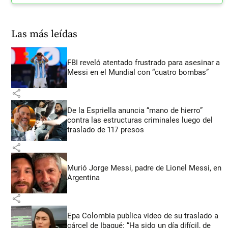
Las más leídas
FBI reveló atentado frustrado para asesinar a
Messi en el Mundial con “cuatro bombas”
share
De la Espriella anuncia “mano de hierro”
contra las estructuras criminales luego del
traslado de 117 presos
share
Murió Jorge Messi, padre de Lionel Messi, en
Argentina
share
Epa Colombia publica video de su traslado a
cárcel de Ibagué: “Ha sido un día difícil, de