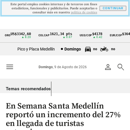
Este portal emplea cookies internas y de terceros con fines
estadísticos, funcionales y publicitarios. Puede aceptarlas o
CONTINUAR
consultar más en nuestra
politica de cookies
US$3342,60
1621,34 pts
$4178
$3648
ORO
COLCAP
USD/COP
EUR/COP
Cintillo
▲ 8.20
▲ 0.67
▲ 0.42
—
de
Pico y Placa Medellín
Domingo
no
no
indicadores
económicos
menu
person
search
Domingo
, 9 de Agosto de 2026
Colombia
Temas recomendados
En Semana Santa Medellín
reportó un incremento del 27%
en llegada de turistas