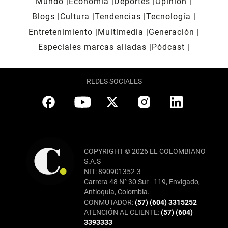
Mundo
Economía
Deportes
Opinión
Blogs
Cultura
Tendencias
Tecnología
Entretenimiento
Multimedia
Generación
Especiales marcas aliadas
Pódcast
REDES SOCIALES
COPYRIGHT © 2026 EL COLOMBIANO
S.A.S
NIT: 890901352-3
Carrera 48 N° 30 Sur - 119, Envigado,
Antioquia, Colombia.
CONMUTADOR:
(57) (604) 3315252
ATENCIÓN AL CLIENTE:
(57) (604)
3393333