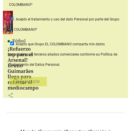
COLOMBIANO*
Acepto
el tratamiento y uso del dato Personal
por parte del Grupo
EL COLOMBIANO*
Fútbol
Acepto que Grupo EL COLOMBIANO
comparta mis datos
¡Refuerzo
top para el
personales con terceros aliados comerciales
conforme su Política de
Arsenal!
Bruno
Tratamiento del Datos Personal.
Guimarães
llega para
reforzar el
mediocampo
share