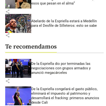
esos que pesan en el alma”
share
Abelardo de la Espriella estará a Medellín
para el Desfile de Silleteros: esto se sabe
share
Te recomendamos
De la Espriella dio por terminadas las
negociaciones con grupos armados y
anunció megacárceles
share
De la Espriella congelará el gasto público,
eliminará el impuesto al patrimonio y
desarrollará el fracking: primeros anuncios
desde Cali