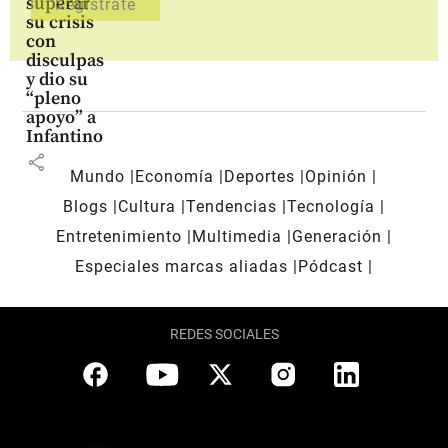
superar
su crisis
con
disculpas
y dio su
“pleno
apoyo” a
Infantino
share
Mundo
Economía
Deportes
Opinión
Blogs
Cultura
Tendencias
Tecnología
Entretenimiento
Multimedia
Generación
Especiales marcas aliadas
Pódcast
REDES SOCIALES