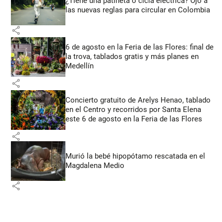
¿Tiene una patineta o cicla eléctrica? Ojo a
las nuevas reglas para circular en Colombia
share
6 de agosto en la Feria de las Flores: final de
la trova, tablados gratis y más planes en
Medellín
share
Concierto gratuito de Arelys Henao, tablado
en el Centro y recorridos por Santa Elena
este 6 de agosto en la Feria de las Flores
share
Murió la bebé hipopótamo rescatada en el
Magdalena Medio
share