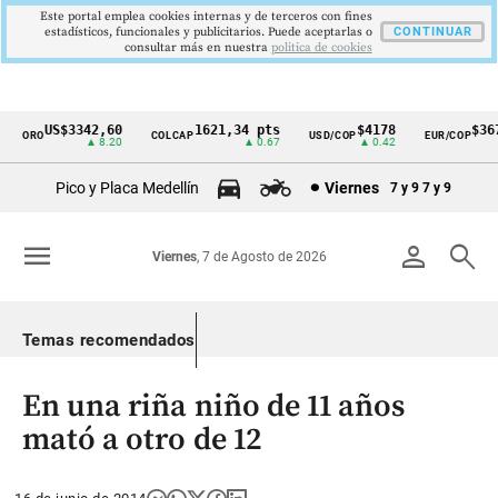
Este portal emplea cookies internas y de terceros con fines
estadísticos, funcionales y publicitarios. Puede aceptarlas o
CONTINUAR
consultar más en nuestra
politica de cookies
US$3342,60
1621,34 pts
$4178
$367
ORO
COLCAP
USD/COP
EUR/COP
Cintillo
▲ 8.20
▲ 0.67
▲ 0.42
de
Pico y Placa Medellín
Viernes
7 y 9
7 y 9
indicadores
económicos
menu
person
search
Viernes
, 7 de Agosto de 2026
Colombia
Temas recomendados
En una riña niño de 11 años
mató a otro de 12