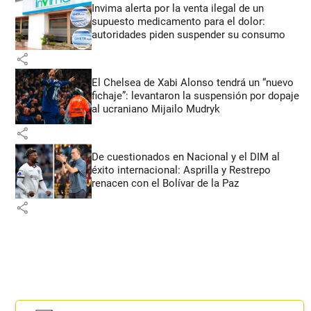
Invima alerta por la venta ilegal de un
supuesto medicamento para el dolor:
autoridades piden suspender su consumo
share
El Chelsea de Xabi Alonso tendrá un “nuevo
fichaje”: levantaron la suspensión por dopaje
al ucraniano Mijailo Mudryk
share
De cuestionados en Nacional y el DIM al
éxito internacional: Asprilla y Restrepo
renacen con el Bolívar de la Paz
share