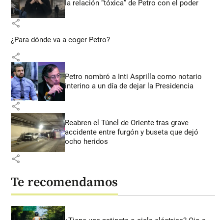
la relación “tóxica” de Petro con el poder
share
¿Para dónde va a coger Petro?
share
Petro nombró a Inti Asprilla como notario
interino a un día de dejar la Presidencia
share
Reabren el Túnel de Oriente tras grave
accidente entre furgón y buseta que dejó
ocho heridos
share
Te recomendamos