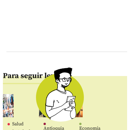
Para seguir leyendo
Salud
Antioquia
Economía