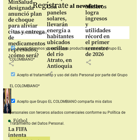
MinSalud
Regístrate
al newsletter
Con
Mineros
designada
paneles
logra
anunció plan
solares,
ingresos
de choque
llevarán
y
para aliviar
energía a
utilidades
citas y entrega
habitantes
récord en
de
ubicados
el primer
medicamentos
a orillas
semestre
represados;
Acepto
términos y condiciones productos y servicios
Grupo EL
del río
de 2026
¿cómo será?
Atrato, en
COLOMBIANO*
share
share
Antioquia
share
Acepto
el tratamiento y uso del dato Personal
por parte del Grupo
EL COLOMBIANO*
Acepto que Grupo EL COLOMBIANO
comparta mis datos
personales con terceros aliados comerciales
conforme su Política de
Fútbol
Tratamiento del Datos Personal.
La FIFA
intenta