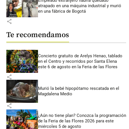
Empleado extranjero habría quedado
atrapado en una máquina industrial y murió
en una fábrica de Bogotá
share
Te recomendamos
Concierto gratuito de Arelys Henao, tablado
en el Centro y recorridos por Santa Elena
este 6 de agosto en la Feria de las Flores
share
Murió la bebé hipopótamo rescatada en el
Magdalena Medio
share
¿Aún no tiene plan? Conozca la programación
de la Feria de las Flores 2026 para este
miércoles 5 de agosto