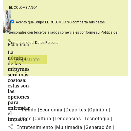
EL COLOMBIANO*
Acepto que Grupo EL COLOMBIANO
comparta mis datos
personales con terceros aliados comerciales
conforme su Política de
Tratamiento del Datos Personal.
Economía
La
nómina
de las
mipymes
será más
costosa:
estas son
las
opciones
para
enfrentar
Mundo
Economía
Deportes
Opinión
el
Blogs
Cultura
Tendencias
Tecnología
impacto
share
Entretenimiento
Multimedia
Generación