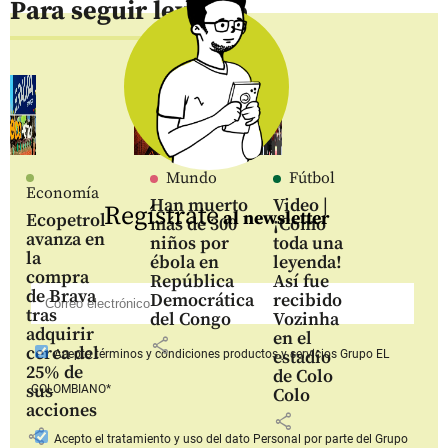
Para seguir leyendo
Mundo
Fútbol
Economía
Han muerto
Video |
Regístrate
al newsletter
Ecopetrol
más de 300
¡Como
avanza en
niños por
toda una
la
ébola en
leyenda!
compra
República
Así fue
de Brava
Democrática
recibido
tras
del Congo
Vozinha
adquirir
en el
share
cerca del
estadio
Acepto
términos y condiciones productos y servicios
Grupo EL
25% de
de Colo
sus
COLOMBIANO*
Colo
acciones
share
share
Acepto
el tratamiento y uso del dato Personal
por parte del Grupo