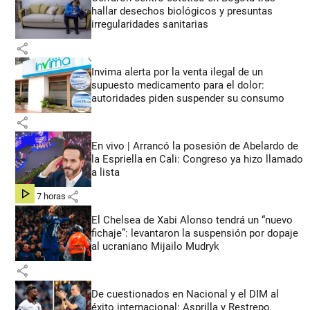
hallar desechos biológicos y presuntas
irregularidades sanitarias
share
Invima alerta por la venta ilegal de un
supuesto medicamento para el dolor:
autoridades piden suspender su consumo
share
En vivo | Arrancó la posesión de Abelardo de
la Espriella en Cali: Congreso ya hizo llamado
a lista
share
hace 7 horas
El Chelsea de Xabi Alonso tendrá un “nuevo
fichaje”: levantaron la suspensión por dopaje
al ucraniano Mijailo Mudryk
share
De cuestionados en Nacional y el DIM al
éxito internacional: Asprilla y Restrepo