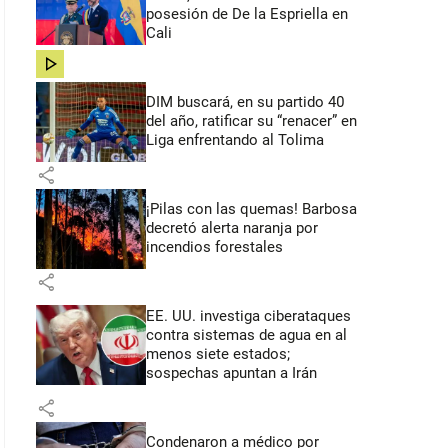
posesión de De la Espriella en
Cali
share
DIM buscará, en su partido 40
del año, ratificar su “renacer” en
Liga enfrentando al Tolima
share
¡Pilas con las quemas! Barbosa
decretó alerta naranja por
incendios forestales
share
EE. UU. investiga ciberataques
contra sistemas de agua en al
menos siete estados;
sospechas apuntan a Irán
share
Condenaron a médico por