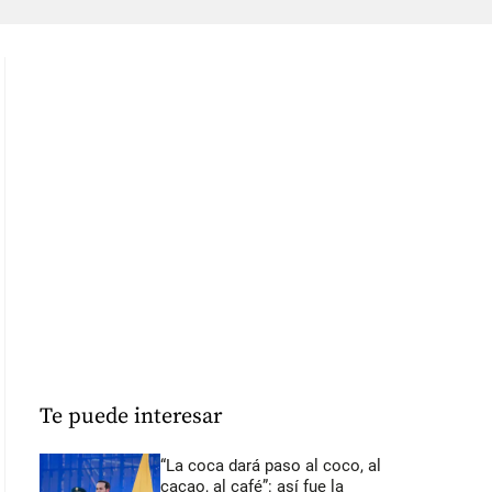
Te puede interesar
“La coca dará paso al coco, al
cacao, al café”: así fue la