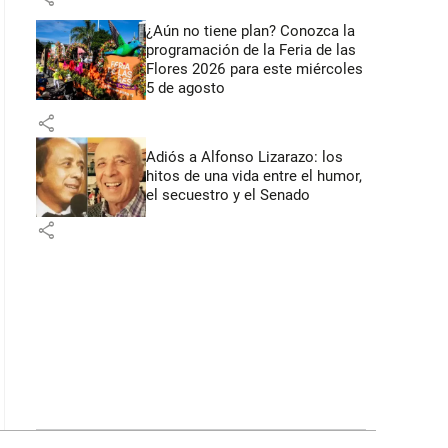
¿Aún no tiene plan? Conozca la
programación de la Feria de las
Flores 2026 para este miércoles
5 de agosto
share
Adiós a Alfonso Lizarazo: los
hitos de una vida entre el humor,
el secuestro y el Senado
share