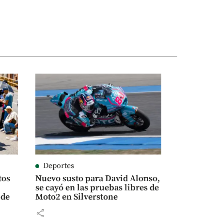
Deportes
tos
Nuevo susto para David Alonso,
se cayó en las pruebas libres de
 de
Moto2 en Silverstone
share