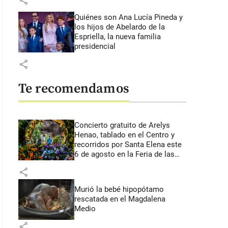
share
Quiénes son Ana Lucía Pineda y
los hijos de Abelardo de la
Espriella, la nueva familia
presidencial
share
Te recomendamos
Concierto gratuito de Arelys
Henao, tablado en el Centro y
recorridos por Santa Elena este
6 de agosto en la Feria de las
Flores
share
Murió la bebé hipopótamo
rescatada en el Magdalena
Medio
share