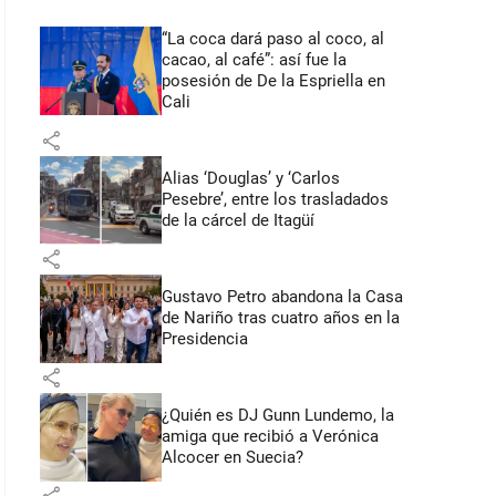
“La coca dará paso al coco, al
cacao, al café”: así fue la
posesión de De la Espriella en
Cali
share
Alias ‘Douglas’ y ‘Carlos
Pesebre’, entre los trasladados
de la cárcel de Itagüí
share
Gustavo Petro abandona la Casa
de Nariño tras cuatro años en la
Presidencia
share
¿Quién es DJ Gunn Lundemo, la
amiga que recibió a Verónica
Alcocer en Suecia?