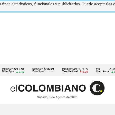
 fines estadísticos, funcionales y publicitarios. Puede aceptarlas
$4178
$3639
9,9 %
2,8 %
OP
EUR/COP
DESEMPLEO
PIB
Spot
Euro Spot
Tasa Nacional
Crec. Anual
▲ 0.42
—
▼ 0.30
▲ 0.10
Sábado
, 8 de Agosto de 2026