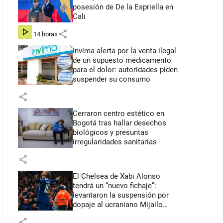
posesión de De la Espriella en
Cali
share
hace 14 horas
Invima alerta por la venta ilegal
de un supuesto medicamento
para el dolor: autoridades piden
suspender su consumo
share
Cerraron centro estético en
Bogotá tras hallar desechos
biológicos y presuntas
irregularidades sanitarias
share
El Chelsea de Xabi Alonso
tendrá un “nuevo fichaje”:
levantaron la suspensión por
dopaje al ucraniano Mijailo
Mudryk
share