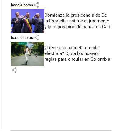
primeros anuncios desde Cali
share
hace 4 horas
Comienza la presidencia de De
la Espriella: así fue el juramento
y la imposición de banda en Cali
share
hace 9 horas
¿Tiene una patineta o cicla
eléctrica? Ojo a las nuevas
reglas para circular en Colombia
share