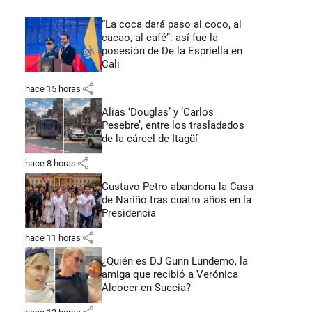
“La coca dará paso al coco, al
cacao, al café”: así fue la
posesión de De la Espriella en
Cali
share
hace 15 horas
Alias ‘Douglas’ y ‘Carlos
Pesebre’, entre los trasladados
de la cárcel de Itagüí
share
hace 8 horas
Gustavo Petro abandona la Casa
de Nariño tras cuatro años en la
Presidencia
share
hace 11 horas
¿Quién es DJ Gunn Lundemo, la
amiga que recibió a Verónica
Alcocer en Suecia?