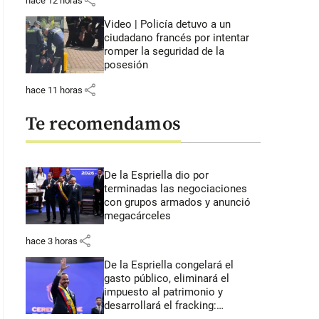
share
hace 12 horas
Video | Policía detuvo a un
ciudadano francés por intentar
romper la seguridad de la
posesión
share
hace 11 horas
Te recomendamos
De la Espriella dio por
terminadas las negociaciones
con grupos armados y anunció
megacárceles
share
hace 3 horas
De la Espriella congelará el
gasto público, eliminará el
impuesto al patrimonio y
desarrollará el fracking: