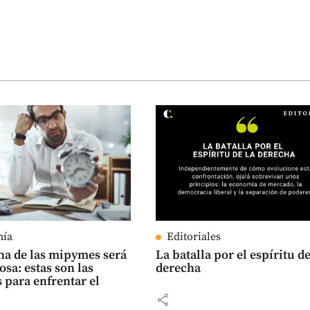
mía
Editoriales
a de las mipymes será
La batalla por el espíritu de
osa: estas son las
derecha
 para enfrentar el
share