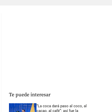
Te puede interesar
“La coca dará paso al coco, al
cacao, al café”: así fue la