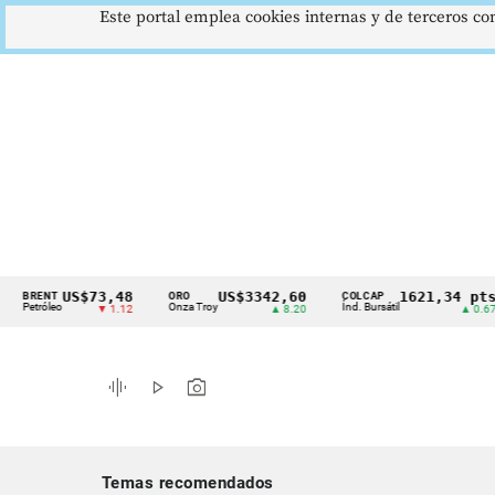
Este portal emplea cookies internas y de terceros con
US$73,48
US$3342,60
1621,34 pts
ENT
ORO
COLCAP
Cintillo
róleo
Onza Troy
Índ. Bursátil
▼ 1.12
▲ 8.20
▲ 0.67
de
indicadores
graphic_eq
play_arrow
photo_camera
económicos
Colombia
Temas recomendados