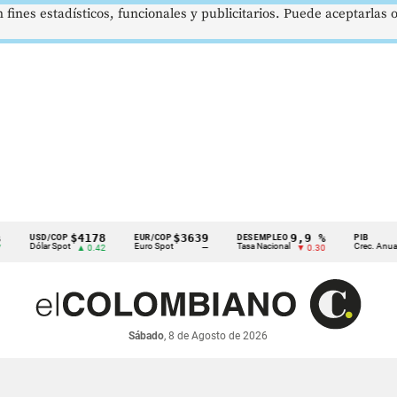
 fines estadísticos, funcionales y publicitarios. Puede aceptarlas
$4178
$3639
9,9 %
2,8 
USD/COP
EUR/COP
DESEMPLEO
PIB
Dólar Spot
Euro Spot
Tasa Nacional
Crec. Anual
▲ 0.42
—
▼ 0.30
▲ 0.1
Sábado
, 8 de Agosto de 2026