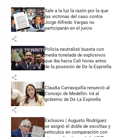
Sale a la luz la razón por la que
las víctimas del caso contra
Jorge Alfredo Vargas no
participarán en el juicio
share
Policía neutralizó buseta con
media tonelada de explosivos
que iba hacia Cali horas antes
de la posesión de De la Espriella
share
Claudia Carrasquilla renunció al
Concejo de Medellín: irá al
gobierno de De La Espriella
share
Exclusivo | Augusto Rodríguez
se asignó el doble de escoltas y
vehículos en comparación con