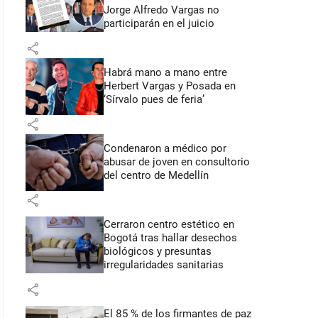
Jorge Alfredo Vargas no
participarán en el juicio
share
Habrá mano a mano entre
Herbert Vargas y Posada en
‘Sírvalo pues de feria’
share
Condenaron a médico por
abusar de joven en consultorio
del centro de Medellín
share
Cerraron centro estético en
Bogotá tras hallar desechos
biológicos y presuntas
irregularidades sanitarias
share
El 85 % de los firmantes de paz