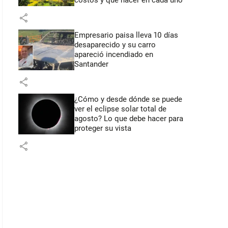
costos y qué hacer en cada uno
share
Empresario paisa lleva 10 días
desaparecido y su carro
apareció incendiado en
Santander
share
¿Cómo y desde dónde se puede
ver el eclipse solar total de
agosto? Lo que debe hacer para
proteger su vista
share