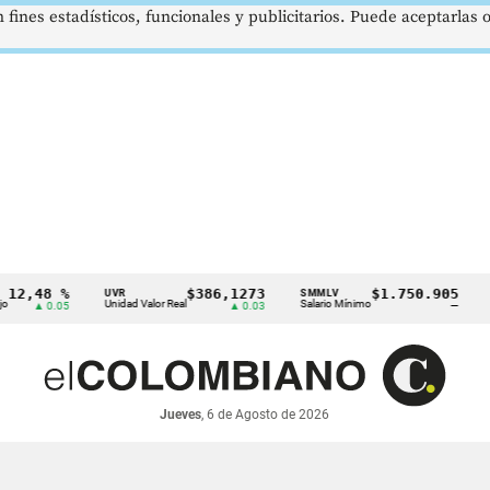
 fines estadísticos, funcionales y publicitarios. Puede aceptarlas
48 %
$386,1273
$1.750.905
UVR
SMMLV
BRENT
Unidad Valor Real
Salario Mínimo
Petróle
 0.05
▲ 0.03
—
Jueves
, 6 de Agosto de 2026