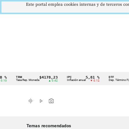
Este portal emplea cookies internas y de terceros con
$4178,23
5,81 %
12,
TRM
IPC
DTF
Cintillo
Tasa Rep. Moneda
Inflación anual
Dep. Término Fijo
▲ 0.42
▼ 0.12
▲
de
indicadores
graphic_eq
play_arrow
photo_camera
económicos
Colombia
Temas recomendados