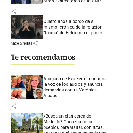
otros exdirectores de la UNP
share
Cuatro años a bordo de sí
mismo: crónica de la relación
“tóxica” de Petro con el poder
share
hace 5 horas
Te recomendamos
Abogada de Eva Ferrer confirma
la voz de los audios y anuncia
demandas contra Verónica
Alcocer
share
¿Busca un plan cerca de
Medellín? Conozca ocho
pueblos para visitar, con rutas,