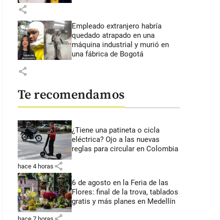
share
Empleado extranjero habría
quedado atrapado en una
máquina industrial y murió en
una fábrica de Bogotá
share
Te recomendamos
¿Tiene una patineta o cicla
eléctrica? Ojo a las nuevas
reglas para circular en Colombia
share
hace 4 horas
6 de agosto en la Feria de las
Flores: final de la trova, tablados
gratis y más planes en Medellín
share
hace 7 horas