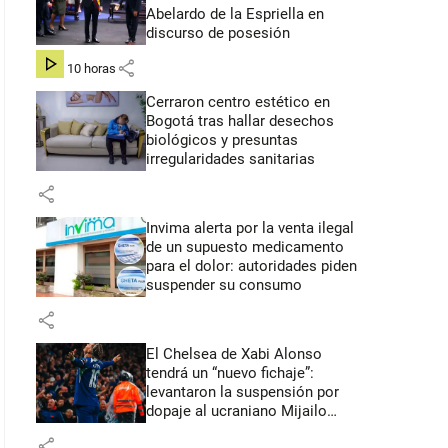
Abelardo de la Espriella en
discurso de posesión
share
hace 10 horas
Cerraron centro estético en
Bogotá tras hallar desechos
biológicos y presuntas
irregularidades sanitarias
share
Invima alerta por la venta ilegal
de un supuesto medicamento
para el dolor: autoridades piden
suspender su consumo
share
El Chelsea de Xabi Alonso
tendrá un “nuevo fichaje”:
levantaron la suspensión por
dopaje al ucraniano Mijailo
Mudryk
share