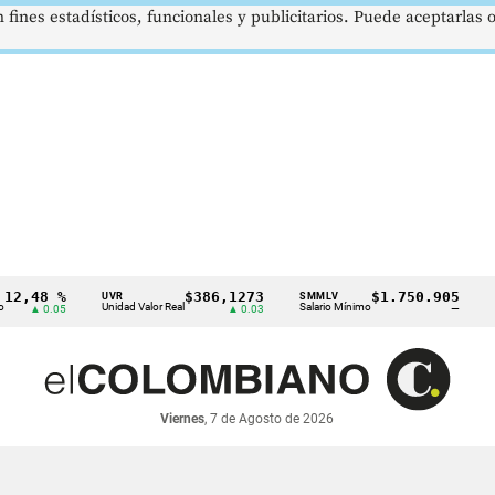
 fines estadísticos, funcionales y publicitarios. Puede aceptarlas
8 %
$386,1273
$1.750.905
UVR
SMMLV
BRENT
Unidad Valor Real
Salario Mínimo
Petróleo
0.05
▲ 0.03
—
Viernes
, 7 de Agosto de 2026