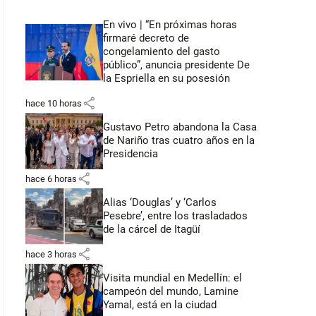
En vivo | “En próximas horas
firmaré decreto de
congelamiento del gasto
público”, anuncia presidente De
la Espriella en su posesión
share
hace 10 horas
Gustavo Petro abandona la Casa
de Nariño tras cuatro años en la
Presidencia
share
hace 6 horas
Alias ‘Douglas’ y ‘Carlos
Pesebre’, entre los trasladados
de la cárcel de Itagüí
share
hace 3 horas
Visita mundial en Medellín: el
campeón del mundo, Lamine
Yamal, está en la ciudad