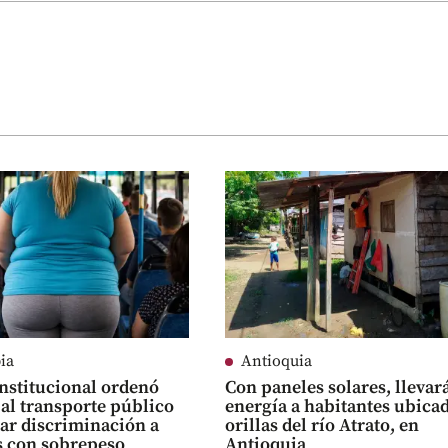
ia
Antioquia
nstitucional ordenó
Con paneles solares, llevar
al transporte público
energía a habitantes ubica
tar discriminación a
orillas del río Atrato, en
s con sobrepeso
Antioquia