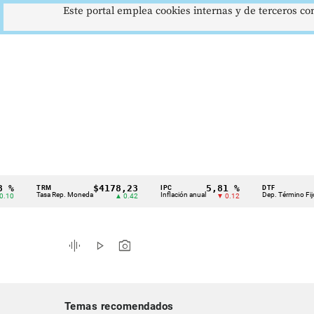
Este portal emplea cookies internas y de terceros con
$4178,23
5,81 %
12,4
TRM
IPC
DTF
Cintillo
Tasa Rep. Moneda
Inflación anual
Dep. Término Fijo
▲ 0.42
▼ 0.12
▲ 
de
indicadores
graphic_eq
play_arrow
photo_camera
económicos
Colombia
Temas recomendados