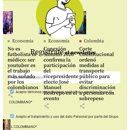
Economía
Economía
Colombia
No es
Conexión
Corte
Regístrate
al newsletter
futbolista ni
Summit 2026
Constitucional
médico: ser
confirma la
ordenó
youtuber es
participación
medidas al
el trabajo
del
transporte
más soñado
vicepresidente
público para
por los
electo José
evitar
colombianos
Manuel
discriminación
Restrepo en el
a personas con
Acepto
términos y condiciones productos y servicios
Grupo EL
share
evento
sobrepeso
COLOMBIANO*
share
share
Acepto
el tratamiento y uso del dato Personal
por parte del Grupo
EL COLOMBIANO*