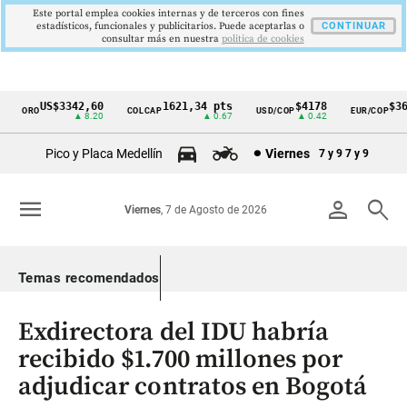
Este portal emplea cookies internas y de terceros con fines
estadísticos, funcionales y publicitarios. Puede aceptarlas o
CONTINUAR
consultar más en nuestra
politica de cookies
US$3342,60
1621,34 pts
$4178
$367
ORO
COLCAP
USD/COP
EUR/COP
Cintillo
▲ 8.20
▲ 0.67
▲ 0.42
de
Pico y Placa Medellín
Viernes
7 y 9
7 y 9
indicadores
económicos
menu
person
search
Viernes
, 7 de Agosto de 2026
Colombia
Temas recomendados
Exdirectora del IDU habría
recibido $1.700 millones por
adjudicar contratos en Bogotá