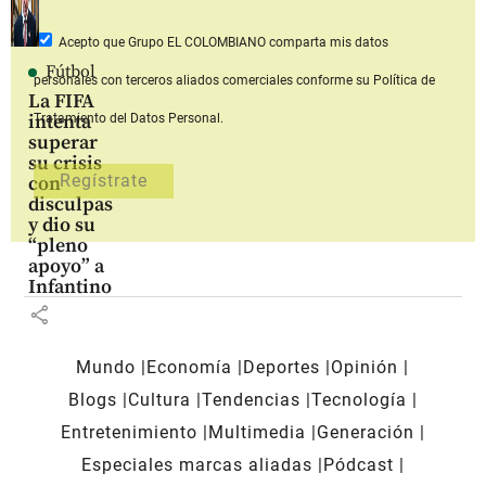
Acepto que Grupo EL COLOMBIANO
comparta mis datos
Fútbol
personales con terceros aliados comerciales
conforme su Política de
La FIFA
intenta
Tratamiento del Datos Personal.
superar
su crisis
con
disculpas
y dio su
“pleno
apoyo” a
Infantino
share
Mundo
Economía
Deportes
Opinión
Blogs
Cultura
Tendencias
Tecnología
Entretenimiento
Multimedia
Generación
Especiales marcas aliadas
Pódcast