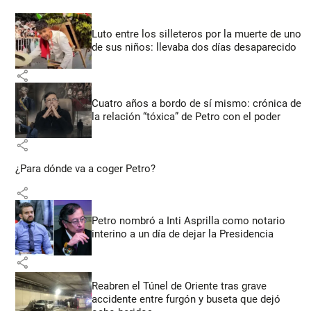
Luto entre los silleteros por la muerte de uno
de sus niños: llevaba dos días desaparecido
share
Cuatro años a bordo de sí mismo: crónica de
la relación “tóxica” de Petro con el poder
share
¿Para dónde va a coger Petro?
share
Petro nombró a Inti Asprilla como notario
interino a un día de dejar la Presidencia
share
Reabren el Túnel de Oriente tras grave
accidente entre furgón y buseta que dejó