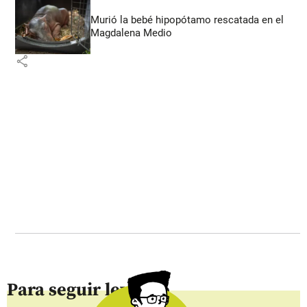
Murió la bebé hipopótamo rescatada en el
Magdalena Medio
share
Para seguir leyendo