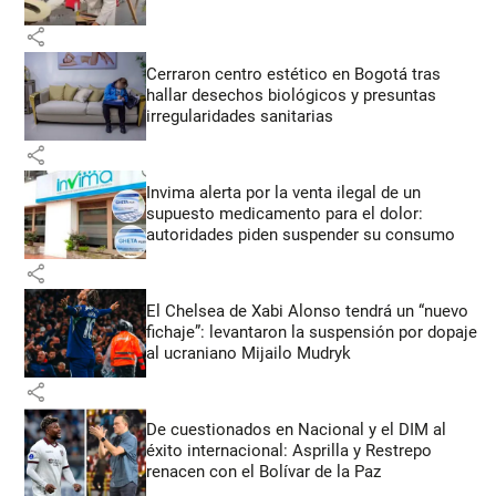
share
Cerraron centro estético en Bogotá tras
hallar desechos biológicos y presuntas
irregularidades sanitarias
share
Invima alerta por la venta ilegal de un
supuesto medicamento para el dolor:
autoridades piden suspender su consumo
share
El Chelsea de Xabi Alonso tendrá un “nuevo
fichaje”: levantaron la suspensión por dopaje
al ucraniano Mijailo Mudryk
share
De cuestionados en Nacional y el DIM al
éxito internacional: Asprilla y Restrepo
renacen con el Bolívar de la Paz