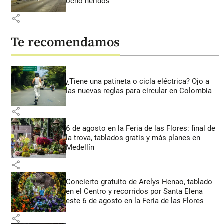
ocho heridos
share
Te recomendamos
¿Tiene una patineta o cicla eléctrica? Ojo a
las nuevas reglas para circular en Colombia
share
6 de agosto en la Feria de las Flores: final de
la trova, tablados gratis y más planes en
Medellín
share
Concierto gratuito de Arelys Henao, tablado
en el Centro y recorridos por Santa Elena
este 6 de agosto en la Feria de las Flores
share