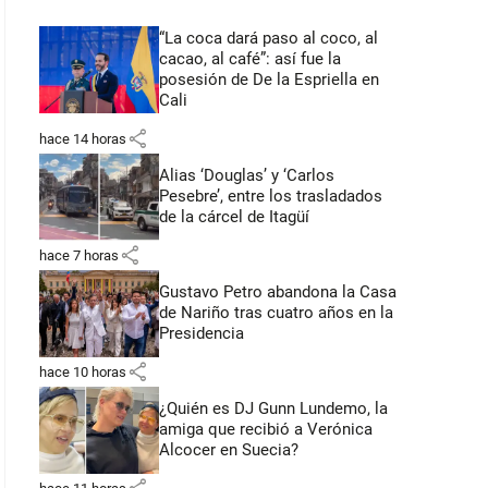
“La coca dará paso al coco, al
cacao, al café”: así fue la
posesión de De la Espriella en
Cali
share
hace 14 horas
Alias ‘Douglas’ y ‘Carlos
Pesebre’, entre los trasladados
de la cárcel de Itagüí
share
hace 7 horas
Gustavo Petro abandona la Casa
de Nariño tras cuatro años en la
Presidencia
share
hace 10 horas
¿Quién es DJ Gunn Lundemo, la
amiga que recibió a Verónica
Alcocer en Suecia?