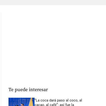
Te puede interesar
“La coca dará paso al coco, al
cacao, al café”: así fue la