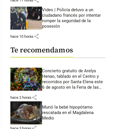
share
hace 11 horas
Video | Policía detuvo a un
ciudadano francés por intentar
romper la seguridad de la
posesión
share
hace 10 horas
Te recomendamos
Concierto gratuito de Arelys
Henao, tablado en el Centro y
recorridos por Santa Elena este
6 de agosto en la Feria de las
Flores
share
hace 2 horas
Murió la bebé hipopótamo
rescatada en el Magdalena
Medio
share
hace 3 horas