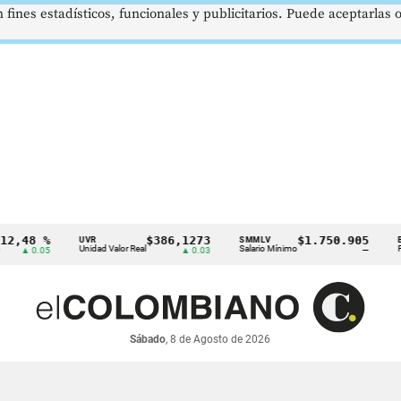
 fines estadísticos, funcionales y publicitarios. Puede aceptarlas
48 %
$386,1273
$1.750.905
UVR
SMMLV
BRENT
Unidad Valor Real
Salario Mínimo
Petróle
 0.05
▲ 0.03
—
Sábado
, 8 de Agosto de 2026