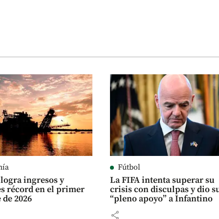
mía
Fútbol
logra ingresos y
La FIFA intenta superar su
es récord en el primer
crisis con disculpas y dio s
 de 2026
“pleno apoyo” a Infantino
share