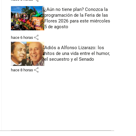
¿Aún no tiene plan? Conozca la
programación de la Feria de las
Flores 2026 para este miércoles
5 de agosto
share
hace 6 horas
Adiós a Alfonso Lizarazo: los
hitos de una vida entre el humor,
el secuestro y el Senado
share
hace 8 horas