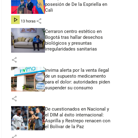
posesión de De la Espriella en
Cali
share
hace 13 horas
Cerraron centro estético en
Bogotá tras hallar desechos
biológicos y presuntas
irregularidades sanitarias
share
Invima alerta por la venta ilegal
de un supuesto medicamento
para el dolor: autoridades piden
suspender su consumo
share
De cuestionados en Nacional y
el DIM al éxito internacional:
Asprilla y Restrepo renacen con
el Bolívar de la Paz
share