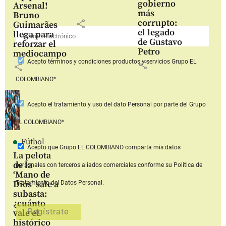
gobierno
Arsenal!
más
Bruno
corrupto:
share
Guimarães
el legado
llega para
de Gustavo
reforzar el
Petro
mediocampo
Acepto
términos y condiciones productos y servicios
Grupo EL
share
share
COLOMBIANO*
Acepto
el tratamiento y uso del dato Personal
por parte del Grupo
EL COLOMBIANO*
Fútbol
Acepto que Grupo EL COLOMBIANO
comparta mis datos
La pelota
de la
personales con terceros aliados comerciales
conforme su Política de
‘Mano de
Dios’ sale a
Tratamiento del Datos Personal.
subasta:
¿cuánto
vale el
histórico