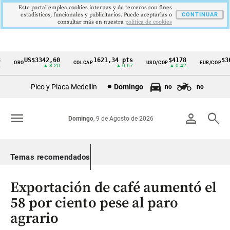
Este portal emplea cookies internas y de terceros con fines
estadísticos, funcionales y publicitarios. Puede aceptarlas o
CONTINUAR
consultar más en nuestra
politica de cookies
US$3342,60
1621,34 pts
$4178
$364
ORO
COLCAP
USD/COP
EUR/COP
Cintillo
▲ 8.20
▲ 0.67
▲ 0.42
de
Pico y Placa Medellín
Domingo
no
no
indicadores
económicos
menu
person
search
Domingo
, 9 de Agosto de 2026
Colombia
Temas recomendados
Exportación de café aumentó el
58 por ciento pese al paro
agrario