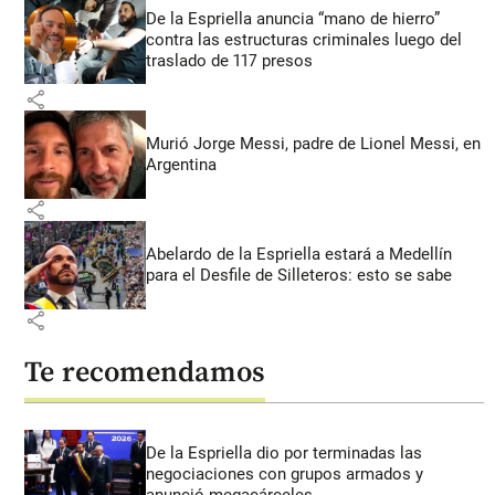
De la Espriella anuncia “mano de hierro”
contra las estructuras criminales luego del
traslado de 117 presos
share
Murió Jorge Messi, padre de Lionel Messi, en
Argentina
share
Abelardo de la Espriella estará a Medellín
para el Desfile de Silleteros: esto se sabe
share
Te recomendamos
De la Espriella dio por terminadas las
negociaciones con grupos armados y
anunció megacárceles