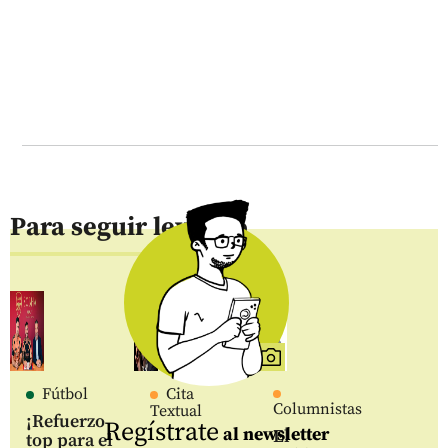
Para seguir leyendo
Fútbol
Cita
Columnistas
Textual
¡Refuerzo
Regístrate
al newsletter
El
top para el