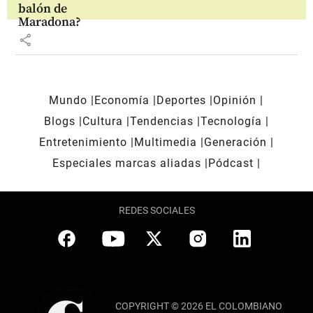
balón de
Maradona?
share
Mundo
Economía
Deportes
Opinión
Blogs
Cultura
Tendencias
Tecnología
Entretenimiento
Multimedia
Generación
Especiales marcas aliadas
Pódcast
REDES SOCIALES
COPYRIGHT © 2026 EL COLOMBIANO