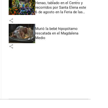
Henao, tablado en el Centro y
recorridos por Santa Elena este
6 de agosto en la Feria de las
Flores
share
Murió la bebé hipopótamo
rescatada en el Magdalena
Medio
share