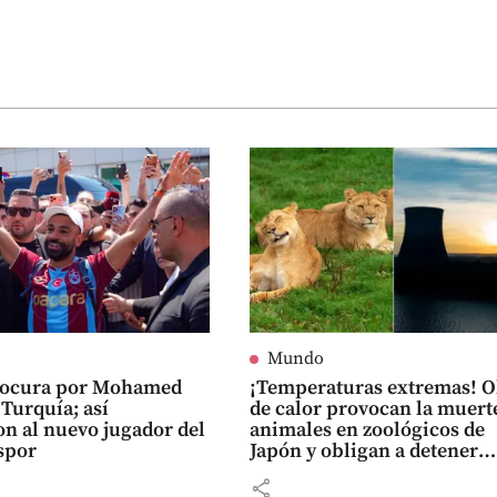
Mundo
 Locura por Mohamed
¡Temperaturas extremas! O
 Turquía; así
de calor provocan la muert
on al nuevo jugador del
animales en zoológicos de
spor
Japón y obligan a detener
reactores nucleares en Eur
share