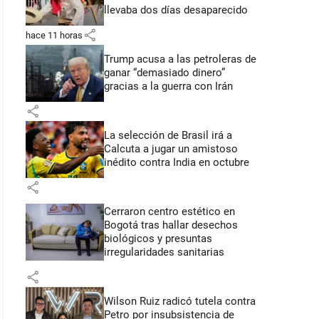
llevaba dos días desaparecido
share
hace 11 horas
Trump acusa a las petroleras de
ganar “demasiado dinero”
gracias a la guerra con Irán
share
La selección de Brasil irá a
Calcuta a jugar un amistoso
inédito contra India en octubre
share
Cerraron centro estético en
Bogotá tras hallar desechos
biológicos y presuntas
irregularidades sanitarias
share
Wilson Ruiz radicó tutela contra
Petro por insubsistencia de