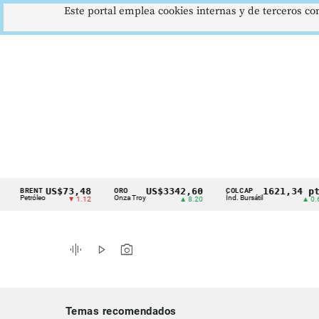
Este portal emplea cookies internas y de terceros con
US$73,48
US$3342,60
1621,34 pts
RENT
ORO
COLCAP
Cintillo
etróleo
Onza Troy
Índ. Bursátil
▼ 1.12
▲ 8.20
▲ 0.67
de
indicadores
graphic_eq
play_arrow
photo_camera
económicos
Colombia
Temas recomendados