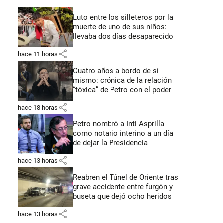
Luto entre los silleteros por la
muerte de uno de sus niños:
llevaba dos días desaparecido
share
hace 11 horas
Cuatro años a bordo de sí
mismo: crónica de la relación
“tóxica” de Petro con el poder
share
hace 18 horas
Petro nombró a Inti Asprilla
como notario interino a un día
de dejar la Presidencia
share
hace 13 horas
Reabren el Túnel de Oriente tras
grave accidente entre furgón y
buseta que dejó ocho heridos
share
hace 13 horas