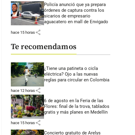
Policía anunció que ya prepara
órdenes de captura contra los
sicarios de empresario
aguacatero en mall de Envigado
share
hace 15 horas
Te recomendamos
¿Tiene una patineta o cicla
eléctrica? Ojo a las nuevas
reglas para circular en Colombia
share
hace 12 horas
6 de agosto en la Feria de las
Flores: final de la trova, tablados
gratis y más planes en Medellín
share
hace 15 horas
Concierto gratuito de Arelys