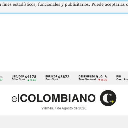
 fines estadísticos, funcionales y publicitarios. Puede aceptarlas
$4178
$3672
9,9 %
2,8
USD/COP
EUR/COP
DESEMPLEO
PIB
Dólar Spot
Euro Spot
Tasa Nacional
Crec. Anual
▲ 0.42
—
▼ 0.30
▲ 0
Viernes
, 7 de Agosto de 2026