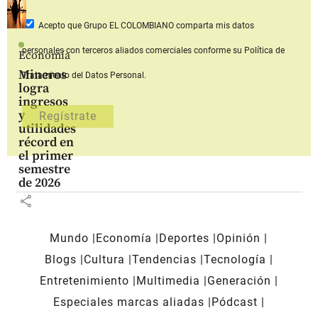
Acepto que Grupo EL COLOMBIANO
comparta mis datos
personales con terceros aliados comerciales
conforme su Política de
Economía
Mineros
Tratamiento del Datos Personal.
logra
ingresos
y
utilidades
récord en
el primer
semestre
de 2026
share
Mundo
Economía
Deportes
Opinión
Blogs
Cultura
Tendencias
Tecnología
Entretenimiento
Multimedia
Generación
Especiales marcas aliadas
Pódcast