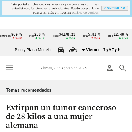
Este portal emplea cookies internas y de terceros con fines
estadísticos, funcionales y publicitarios. Puede aceptarlas o
CONTINUAR
consultar más en nuestra
politica de cookies
9,9 %
2,8 %
$4178,23
5,81 %
12,48 %
PLEO
PIB
TRM
IPC
DTF
Cintillo
▼ 0.30
▲ 0.10
▲ 0.42
▼ 0.12
▲ 0.05
de
Pico y Placa Medellín
Viernes
7 y 9
7 y 9
indicadores
económicos
menu
person
search
Viernes
, 7 de Agosto de 2026
Colombia
Temas recomendados
Extirpan un tumor canceroso
de 28 kilos a una mujer
alemana