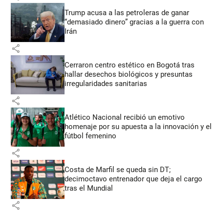
Trump acusa a las petroleras de ganar
“demasiado dinero” gracias a la guerra con
Irán
share
Cerraron centro estético en Bogotá tras
hallar desechos biológicos y presuntas
irregularidades sanitarias
share
Atlético Nacional recibió un emotivo
homenaje por su apuesta a la innovación y el
fútbol femenino
share
Costa de Marfil se queda sin DT;
decimoctavo entrenador que deja el cargo
tras el Mundial
share