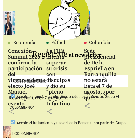
Economía
Fútbol
Colombia
Conexión
La FIFA
Sede
Regístrate
al newsletter
Summit 2026
intenta
presidencial
confirma la
superar
de De la
participación
su crisis
Espriella en
del
con
Barranquilla
vicepresidente
disculpas
no estará
electo José
y dio su
lista el 7 de
Manuel
“pleno
agosto, ¿por
Restrepo en el
apoyo” a
qué?
Acepto
términos y condiciones productos y servicios
Grupo EL
evento
Infantino
share
COLOMBIANO*
share
share
Acepto
el tratamiento y uso del dato Personal
por parte del Grupo
EL COLOMBIANO*