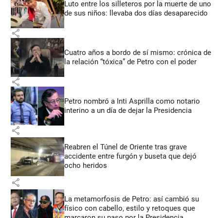
Luto entre los silleteros por la muerte de uno
de sus niños: llevaba dos días desaparecido
share
Cuatro años a bordo de sí mismo: crónica de
la relación “tóxica” de Petro con el poder
share
Petro nombró a Inti Asprilla como notario
interino a un día de dejar la Presidencia
share
Reabren el Túnel de Oriente tras grave
accidente entre furgón y buseta que dejó
ocho heridos
share
La metamorfosis de Petro: así cambió su
físico con cabello, estilo y retoques que
marcaron su paso por la Presidencia