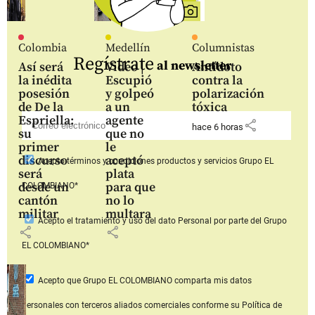
Colombia
Medellín
Columnistas
Regístrate
al newsletter
Así será
Video |
Antídoto
la inédita
Escupió
contra la
posesión
y golpeó
polarización
de De la
a un
tóxica
Espriella:
agente
share
hace 6 horas
su
que no
primer
le
discurso
aceptó
Acepto
términos y condiciones productos y servicios
Grupo EL
será
plata
desde un
para que
COLOMBIANO*
cantón
no lo
militar
multara
Acepto
el tratamiento y uso del dato Personal
por parte del Grupo
share
share
EL COLOMBIANO*
Acepto que Grupo EL COLOMBIANO
comparta mis datos
personales con terceros aliados comerciales
conforme su Política de