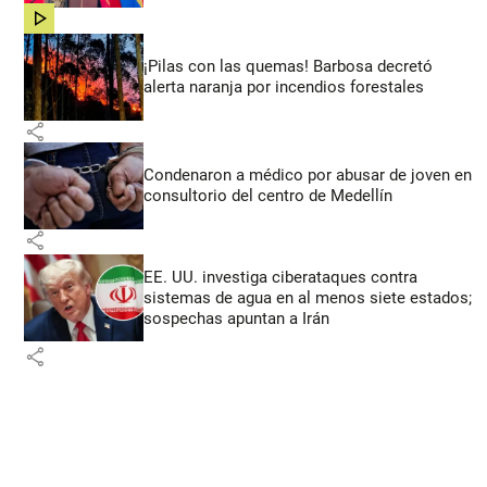
share
¡Pilas con las quemas! Barbosa decretó
alerta naranja por incendios forestales
share
Condenaron a médico por abusar de joven en
consultorio del centro de Medellín
share
EE. UU. investiga ciberataques contra
sistemas de agua en al menos siete estados;
sospechas apuntan a Irán
share