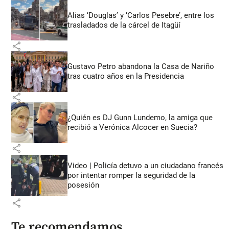
Alias ‘Douglas’ y ‘Carlos Pesebre’, entre los
trasladados de la cárcel de Itagüí
share
Gustavo Petro abandona la Casa de Nariño
tras cuatro años en la Presidencia
share
¿Quién es DJ Gunn Lundemo, la amiga que
recibió a Verónica Alcocer en Suecia?
share
Video | Policía detuvo a un ciudadano francés
por intentar romper la seguridad de la
posesión
share
Te recomendamos