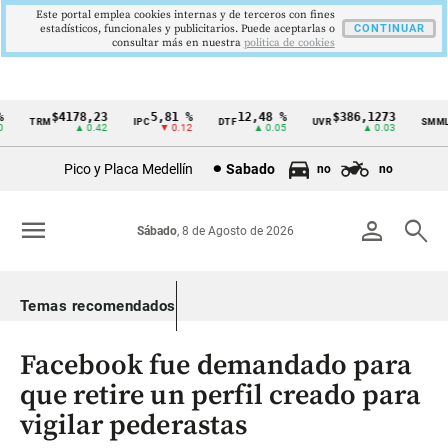
Este portal emplea cookies internas y de terceros con fines
estadísticos, funcionales y publicitarios. Puede aceptarlas o
CONTINUAR
consultar más en nuestra
politica de cookies
$4178,23
5,81 %
12,48 %
$386,1273
TRM
IPC
DTF
UVR
SMMLV
Cintillo
▲ 0.42
▼ 0.12
▲ 0.05
▲ 0.03
de
Pico y Placa Medellín
Sabado
no
no
indicadores
económicos
menu
person
search
Sábado
, 8 de Agosto de 2026
Colombia
Temas recomendados
Facebook fue demandado para
que retire un perfil creado para
vigilar pederastas