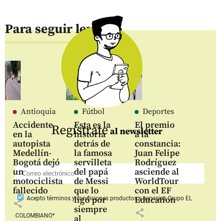
Para seguir leyendo
Antioquia
Fútbol
Deportes
Accidente
Esta es la
El premio
Regístrate
al newsletter
en la
historia
a la
autopista
detrás de
constancia:
Medellín-
la famosa
Juan Felipe
Bogotá dejó
servilleta
Rodríguez
un
del papá
asciende al
motociclista
de Messi
WorldTour
fallecido
que lo
con el EF
ligó por
Education
Acepto
términos y condiciones productos y servicios
Grupo EL
share
siempre
share
COLOMBIANO*
al