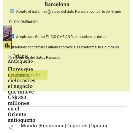
Barcelona
share
Acepto
el tratamiento y uso del dato Personal
por parte del Grupo
EL COLOMBIANO*
Acepto que Grupo EL COLOMBIANO
comparta mis datos
personales con terceros aliados comerciales
conforme su Política de
Oriente
Tratamiento del Datos Personal.
Antioqueño
Flores que
cruzan el
cielo: así es
el negocio
que mueve
US$ 380
millones
en el
Oriente
antioqueño
Mundo
Economía
Deportes
Opinión
share