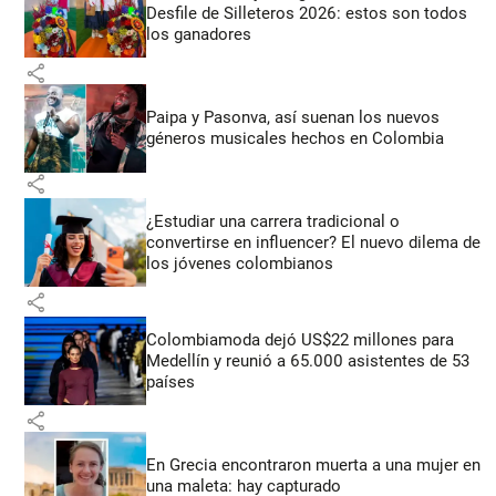
Desfile de Silleteros 2026: estos son todos
los ganadores
share
Paipa y Pasonva, así suenan los nuevos
géneros musicales hechos en Colombia
share
¿Estudiar una carrera tradicional o
convertirse en influencer? El nuevo dilema de
los jóvenes colombianos
share
Colombiamoda dejó US$22 millones para
Medellín y reunió a 65.000 asistentes de 53
países
share
En Grecia encontraron muerta a una mujer en
una maleta: hay capturado