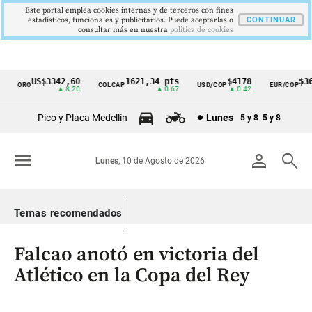
Este portal emplea cookies internas y de terceros con fines
estadísticos, funcionales y publicitarios. Puede aceptarlas o
CONTINUAR
consultar más en nuestra
politica de cookies
US$3342,60
1621,34 pts
$4178
$364
ORO
COLCAP
USD/COP
EUR/COP
Cintillo
▲ 8.20
▲ 0.67
▲ 0.42
de
Pico y Placa Medellín
Lunes
5 y 8
5 y 8
indicadores
económicos
menu
person
search
Lunes
, 10 de Agosto de 2026
Colombia
Temas recomendados
Falcao anotó en victoria del
Atlético en la Copa del Rey