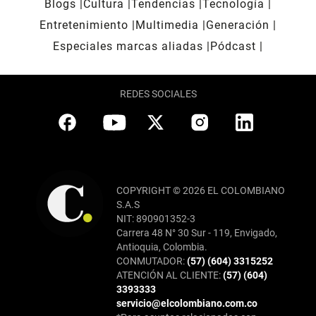
Blogs
Cultura
Tendencias
Tecnología
Entretenimiento
Multimedia
Generación
Especiales marcas aliadas
Pódcast
REDES SOCIALES
COPYRIGHT © 2026 EL COLOMBIANO
S.A.S
NIT: 890901352-3
Carrera 48 N° 30 Sur - 119, Envigado,
Antioquia, Colombia.
CONMUTADOR:
(57) (604) 3315252
ATENCIÓN AL CLIENTE:
(57) (604)
3393333
servicio@elcolombiano.com.co