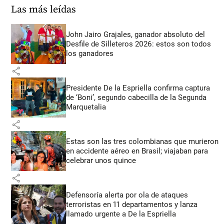
Las más leídas
John Jairo Grajales, ganador absoluto del
Desfile de Silleteros 2026: estos son todos
los ganadores
share
Presidente De la Espriella confirma captura
de ‘Boni’, segundo cabecilla de la Segunda
Marquetalia
share
Estas son las tres colombianas que murieron
en accidente aéreo en Brasil; viajaban para
celebrar unos quince
share
Defensoría alerta por ola de ataques
terroristas en 11 departamentos y lanza
llamado urgente a De la Espriella