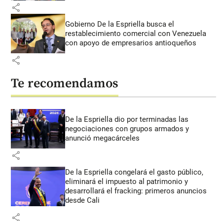
share
Gobierno De la Espriella busca el
restablecimiento comercial con Venezuela
con apoyo de empresarios antioqueños
share
Te recomendamos
De la Espriella dio por terminadas las
negociaciones con grupos armados y
anunció megacárceles
share
De la Espriella congelará el gasto público,
eliminará el impuesto al patrimonio y
desarrollará el fracking: primeros anuncios
desde Cali
share