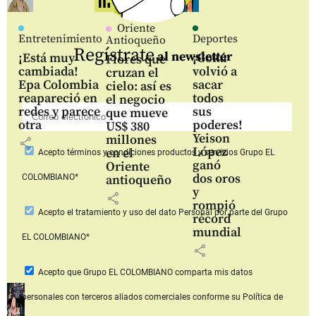
Oriente
Entretenimiento
Deportes
Antioqueño
Regístrate
al newsletter
¡Está muy
¡Gokú
Flores que
cambiada!
volvió a
cruzan el
Epa Colombia
sacar
cielo: así es
reapareció en
todos
el negocio
redes y parece
sus
que mueve
otra
poderes!
US$ 380
Yeison
millones
share
López
en el
Acepto
términos y condiciones productos y servicios
Grupo EL
ganó
Oriente
dos oros
COLOMBIANO*
antioqueño
y
share
rompió
Acepto
el tratamiento y uso del dato Personal
por parte del Grupo
récord
mundial
EL COLOMBIANO*
share
Acepto que Grupo EL COLOMBIANO
comparta mis datos
personales con terceros aliados comerciales
conforme su Política de