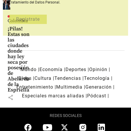
Tratamiento del Datos Personal.
Colombia
¡Pilas!
Estas son
las
ciudades
donde
hay ley
seca por
posesión
Mundo
Economía
Deportes
Opinión
de
Blogs
Cultura
Tendencias
Tecnología
Abelardo
de la
Entretenimiento
Multimedia
Generación
Espriella
Especiales marcas aliadas
Pódcast
share
REDES SOCIALES