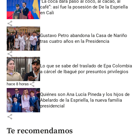
“La coca dará paso al coco, al cacao, al
café”: así fue la posesión de De la Espriella
en Cali
share
Gustavo Petro abandona la Casa de Nariño
tras cuatro años en la Presidencia
share
Lo que se sabe del traslado de Epa Colombia
a cárcel de Ibagué por presuntos privilegios
share
hace 8 horas
Quiénes son Ana Lucía Pineda y los hijos de
Abelardo de la Espriella, la nueva familia
presidencial
share
Te recomendamos