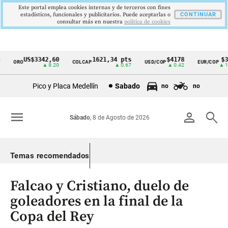
Este portal emplea cookies internas y de terceros con fines
estadísticos, funcionales y publicitarios. Puede aceptarlas o
CONTINUAR
consultar más en nuestra
politica de cookies
US$3342,60
1621,34 pts
$4178
$364
ORO
COLCAP
USD/COP
EUR/COP
Cintillo
▲ 8.20
▲ 0.67
▲ 0.42
▲ 10.0
de
Pico y Placa Medellín
Sabado
no
no
indicadores
económicos
menu
person
search
Sábado
, 8 de Agosto de 2026
Colombia
Temas recomendados
Falcao y Cristiano, duelo de
goleadores en la final de la
Copa del Rey