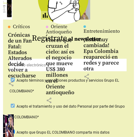
Críticos
Oriente
Entretenimiento
Antioqueño
Crónicas
Regístrate
al newsletter
¡Está muy
Flores que
de un Fan
cambiada!
cruzan el
Fatal:
Epa Colombia
cielo: así es
Estados
reapareció en
el negocio
Alterados
redes y parece
que mueve
decide
otra
US$ 380
volver a
millones
escucharse
share
en el
Acepto
términos y condiciones productos y servicios
Grupo EL
share
Oriente
COLOMBIANO*
antioqueño
share
Acepto
el tratamiento y uso del dato Personal
por parte del Grupo
EL COLOMBIANO*
Acepto que Grupo EL COLOMBIANO
comparta mis datos