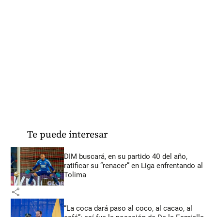
Te puede interesar
DIM buscará, en su partido 40 del año,
ratificar su “renacer” en Liga enfrentando al
Tolima
share
“La coca dará paso al coco, al cacao, al