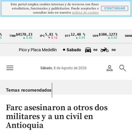
Este portal emplea cookies internas y de terceros con fines
estadísticos, funcionales y publicitarios. Puede aceptarlas o
CONTINUAR
consultar más en nuestra
politica de cookies
$4178,23
5,81 %
12,48 %
$386,1273
TRM
IPC
DTF
UVR
SMMLV
Cintillo
▲ 0.42
▼ 0.12
▲ 0.05
▲ 0.03
de
Pico y Placa Medellín
Sabado
no
no
indicadores
económicos
menu
person
search
Sábado
, 8 de Agosto de 2026
Colombia
Temas recomendados
Farc asesinaron a otros dos
militares y a un civil en
Antioquia