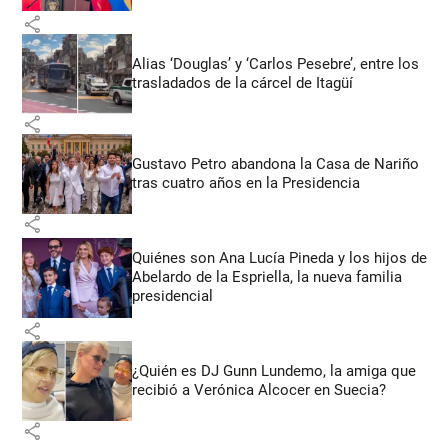
share
Alias ‘Douglas’ y ‘Carlos Pesebre’, entre los
trasladados de la cárcel de Itagüí
share
Gustavo Petro abandona la Casa de Nariño
tras cuatro años en la Presidencia
share
Quiénes son Ana Lucía Pineda y los hijos de
Abelardo de la Espriella, la nueva familia
presidencial
share
¿Quién es DJ Gunn Lundemo, la amiga que
recibió a Verónica Alcocer en Suecia?
share