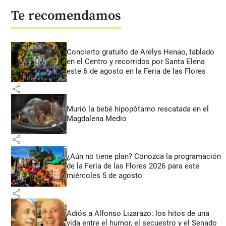
Te recomendamos
Concierto gratuito de Arelys Henao, tablado
en el Centro y recorridos por Santa Elena
este 6 de agosto en la Feria de las Flores
share
Murió la bebé hipopótamo rescatada en el
Magdalena Medio
share
¿Aún no tiene plan? Conozca la programación
de la Feria de las Flores 2026 para este
miércoles 5 de agosto
share
Adiós a Alfonso Lizarazo: los hitos de una
vida entre el humor, el secuestro y el Senado