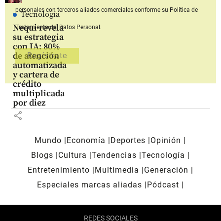
personales con terceros aliados comerciales
conforme su Política de
Tecnología
Nequi revela
Tratamiento del Datos Personal.
su estrategia
con IA: 80%
de atención
automatizada
y cartera de
crédito
multiplicada
por diez
share
Mundo
Economía
Deportes
Opinión
Blogs
Cultura
Tendencias
Tecnología
Entretenimiento
Multimedia
Generación
Especiales marcas aliadas
Pódcast
REDES SOCIALES