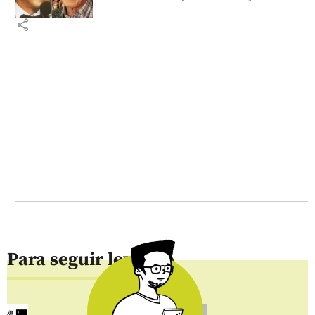
share
Para seguir leyendo