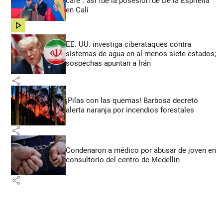
café”: así fue la posesión de De la Espriella
en Cali
share
EE. UU. investiga ciberataques contra
sistemas de agua en al menos siete estados;
sospechas apuntan a Irán
share
¡Pilas con las quemas! Barbosa decretó
alerta naranja por incendios forestales
share
Condenaron a médico por abusar de joven en
consultorio del centro de Medellín
share